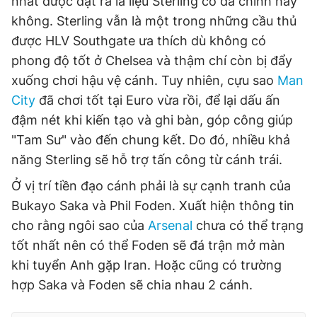
nhất được đặt ra là liệu Sterling có đá chính hay
không. Sterling vẫn là một trong những cầu thủ
được HLV Southgate ưa thích dù không có
phong độ tốt ở Chelsea và thậm chí còn bị đẩy
xuống chơi hậu vệ cánh. Tuy nhiên, cựu sao
Man
City
đã chơi tốt tại Euro vừa rồi, để lại dấu ấn
đậm nét khi kiến ​​​​tạo và ghi bàn, góp công giúp
"Tam Sư" vào đến chung kết. Do đó, nhiều khả
năng Sterling sẽ hỗ trợ tấn công từ cánh trái.
Ở vị trí tiền đạo cánh phải là sự cạnh tranh của
Bukayo Saka và Phil Foden. Xuất hiện thông tin
cho rằng ngôi sao của
Arsenal
chưa có thể trạng
tốt nhất nên có thể Foden sẽ đá trận mở màn
khi tuyển Anh gặp Iran. Hoặc cũng có trường
hợp Saka và Foden sẽ chia nhau 2 cánh.