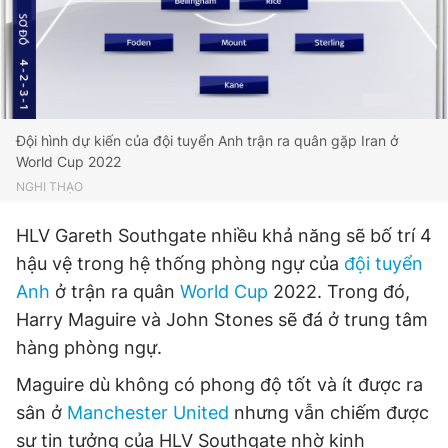
Đọc Thanh Niên trên điện thoại
Đội hình dự kiến của đội tuyển Anh trận ra quân gặp Iran ở
World Cup 2022
NGHI THẠO
Theo dõi báo trên
HLV Gareth Southgate nhiều khả năng sẽ bố trí 4
Hotline
Liên hệ quảng cáo
hậu vệ trong hệ thống phòng ngự của
đội tuyển
0906 645 777
0908 780 404
Anh
ở trận ra quân
World Cup
2022. Trong đó,
Harry Maguire và John Stones sẽ đá ở trung tâm
Đặt báo
Quảng cáo
RSS
Tòa soạn
Chính sách bảo
hàng phòng ngự.
Tổng biên tập: Nguyễn Ngọc Toàn
Phó tổng biên tập thường trực: Hải Thành
Maguire dù không có phong độ tốt và ít được ra
Phó tổng biên tập: Lâm Hiếu Dũng
sân ở
Manchester United
nhưng vẫn chiếm được
Phó tổng biên tập: Trần Việt Hưng
Tổng thư ký tòa soạn: Đức Trung
sự tin tưởng của HLV Southgate nhờ kinh