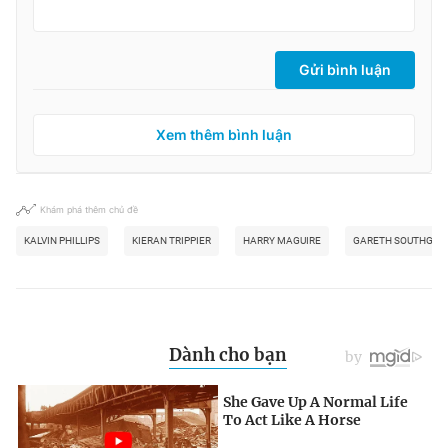
Gửi bình luận
Xem thêm bình luận
Khám phá thêm chủ đề
KALVIN PHILLIPS
KIERAN TRIPPIER
HARRY MAGUIRE
GARETH SOUTHGAT