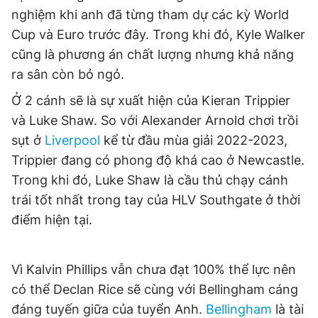
nghiệm khi anh đã từng tham dự các kỳ World
Giấy phép xuất bản số 110/GP - BTTTT cấp ngày 24.3.2020
© 2003-2026 Bản quyền thuộc về Báo Thanh Niên. Cấm sao
Cup và Euro trước đây. Trong khi đó, Kyle Walker
chép dưới mọi hình thức nếu không có sự chấp thuận bằng văn
bản. Phát triển bởi ePi Technologies, JSC.
cũng là phương án chất lượng nhưng khả năng
ra sân còn bỏ ngỏ.
Ở 2 cánh sẽ là sự xuất hiện của Kieran Trippier
và Luke Shaw. So với Alexander Arnold chơi trồi
sụt ở
Liverpool
kể từ đầu mùa giải 2022-2023,
Trippier đang có phong độ khá cao ở Newcastle.
Trong khi đó, Luke Shaw là cầu thủ chạy cánh
trái tốt nhất trong tay của HLV Southgate ở thời
điểm hiện tại.
Vì Kalvin Phillips vẫn chưa đạt 100% thể lực nên
có thể Declan Rice sẽ cùng với Bellingham cáng
đáng tuyến giữa của tuyển Anh.
Bellingham
là tài