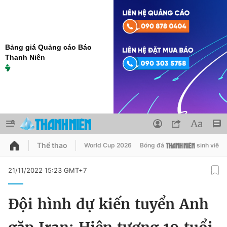
Bảng giá Quảng cáo Báo
Thanh Niên
Thể thao
World Cup 2026
Bóng đá
sinh viên
QUẢNG CÁO
ĐẶT BÁO
21/11/2022 15:23 GMT+7
Thông tin tài khoản
Đội hình dự kiến tuyển Anh
Đổi mật khẩu
Chuyên mục
Tin đã lưu