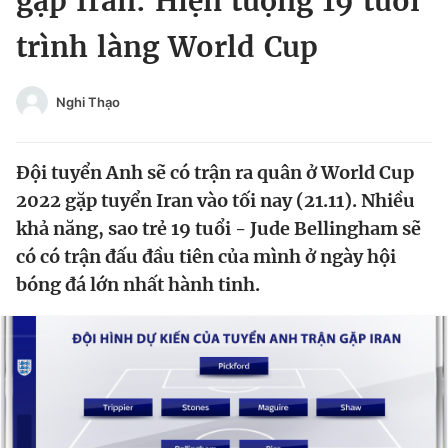
gặp Iran: Hiện tượng 19 tuổi
Chuyên mục khác
trình làng World Cup
Tin đã xem
Chào ngày mới
Tin 24h
Đăng xuất
Nghi Thạo
Tin thị trường
Tin 360
Đội tuyển Anh sẽ có trận ra quân ở World Cup
Video
Magazine
2022 gặp tuyển Iran vào tối nay (21.11). Nhiều
khả năng, sao trẻ 19 tuổi - Jude Bellingham sẽ
có có trận đấu đầu tiên của mình ở ngày hội
Sản phẩm khác
bóng đá lớn nhất hành tinh.
Tiện ích
Bạn cần biết
Thông tin tòa soạn
Liên hệ quảng cáo