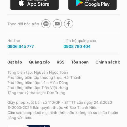
Theo dõi báo trên
Hotline
Liên hệ quảng cáo
0906 645 777
0908 780 404
Đặt báo
Quảng cáo
RSS
Tòa soạn
Chính sách bảo
Tổng biên tập: Nguyễn Ngọc Toàn
Phó tổng biên tập thường trực: Hải Thành
Phó tổng biên tập: Lâm Hiếu Dũng
Phó tổng biên tập: Trần Việt Hưng
Tổng thư ký tòa soạn: Đức Trung
Giấy phép xuất bản số 110/GP - BTTTT cấp ngày 24.3.2020
© 2003-2026 Bản quyền thuộc về Báo Thanh Niên.
Cấm sao chép dưới mọi hình thức nếu không có sự chấp thuận
bằng văn bản.