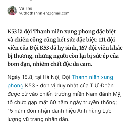
Chuyên mục khác
Vũ Thơ
Tin đã xem
vuthothanhnien@gmail.com
Chào ngày mới
Tin 24h
Đăng xuất
K53 là đội Thanh niên xung phong đặc biệt
Tin thị trường
Tin 360
và chiến công cũng hết sức đặc biệt: 111 đội
viên của Đội K53 đã hy sinh, 167 đội viên khác
Video
Magazine
bị thương, những người còn lại bị sức ép của
bom đạn, nhiễm chất độc da cam.
Ngày 15.8, tại Hà Nội, Đội
Thanh niên xung
Sản phẩm khác
phong
K53 - đơn vị duy nhất của T.Ư Đoàn
Tiện ích
Bạn cần biết
được cử vào chiến trường miền Nam đánh Mỹ,
tổ chức gặp mặt 60 năm ngày truyền thống;
Thông tin tòa soạn
Liên hệ quảng cáo
15 năm đón nhận danh hiệu Anh hùng Lực
lượng vũ trang nhân dân.