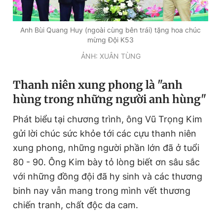
Giấy phép xuất bản số 110/GP - BTTTT cấp ngày 24.3.2020
© 2003-2026 Bản quyền thuộc về Báo Thanh Niên. Cấm sao
chép dưới mọi hình thức nếu không có sự chấp thuận bằng văn
Anh Bùi Quang Huy (ngoài cùng bên trái) tặng hoa chúc
bản. Phát triển bởi ePi Technologies, JSC.
mừng Đội K53
ẢNH: XUÂN TÙNG
Thanh niên xung phong là "anh
hùng trong những người anh hùng"
Phát biểu tại chương trình, ông Vũ Trọng Kim
gửi lời chúc sức khỏe tới các cựu thanh niên
xung phong, những người phần lớn đã ở tuổi
80 - 90. Ông Kim bày tỏ lòng biết ơn sâu sắc
với những đồng đội đã hy sinh và các thương
binh nay vẫn mang trong mình vết thương
chiến tranh, chất độc da cam.