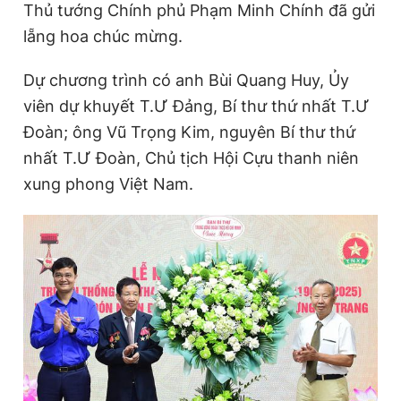
Thủ tướng Chính phủ Phạm Minh Chính đã gửi
lẵng hoa chúc mừng.
Đọc Thanh Niên trên điện thoại
Dự chương trình có anh Bùi Quang Huy, Ủy
viên dự khuyết T.Ư Đảng, Bí thư thứ nhất T.Ư
Đoàn; ông Vũ Trọng Kim, nguyên Bí thư thứ
nhất T.Ư Đoàn, Chủ tịch Hội Cựu thanh niên
Theo dõi báo trên
xung phong Việt Nam.
Hotline
Liên hệ quảng cáo
0906 645 777
0908 780 404
Đặt báo
Quảng cáo
RSS
Tòa soạn
Chính sách bảo
Tổng biên tập: Nguyễn Ngọc Toàn
Phó tổng biên tập thường trực: Hải Thành
Phó tổng biên tập: Lâm Hiếu Dũng
Phó tổng biên tập: Trần Việt Hưng
Tổng thư ký tòa soạn: Đức Trung