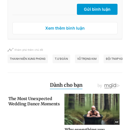
Gửi bình luận
Xem thêm bình luận
Khám phá thêm chủ đề
THANH NIÊN XUNG PHONG
T.Ư ĐOÀN
VŨ TRỌNG KIM
ĐỘI TNXP K3