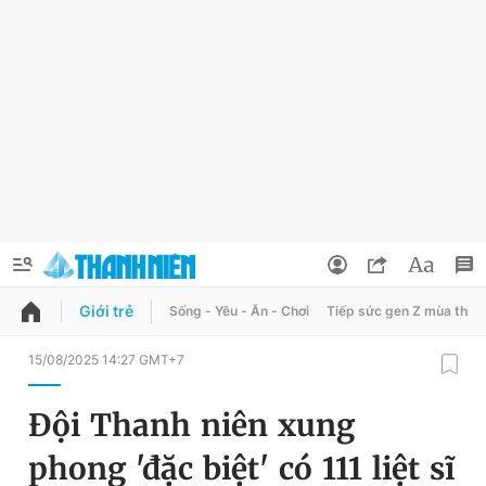
Giới trẻ
Sống - Yêu - Ăn - Chơi
Tiếp sức gen Z mùa thi
QUẢNG CÁO
ĐẶT BÁO
15/08/2025 14:27 GMT+7
Thông tin tài khoản
Đội Thanh niên xung
Đổi mật khẩu
Chuyên mục
phong 'đặc biệt' có 111 liệt sĩ
Tin đã lưu