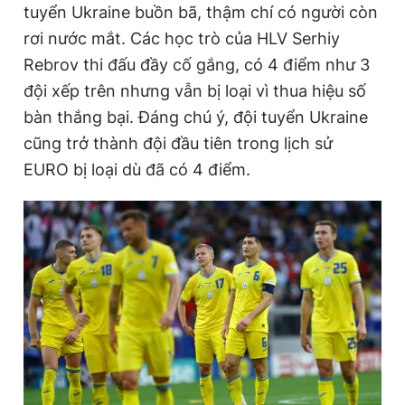
tuyển Ukraine buồn bã, thậm chí có người còn
Giấy phép xuất bản số 110/GP - BTTTT cấp ngày 24.3.2020
© 2003-2026 Bản quyền thuộc về Báo Thanh Niên. Cấm sao
rơi nước mắt. Các học trò của HLV Serhiy
chép dưới mọi hình thức nếu không có sự chấp thuận bằng văn
Rebrov thi đấu đầy cố gắng, có 4 điểm như 3
bản. Phát triển bởi ePi Technologies, JSC.
đội xếp trên nhưng vẫn bị loại vì thua hiệu số
bàn thắng bại. Đáng chú ý, đội tuyển Ukraine
cũng trở thành đội đầu tiên trong lịch sử
EURO bị loại dù đã có 4 điểm.