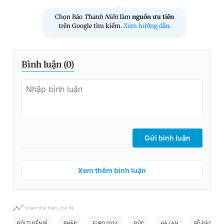
Chọn Báo
Thanh Niên
làm
nguồn ưu tiên
trên Google tìm kiếm.
Xem hướng dẫn.
Bình luận (
0
)
Gửi bình luận
Xem thêm bình luận
Khám phá thêm chủ đề
ĐỘI TUYỂN BỈ
PHÁP
EURO 2024
ĐỨC
HÀ LAN
BỒ ĐÀO NHA