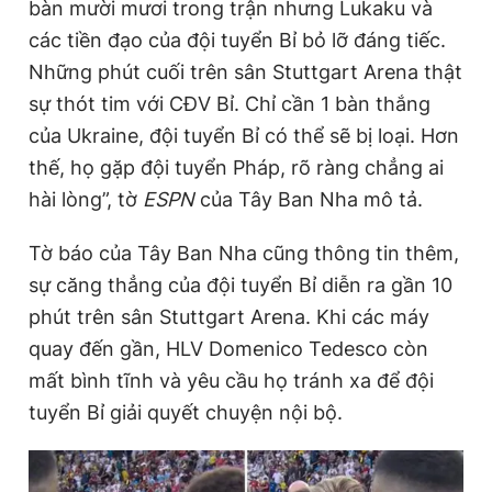
bàn mười mươi trong trận nhưng Lukaku và
các tiền đạo của đội tuyển Bỉ bỏ lỡ đáng tiếc.
Những phút cuối trên sân Stuttgart Arena thật
sự thót tim với CĐV Bỉ. Chỉ cần 1 bàn thắng
của Ukraine, đội tuyển Bỉ có thể sẽ bị loại. Hơn
thế, họ gặp đội tuyển Pháp, rõ ràng chẳng ai
hài lòng”, tờ
ESPN
của Tây Ban Nha mô tả.
Tờ báo của Tây Ban Nha cũng thông tin thêm,
sự căng thẳng của đội tuyển Bỉ diễn ra gần 10
phút trên sân Stuttgart Arena. Khi các máy
quay đến gần, HLV Domenico Tedesco còn
mất bình tĩnh và yêu cầu họ tránh xa để đội
tuyển Bỉ giải quyết chuyện nội bộ.