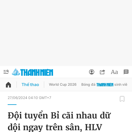
Thể thao
World Cup 2026
Bóng đá
sinh viên
QUẢNG CÁO
ĐẶT BÁO
27/06/2024 04:10 GMT+7
Thông tin tài khoản
Đội tuyển Bỉ cãi nhau dữ
Đổi mật khẩu
Chuyên mục
dội ngay trên sân, HLV
Tin đã lưu