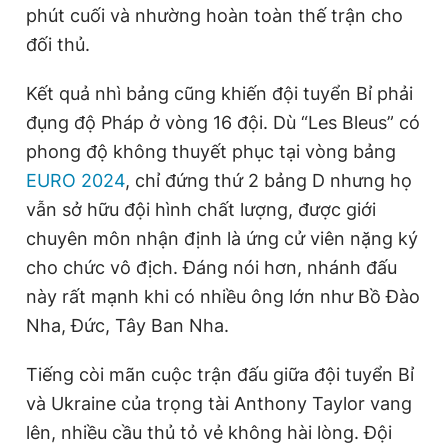
phút cuối và nhường hoàn toàn thế trận cho
đối thủ.
Đọc Thanh Niên trên điện thoại
Kết quả nhì bảng cũng khiến đội tuyển Bỉ phải
đụng độ Pháp ở vòng 16 đội. Dù “Les Bleus” có
phong độ không thuyết phục tại vòng bảng
EURO 2024
, chỉ đứng thứ 2 bảng D nhưng họ
Theo dõi báo trên
vẫn sở hữu đội hình chất lượng, được giới
chuyên môn nhận định là ứng cử viên nặng ký
Hotline
Liên hệ quảng cáo
cho chức vô địch. Đáng nói hơn, nhánh đấu
0906 645 777
0908 780 404
này rất mạnh khi có nhiều ông lớn như Bồ Đào
Nha, Đức, Tây Ban Nha.
Đặt báo
Quảng cáo
RSS
Tòa soạn
Chính sách bảo
Tổng biên tập: Nguyễn Ngọc Toàn
Tiếng còi mãn cuộc trận đấu giữa đội tuyển Bỉ
Phó tổng biên tập thường trực: Hải Thành
Phó tổng biên tập: Lâm Hiếu Dũng
và Ukraine của trọng tài Anthony Taylor vang
Phó tổng biên tập: Trần Việt Hưng
lên, nhiều cầu thủ tỏ vẻ không hài lòng. Đội
Tổng thư ký tòa soạn: Đức Trung