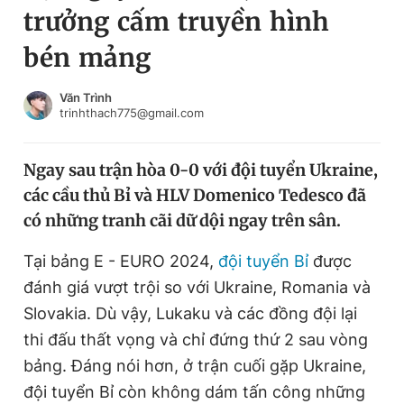
trưởng cấm truyền hình
Chuyên mục khác
Tin đã xem
bén mảng
Chào ngày mới
Tin 24h
Đăng xuất
Văn Trình
trinhthach775@gmail.com
Tin thị trường
Tin 360
Ngay sau trận hòa 0-0 với đội tuyển Ukraine,
Video
Magazine
các cầu thủ Bỉ và HLV Domenico Tedesco đã
có những tranh cãi dữ dội ngay trên sân.
Sản phẩm khác
Tại bảng E - EURO 2024,
đội tuyển Bỉ
được
Tiện ích
Bạn cần biết
đánh giá vượt trội so với Ukraine, Romania và
Slovakia. Dù vậy, Lukaku và các đồng đội lại
Thông tin tòa soạn
Liên hệ quảng cáo
thi đấu thất vọng và chỉ đứng thứ 2 sau vòng
bảng. Đáng nói hơn, ở trận cuối gặp Ukraine,
đội tuyển Bỉ còn không dám tấn công những