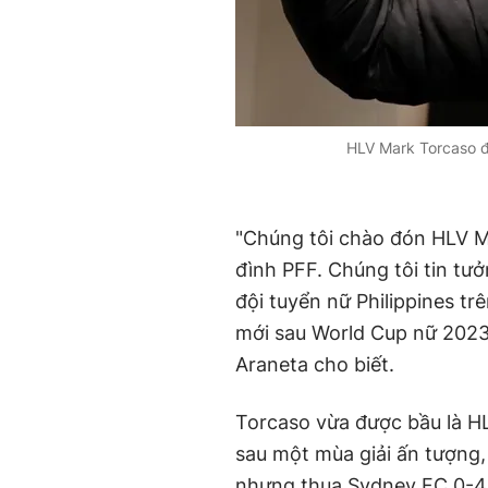
HLV Mark Torcaso đ
"Chúng tôi chào đón HLV Ma
đình PFF. Chúng tôi tin tưở
đội tuyển nữ Philippines t
mới sau World Cup nữ 2023 
Araneta cho biết.
Torcaso vừa được bầu là H
sau một mùa giải ấn tượng,
nhưng thua Sydney FC 0-4