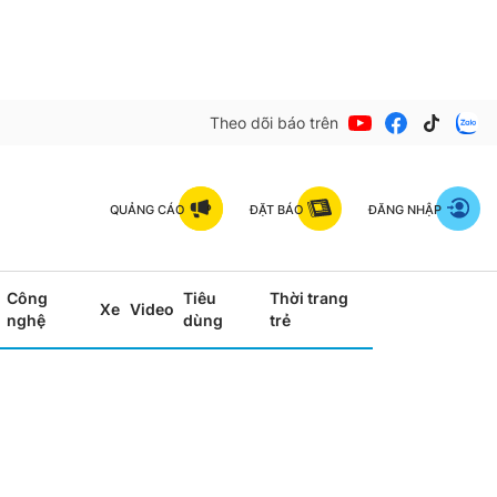
Theo dõi báo trên
QUẢNG CÁO
ĐẶT BÁO
ĐĂNG NHẬP
Công
Tiêu
Thời trang
Xe
Video
nghệ
dùng
trẻ