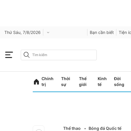
Thứ Sáu, 7/8/2026
Bạn cần biết
Tiện í
Chính
Thời
Thế
Kinh
Đời
trị
sự
giới
tế
sống
Thể thao
Bóng đá Quốc tế