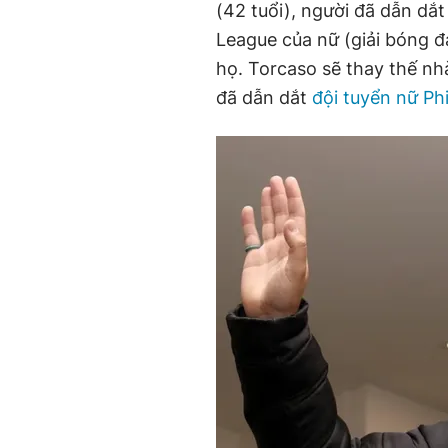
(42 tuổi), người đã dẫn dắ
League của nữ (giải bóng đ
họ. Torcaso sẽ thay thế n
đã dẫn dắt
đội tuyển nữ Phi