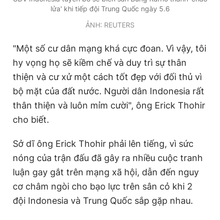
lửa' khi tiếp đội Trung Quốc ngày 5.6
Giấy phép xuất bản số 110/GP - BTTTT cấp ngày 24.3.2020
© 2003-2026 Bản quyền thuộc về Báo Thanh Niên. Cấm sao
ẢNH: REUTERS
chép dưới mọi hình thức nếu không có sự chấp thuận bằng văn
bản. Phát triển bởi ePi Technologies, JSC.
"Một số cư dân mạng khá cực đoan. Vì vậy, tôi
hy vọng họ sẽ kiềm chế và duy trì sự thân
thiện và cư xử một cách tốt đẹp với đối thủ vì
bộ mặt của đất nước. Người dân Indonesia rất
thân thiện và luôn mỉm cười", ông Erick Thohir
cho biết.
Sở dĩ ông Erick Thohir phải lên tiếng, vì sức
nóng của trận đấu đã gây ra nhiều cuộc tranh
luận gay gắt trên mạng xã hội, dẫn đến nguy
cơ châm ngòi cho bạo lực trên sân cỏ khi 2
đội Indonesia và Trung Quốc sắp gặp nhau.