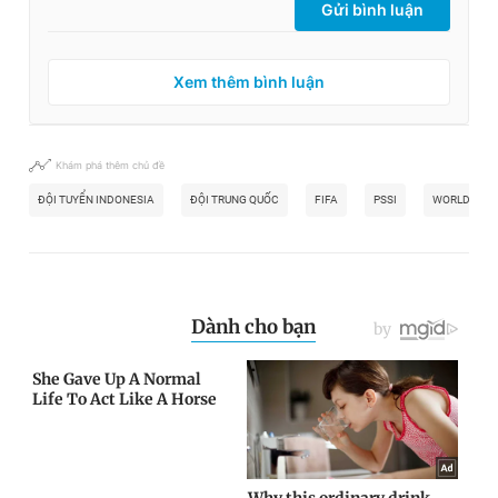
Gửi bình luận
Xem thêm bình luận
Khám phá thêm chủ đề
ĐỘI TUYỂN INDONESIA
ĐỘI TRUNG QUỐC
FIFA
PSSI
WORLD CUP 