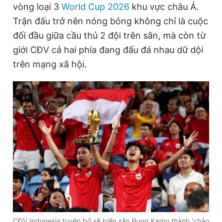
vòng loại 3
World Cup 2026
khu vực châu Á.
Trận đấu trở nên nóng bỏng không chỉ là cuộc
đối đầu giữa cầu thủ 2 đội trên sân, mà còn từ
Đọc Thanh Niên trên điện thoại
giới CĐV cả hai phía đang đấu đá nhau dữ dội
trên mạng xã hội.
Theo dõi báo trên
Hotline
Liên hệ quảng cáo
0906 645 777
0908 780 404
Đặt báo
Quảng cáo
RSS
Tòa soạn
Chính sách bảo
Tổng biên tập: Nguyễn Ngọc Toàn
Phó tổng biên tập thường trực: Hải Thành
Phó tổng biên tập: Lâm Hiếu Dũng
Phó tổng biên tập: Trần Việt Hưng
Tổng thư ký tòa soạn: Đức Trung
CĐV Indonesia tuyên bố sẽ biến sân Bung Karno thành 'chảo