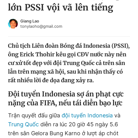
lớn PSSI vội vã lên tiếng
Chuyên mục khác
Tin đã xem
Chào ngày mới
Tin 24h
Giang Lao
tonylaoho@gmail.com
Đăng xuất
Tin thị trường
Tin 360
Chủ tịch Liên đoàn Bóng đá Indonesia (PSSI),
ông Erick Thohir kêu gọi CĐV nước này nên
Video
Magazine
cư xử tốt đẹp với đội Trung Quốc cả trên sân
lẫn trên mạng xã hội, sau khi nhận thấy có
rất nhiều lời đe dọa đang xảy ra.
Sản phẩm khác
Đội tuyển Indonesia sợ án phạt cực
Tiện ích
Bạn cần biết
nặng của FIFA, nếu tái diễn bạo lực
Thông tin tòa soạn
Liên hệ quảng cáo
Trận quyết đấu giữa
đội tuyển Indonesia
và
Trung Quốc
diễn ra lúc 20 giờ 45 ngày 5.6
trên sân Gelora Bung Karno ở lượt áp chót