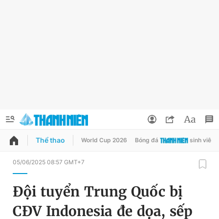
Thể thao
World Cup 2026
Bóng đá
sinh viên
QUẢNG CÁO
ĐẶT BÁO
05/06/2025 08:57 GMT+7
Thông tin tài khoản
Đội tuyển Trung Quốc bị
Đổi mật khẩu
Chuyên mục
CĐV Indonesia đe dọa, sếp
Tin đã lưu