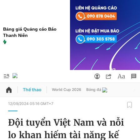
Bảng giá Quảng cáo Báo
Thanh Niên
Thể thao
World Cup 2026
Bóng đá
sin
QUẢNG CÁO
ĐẶT BÁO
12/09/2024 05:16 GMT+7
Thông tin tài khoản
Đội tuyển Việt Nam và nỗi
Đổi mật khẩu
Chuyên mục
lo khan hiếm tài năng kế
Tin đã lưu