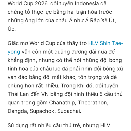
World Cup 2026, đội tuyển Indonesia đã
chứng tỏ thực lực bằng hai trận hòa trước
Đọc Thanh Niên trên điện thoại
những ông lớn của châu Á như Ả Rập Xê Út,
Úc.
Giấc mơ World Cup của thầy trò
HLV Shin Tae-
Theo dõi báo trên
yong
vẫn còn một quãng đường dài nữa để
khẳng định, nhưng có thể nói những đội bóng
Hotline
Liên hệ quảng cáo
tinh hoa của châu lục đã phải nhìn đội bóng xứ
0906 645 777
0908 780 404
vạn đảo bằng đôi mắt khác, tôn trọng và dè
chừng hơn rất nhiều. Trong khi đó, đội tuyển
Đặt báo
Quảng cáo
RSS
Tòa soạn
Chính sách bảo
Thái Lan đến VN bằng đội hình thiếu 5 cầu thủ
Tổng biên tập: Nguyễn Ngọc Toàn
quan trọng gồm Chanathip, Theerathon,
Phó tổng biên tập thường trực: Hải Thành
Phó tổng biên tập: Lâm Hiếu Dũng
Dangda, Supachok, Supachai.
Phó tổng biên tập: Trần Việt Hưng
Tổng thư ký tòa soạn: Đức Trung
Sử dụng rất nhiều cầu thủ trẻ, nhưng HLV
Giấy phép xuất bản số 110/GP - BTTTT cấp ngày 24.3.2020