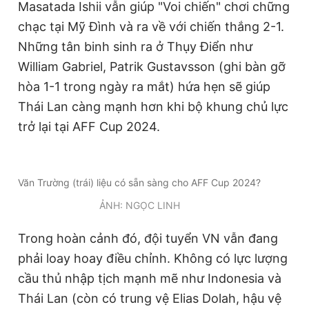
Masatada Ishii vẫn giúp "Voi chiến" chơi chững
© 2003-2026 Bản quyền thuộc về Báo Thanh Niên. Cấm sao
chép dưới mọi hình thức nếu không có sự chấp thuận bằng văn
chạc tại Mỹ Đình và ra về với chiến thắng 2-1.
bản. Phát triển bởi ePi Technologies, JSC.
Những tân binh sinh ra ở Thụy Điển như
William Gabriel, Patrik Gustavsson (ghi bàn gỡ
hòa 1-1 trong ngày ra mắt) hứa hẹn sẽ giúp
Thái Lan càng mạnh hơn khi bộ khung chủ lực
trở lại tại AFF Cup 2024.
Văn Trường (trái) liệu có sẵn sàng cho AFF Cup 2024?
ẢNH: NGỌC LINH
Trong hoàn cảnh đó, đội tuyển VN vẫn đang
phải loay hoay điều chỉnh. Không có lực lượng
cầu thủ nhập tịch mạnh mẽ như Indonesia và
Thái Lan (còn có trung vệ Elias Dolah, hậu vệ