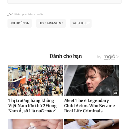
Khám phá thêm chủ đề
ĐỘI TUYỂN VN
HLV KIM SANG-SIK
WORLD CUP