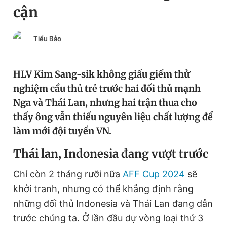
cận
Chuyên mục khác
Tin đã xem
Chào ngày mới
Tin 24h
Tiểu Bảo
Đăng xuất
Tin thị trường
Tin 360
HLV Kim Sang-sik không giấu giếm thử
nghiệm cầu thủ trẻ trước hai đối thủ mạnh
Video
Magazine
Nga và Thái Lan, nhưng hai trận thua cho
thấy ông vẫn thiếu nguyên liệu chất lượng để
làm mới đội tuyển VN.
Sản phẩm khác
T
hái lan,
I
ndonesia đang vượt trước
Tiện ích
Bạn cần biết
Chỉ còn 2 tháng rưỡi nữa
AFF Cup 2024
sẽ
Thông tin tòa soạn
Liên hệ quảng cáo
khởi tranh, nhưng có thể khẳng định rằng
những đối thủ Indonesia và Thái Lan đang dẫn
trước chúng ta. Ở lần đầu dự vòng loại thứ 3