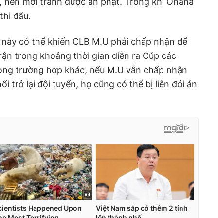
, nên mới tránh được án phạt. Trong khi Onana
thi đấu.
ế này có thể khiến CLB M.U phải chấp nhận để
rận trong khoảng thời gian diễn ra Cúp các
rong trường hợp khác, nếu M.U vẫn chấp nhận
 trở lại đội tuyển, họ cũng có thể bị liên đới án