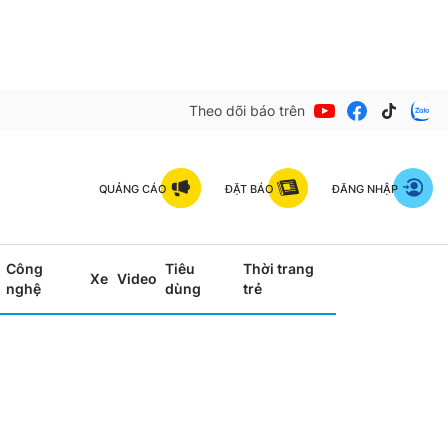
Theo dõi báo trên
QUẢNG CÁO
ĐẶT BÁO
ĐĂNG NHẬP
Công
Tiêu
Thời trang
Xe
Video
nghệ
dùng
trẻ