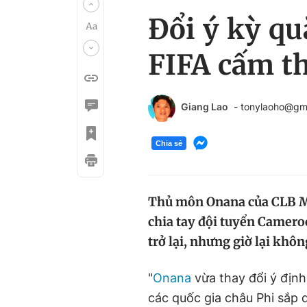
Đổi ý kỳ qu
FIFA cấm th
Giang Lao
- tonylaoho@gm
Chia sẻ
Thủ môn Onana của CLB M.U
chia tay đội tuyển Camero
trở lại, nhưng giờ lại khô
"
Onana
vừa thay đổi ý địn
các quốc gia châu Phi sắp d