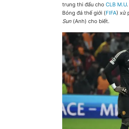
trung thi đấu cho
CLB M.U
Bóng đá thế giới (
FIFA
) xử 
Sun
(Anh) cho biết.