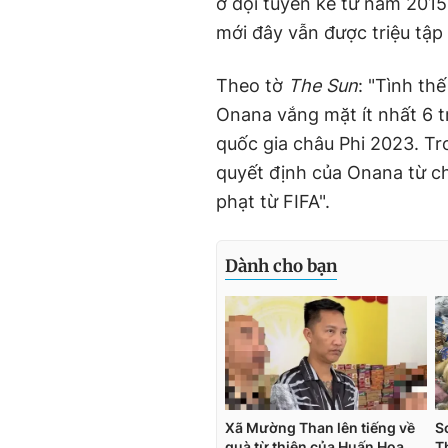
ở đội tuyển kể từ năm 2015
mới đây vẫn được triệu tập 
Theo tờ
The Sun
: "Tình th
Onana vắng mặt ít nhất 6 t
quốc gia châu Phi 2023. T
quyết định của Onana từ chối
phạt từ FIFA".