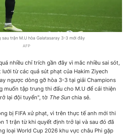
 sau trận M.U hòa Galatasaray 3-3 mới đây
AFP
á nhiều chỉ trích gần đây vì mắc nhiều sai sót,
t lưới từ các quả sút phạt của Hakim Ziyech
ray ngược dòng gỡ hòa 3-3 tại giải Champions
g muốn tập trung thi đấu cho M.U để cải thiện
ở lại đội tuyển", tờ
The Sun
chia sẻ.
g bị FIFA xử phạt, vì trên thực tế anh mới thi
1 trận từ khi quyết định trở lại và sau đó đã
vòng loại World Cup 2026 khu vực châu Phi gặp