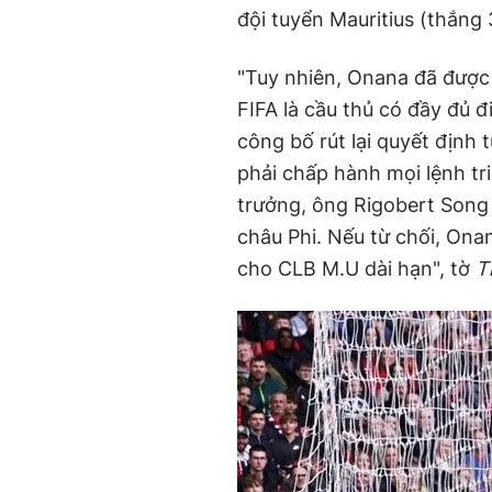
đội tuyển Mauritius (thắng 3
"Tuy nhiên, Onana đã được
FIFA là cầu thủ có đầy đủ đ
công bố rút lại quyết định 
phải chấp hành mọi lệnh t
trưởng, ông Rigobert Song 
châu Phi. Nếu từ chối, Onan
cho CLB M.U dài hạn", tờ
T