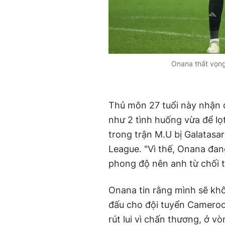
Onana thất vọng
Thủ môn 27 tuổi này nhận qu
như 2 tình huống vừa để lọ
trong trận M.U bị Galatasa
League. "Vì thế, Onana đan
phong độ nên anh từ chối tr
Onana tin rằng mình sẽ khôn
đấu cho đội tuyển Cameroon 
rút lui vì chấn thương, ở 