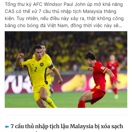
Tổng thư ký AFC Windsor Paul John úp mở khả năng
Chuyên mục khác
CAS có thể xử 7 cầu thủ nhập tịch Malaysia thắng
Tin đã xem
kiện. Tuy nhiên, nếu điều này xảy ra, thật không công
Chào ngày mới
Tin 24h
bằng cho bóng đá Việt Nam, đồng thời việc này sẽ...
Đăng xuất
Tin thị trường
Tin 360
Video
Magazine
Sản phẩm khác
Tiện ích
Bạn cần biết
Thông tin tòa soạn
Liên hệ quảng cáo
7 cầu thủ nhập tịch lậu Malaysia bị xóa sạch