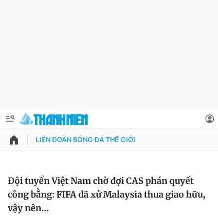
LIÊN ĐOÀN BÓNG ĐÁ THẾ GIỚI
QUẢNG CÁO
ĐẶT BÁO
Thông tin tài khoản
Đội tuyển Việt Nam chờ đợi CAS phán quyết
công bằng: FIFA đã xử Malaysia thua giao hữu,
Đổi mật khẩu
Chuyên mục
vậy nên…
Tin đã lưu