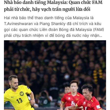
Nhà báo danh tiếng Malaysia: Quan chức FAM
Giấy phép xuất bản số 110/GP - BTTTT cấp ngày 24.3.2020
phải từ chức, hãy vạch trần người lừa dối
© 2003-2026 Bản quyền thuộc về Báo Thanh Niên. Cấm sao chép
dưới mọi hình thức nếu không có sự chấp thuận bằng văn bản.
Hai nhà báo thể thao danh tiếng của Malaysia là
Phát triển bởi ePi Technologies, JSC.
T.Avineshwaran và Piang Shankly đã chỉ trích và kêu
gọi các quan chức Liên đoàn Bóng đá Malaysia (FAM)
phải chịu trách nhiệm vì để bóng đá nước này nhận...