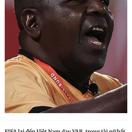
FIFA lại đến Việt Nam dạy VAR, trọng tài nữ bất