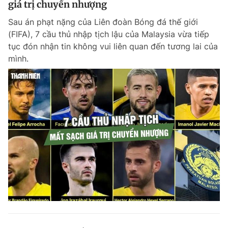
giá trị chuyển nhượng
Sau án phạt nặng của Liên đoàn Bóng đá thế giới
(FIFA), 7 cầu thủ nhập tịch lậu của Malaysia vừa tiếp
Đọc Thanh Niên trên điện thoại
tục đón nhận tin không vui liên quan đến tương lai của
mình.
Theo dõi báo trên
Hotline
Liên hệ quảng cáo
0906 645 777
0908 780 404
Đặt báo
Quảng cáo
RSS
Tòa soạn
Chính sách bảo m
Tổng biên tập: Nguyễn Ngọc Toàn
Phó tổng biên tập thường trực: Hải Thành
Phó tổng biên tập: Lâm Hiếu Dũng
Phó tổng biên tập: Trần Việt Hưng
Tổng thư ký tòa soạn: Đức Trung