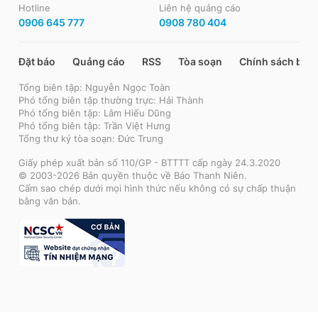
Hotline
Liên hệ quảng cáo
0906 645 777
0908 780 404
Đặt báo
Quảng cáo
RSS
Tòa soạn
Chính sách bảo
Tổng biên tập: Nguyễn Ngọc Toàn
Phó tổng biên tập thường trực: Hải Thành
Phó tổng biên tập: Lâm Hiếu Dũng
Phó tổng biên tập: Trần Việt Hưng
Tổng thư ký tòa soạn: Đức Trung
Giấy phép xuất bản số 110/GP - BTTTT cấp ngày 24.3.2020
© 2003-2026 Bản quyền thuộc về Báo Thanh Niên.
Cấm sao chép dưới mọi hình thức nếu không có sự chấp thuận
bằng văn bản.