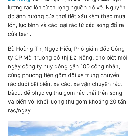
lượng rác lớn từ thượng nguồn đổ về. Nguyên
do ảnh hưởng của thời tiết xấu kèm theo mưa
Đọc Thanh Niên trên điện thoại
lớn, lục bình và các loại rác từ các sông đổ ra
cửa biển.
Bà Hoàng Thị Ngọc Hiếu, Phó giám đốc Công
ty CP Môi trường đô thị Đà Nẵng, cho biết mỗi
Theo dõi báo trên
ngày công ty huy động gần 100 công nhân,
cùng phương tiện gồm đội xe trung chuyển
Hotline
Liên hệ quảng cáo
0906 645 777
0908 780 404
rác dưới bãi biển, xe cào, xe vận chuyển rác,
bèo… để phục vụ thu gom rác thải trên sông
Đặt báo
Quảng cáo
RSS
Tòa soạn
Chính sách bảo
và biển với khối lượng thu gom khoảng 20 tấn
rác/ngày.
Tổng biên tập: Nguyễn Ngọc Toàn
Phó tổng biên tập thường trực: Hải Thành
Phó tổng biên tập: Lâm Hiếu Dũng
Phó tổng biên tập: Trần Việt Hưng
Tổng thư ký tòa soạn: Đức Trung