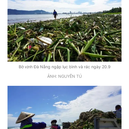
Giấy phép xuất bản số 110/GP - BTTTT cấp ngày 24.3.2020
© 2003-2026 Bản quyền thuộc về Báo Thanh Niên. Cấm sao
chép dưới mọi hình thức nếu không có sự chấp thuận bằng văn
bản. Phát triển bởi ePi Technologies, JSC.
Bờ vịnh Đà Nẵng ngập lục bình và rác ngày 20.9
ẢNH: NGUYỄN TÚ