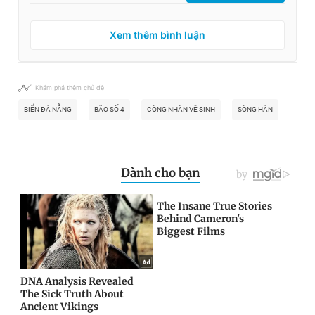
Xem thêm bình luận
Khám phá thêm chủ đề
BIỂN ĐÀ NẴNG
BÃO SỐ 4
CÔNG NHÂN VỆ SINH
SÔNG HÀN