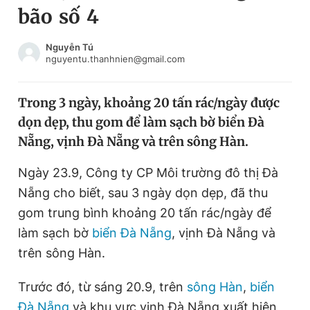
bão số 4
Chuyên mục khác
Tin đã xem
Chào ngày mới
Tin 24h
Nguyễn Tú
nguyentu.thanhnien@gmail.com
Đăng xuất
Tin thị trường
Tin 360
Trong 3 ngày, khoảng 20 tấn rác/ngày được
dọn dẹp, thu gom để làm sạch bờ biển Đà
Video
Magazine
Nẵng, vịnh Đà Nẵng và trên sông Hàn.
Ngày 23.9, Công ty CP Môi trường đô thị Đà
Sản phẩm khác
Nẵng cho biết, sau 3 ngày dọn dẹp, đã thu
Tiện ích
Bạn cần biết
gom trung bình khoảng 20 tấn rác/ngày để
làm sạch bờ
biển Đà Nẵng
, vịnh Đà Nẵng và
trên sông Hàn.
Thông tin tòa soạn
Liên hệ quảng cáo
Trước đó, từ sáng 20.9, trên
sông Hàn
,
biển
Đà Nẵng
và khu vực vịnh Đà Nẵng xuất hiện