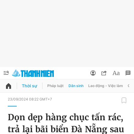
Thời sự
Pháp luật
Dân sinh
Lao động - Việc làm
Quy
QUẢNG CÁO
ĐẶT BÁO
23/09/2024 08:22 GMT+7
Thông tin tài khoản
Dọn dẹp hàng chục tấn rác,
Đổi mật khẩu
Chuyên mục
trả lại bãi biển Đà Nẵng sau
Tin đã lưu