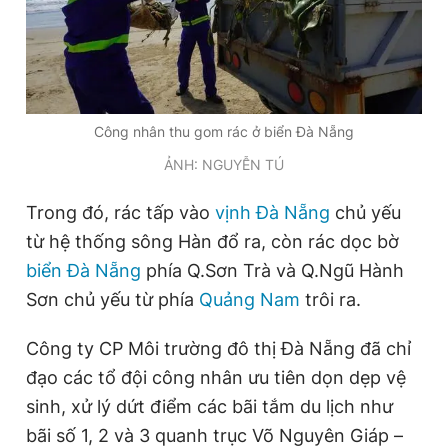
Công nhân thu gom rác ở biển Đà Nẵng
ẢNH: NGUYỄN TÚ
Trong đó, rác tấp vào
vịnh Đà Nẵng
chủ yếu
từ hệ thống sông Hàn đổ ra, còn rác dọc bờ
biển Đà Nẵng
phía Q.Sơn Trà và Q.Ngũ Hành
Sơn chủ yếu từ phía
Quảng Nam
trôi ra.
Công ty CP Môi trường đô thị Đà Nẵng đã chỉ
đạo các tổ đội công nhân ưu tiên dọn dẹp vệ
sinh, xử lý dứt điểm các bãi tắm du lịch như
bãi số 1, 2 và 3 quanh trục Võ Nguyên Giáp –