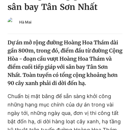
sân bay Tân Sơn Nhất
Chuyên mục khác
Tin đã xem
Chào ngày mới
Tin 24h
Hà Mai
Đăng xuất
Tin thị trường
Tin 360
Dự án mở rộng đường Hoàng Hoa Thám dài
gần 800m, trong đó, điểm đầu từ đường Cộng
Video
Magazine
Hòa - đoạn cầu vượt Hoàng Hoa Thám và
điểm cuối tiếp giáp với sân bay Tân Sơn
Nhất. Toàn tuyến có tổng cộng khoảng hơn
Sản phẩm khác
90 cây xanh phải di dời đốn hạ.
Tiện ích
Bạn cần biết
Chuẩn bị mặt bằng để sẵn sàng khởi công
những hạng mục chính của dự án trong vài
Thông tin tòa soạn
Liên hệ quảng cáo
ngày tới, những ngày qua, đơn vị thi công tất
bật đốn hạ, di dời hàng loạt cây xanh, hạ tầng
kỹ thuật trên tuyến đường Hoàng Hoa Thám.