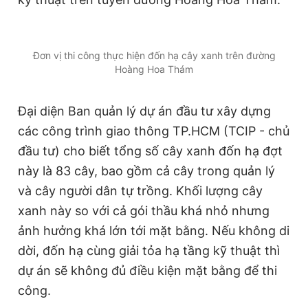
Đọc Thanh Niên trên điện thoại
Đơn vị thi công thực hiện đốn hạ cây xanh trên đường
Hoàng Hoa Thám
Đại diện Ban quản lý dự án đầu tư xây dựng
Theo dõi báo trên
các công trình giao thông TP.HCM (TCIP - chủ
đầu tư) cho biết tổng số cây xanh đốn hạ đợt
Hotline
Liên hệ quảng cáo
0906 645 777
0908 780 404
này là 83 cây, bao gồm cả cây trong quản lý
và cây người dân tự trồng. Khối lượng cây
Đặt báo
Quảng cáo
RSS
Tòa soạn
Chính sách bảo
xanh này so với cả gói thầu khá nhỏ nhưng
ảnh hưởng khá lớn tới mặt bằng. Nếu không di
Tổng biên tập: Nguyễn Ngọc Toàn
Phó tổng biên tập thường trực: Hải Thành
dời, đốn hạ cùng giải tỏa hạ tầng kỹ thuật thì
Phó tổng biên tập: Lâm Hiếu Dũng
Phó tổng biên tập: Trần Việt Hưng
dự án sẽ không đủ điều kiện mặt bằng để thi
Tổng thư ký tòa soạn: Đức Trung
công.
Giấy phép xuất bản số 110/GP - BTTTT cấp ngày 24.3.2020