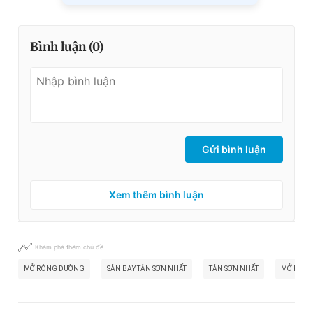
Bình luận (
0
)
Gửi bình luận
Xem thêm bình luận
Khám phá thêm chủ đề
MỞ RỘNG ĐƯỜNG
SÂN BAY TÂN SƠN NHẤT
TÂN SƠN NHẤT
MỞ RỘNG