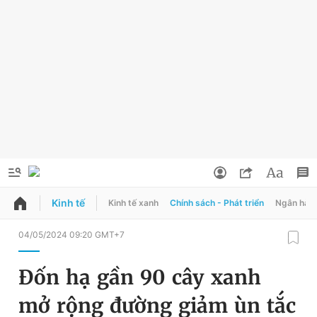
Kinh tế
Kinh tế xanh
Chính sách - Phát triển
Ngân hàn
QUẢNG CÁO
ĐẶT BÁO
04/05/2024 09:20 GMT+7
Thông tin tài khoản
Đốn hạ gần 90 cây xanh
Đổi mật khẩu
Chuyên mục
mở rộng đường giảm ùn tắc
Tin đã lưu