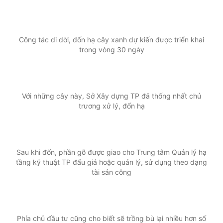
© 2003-2026 Bản quyền thuộc về Báo Thanh Niên. Cấm sao
chép dưới mọi hình thức nếu không có sự chấp thuận bằng văn
bản. Phát triển bởi ePi Technologies, JSC.
Công tác di dời, đốn hạ cây xanh dự kiến được triển khai
trong vòng 30 ngày
Với những cây này, Sở Xây dựng TP đã thống nhất chủ
trương xử lý, đốn hạ
Sau khi đốn, phần gỗ được giao cho Trung tâm Quản lý hạ
tầng kỹ thuật TP đấu giá hoặc quản lý, sử dụng theo dạng
tài sản công
Phía chủ đầu tư cũng cho biết sẽ trồng bù lại nhiều hơn số