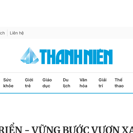
ích
Liên hệ
Sức
Giới
Giáo
Du
Văn
Giải
Thể
khỏe
trẻ
dục
lịch
hóa
trí
thao
RIỂN - VỮNG BƯỚC VƯƠN X