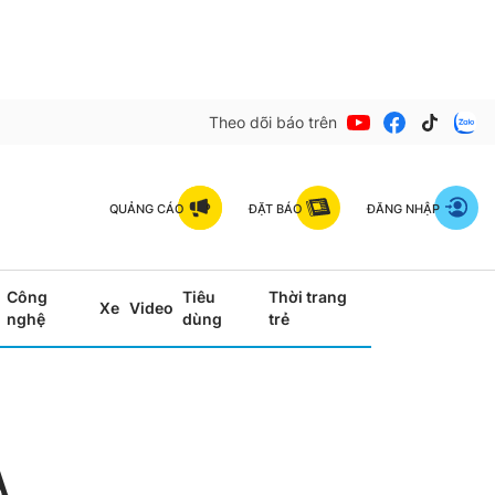
Theo dõi báo trên
QUẢNG CÁO
ĐẶT BÁO
ĐĂNG NHẬP
Công
Tiêu
Thời trang
Xe
Video
nghệ
dùng
trẻ
A