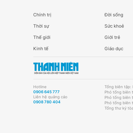
Chính trị
Đời sống
Thời sự
Sức khoẻ
Thế giới
Giới trẻ
Kinh tế
Giáo dục
Hotline
Tổng biên tập
0906 645 777
Phó tổng biên 
Liên hệ quảng cáo
Phó tổng biên 
0908 780 404
Phó tổng biên 
Tổng thư ký tò