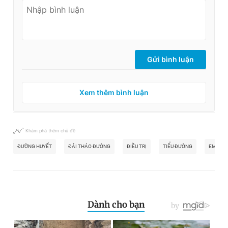
Gửi bình luận
Xem thêm bình luận
Khám phá thêm chủ đề
ĐƯỜNG HUYẾT
ĐÁI THÁO ĐƯỜNG
ĐIỀU TRỊ
TIỂU ĐƯỜNG
EMBECT