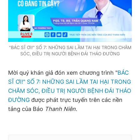
Giấy phép xuất bản số 110/GP - BTTTT cấp ngày 24.3.2020
© 2003-2026 Bản quyền thuộc về Báo Thanh Niên. Cấm sao
chép dưới mọi hình thức nếu không có sự chấp thuận bằng văn
bản. Phát triển bởi ePi Technologies, JSC.
"BÁC SĨ ƠI!" SỐ 7: NHỮNG SAI LẦM TAI HẠI TRONG CHĂM
SÓC, ĐIỀU TRỊ NGƯỜI BỆNH ĐÁI THÁO ĐƯỜNG
Mời quý khán giả đón xem chương trình "
BÁC
SĨ ƠI!" SỐ 7: NHỮNG SAI LẦM TAI HẠI TRONG
CHĂM SÓC, ĐIỀU TRỊ NGƯỜI BỆNH ĐÁI THÁO
ĐƯỜNG
được phát trực tuyến trên các nền
tảng của Báo
Thanh Niên.