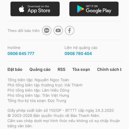
Theo dõi báo trên
Hotline
Liên hệ quảng cáo
0906 645 777
0908 780 404
Đặt báo
Quảng cáo
RSS
Tòa soạn
Chính sách bảo
Tổng biên tập: Nguyễn Ngọc Toàn
Phó tổng biên tập thường trực: Hải Thành
Phó tổng biên tập: Lâm Hiếu Dũng
Phó tổng biên tập: Trần Việt Hưng
Tổng thư ký tòa soạn: Đức Trung
Giấy phép xuất bản số 110/GP - BTTTT cấp ngày 24.3.2020
© 2003-2026 Bản quyền thuộc về Báo Thanh Niên.
Cấm sao chép dưới mọi hình thức nếu không có sự chấp thuận
bằng văn bản.