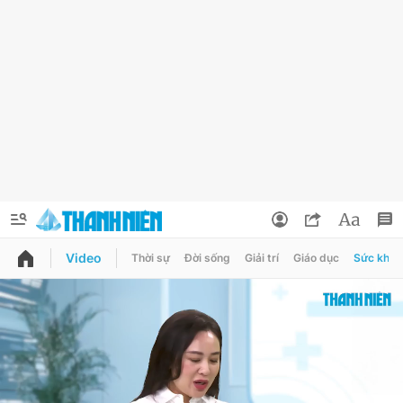
Video
Thời sự
Đời sống
Giải trí
Giáo dục
Sức khỏe
QUẢNG CÁO
ĐẶT BÁO
Thông tin tài khoản
Đổi mật khẩu
Chuyên mục
Tin đã lưu