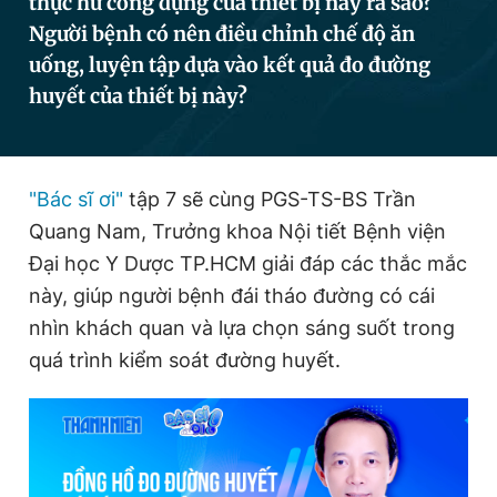
thực hư công dụng của thiết bị này ra sao?
Người bệnh có nên điều chỉnh chế độ ăn
uống, luyện tập dựa vào kết quả đo đường
Đọc Thanh Niên trên điện thoại
huyết của thiết bị này?
"Bác sĩ ơi"
tập 7 sẽ cùng PGS-TS-BS Trần
Theo dõi báo trên
Quang Nam, Trưởng khoa Nội tiết Bệnh viện
Đại học Y Dược TP.HCM giải đáp các thắc mắc
Hotline
Liên hệ quảng cáo
này, giúp người bệnh đái tháo đường có cái
0906 645 777
0908 780 404
nhìn khách quan và lựa chọn sáng suốt trong
quá trình kiểm soát đường huyết.
Đặt báo
Quảng cáo
RSS
Tòa soạn
Chính sách bảo
Tổng biên tập: Nguyễn Ngọc Toàn
Phó tổng biên tập thường trực: Hải Thành
Phó tổng biên tập: Lâm Hiếu Dũng
Phó tổng biên tập: Trần Việt Hưng
Tổng thư ký tòa soạn: Đức Trung