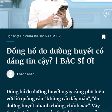
Chuyên mục khác
Tin đã xem
Chào ngày mới
Tin 24h
Đăng xuất
Tin thị trường
Tin 360
Current
0:03
/
Duration
6:29
Cập nhật lúc 21:04 19/11/2024 GMT+7
Time
Video
Magazine
Đồng hồ đo đường huyết có
đáng tin cậy? | BÁC SĨ ƠI
Sản phẩm khác
Thanh Niên
Tiện ích
Bạn cần biết
Đồng hồ đo đường huyết ngày càng phổ biến
Thông tin tòa soạn
Liên hệ quảng cáo
với lời quảng cáo "không cần lấy máu", "đo
đường huyết nhanh chóng, chính xác". Vậy