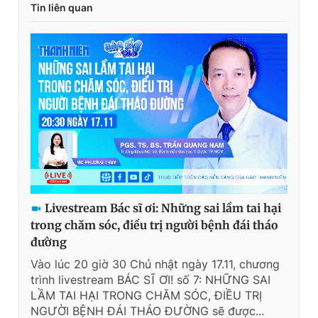
Tin liên quan
Livestream Bác sĩ ơi: Những sai lầm tai hại
trong chăm sóc, điều trị người bệnh đái tháo
đường
Vào lúc 20 giờ 30 Chủ nhật ngày 17.11, chương
trình livestream BÁC SĨ ƠI! số 7: NHỮNG SAI
LẦM TAI HẠI TRONG CHĂM SÓC, ĐIỀU TRỊ
NGƯỜI BỆNH ĐÁI THÁO ĐƯỜNG sẽ được...