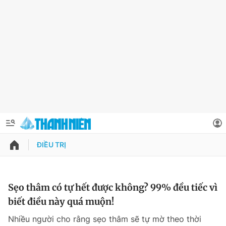
ĐIỀU TRỊ
QUẢNG CÁO
ĐẶT BÁO
Thông tin tài khoản
Sẹo thâm có tự hết được không? 99% đều tiếc vì
biết điều này quá muộn!
Đổi mật khẩu
Chuyên mục
Nhiều người cho rằng sẹo thâm sẽ tự mờ theo thời
Tin đã lưu