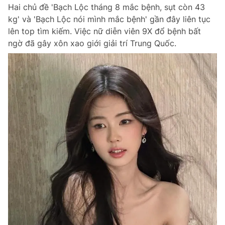
Hai chủ đề 'Bạch Lộc tháng 8 mắc bệnh, sụt còn 43
kg' và 'Bạch Lộc nói mình mắc bệnh' gần đây liên tục
lên top tìm kiếm. Việc nữ diễn viên 9X đổ bệnh bất
ngờ đã gây xôn xao giới giải trí Trung Quốc.