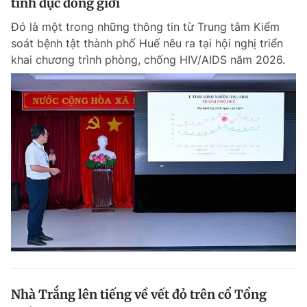
tình dục đồng giới
Đó là một trong những thông tin từ Trung tâm Kiểm
soát bệnh tật thành phố Huế nêu ra tại hội nghị triển
Đọc Thanh Niên trên điện thoại
khai chương trình phòng, chống HIV/AIDS năm 2026.
Theo dõi báo trên
Hotline
Liên hệ quảng cáo
0906 645 777
0908 780 404
Đặt báo
Quảng cáo
RSS
Tòa soạn
Chính sách bảo m
Tổng biên tập: Nguyễn Ngọc Toàn
Phó tổng biên tập thường trực: Hải Thành
Phó tổng biên tập: Lâm Hiếu Dũng
Phó tổng biên tập: Trần Việt Hưng
Nhà Trắng lên tiếng về vết đỏ trên cổ Tổng
Tổng thư ký tòa soạn: Đức Trung