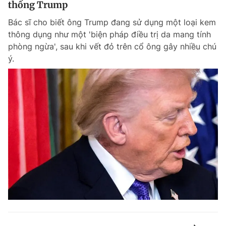
thống Trump
Giấy phép xuất bản số 110/GP - BTTTT cấp ngày 24.3.2020
© 2003-2026 Bản quyền thuộc về Báo Thanh Niên. Cấm sao chép
Bác sĩ cho biết ông Trump đang sử dụng một loại kem
dưới mọi hình thức nếu không có sự chấp thuận bằng văn bản.
thông dụng như một 'biện pháp điều trị da mang tính
Phát triển bởi ePi Technologies, JSC.
phòng ngừa', sau khi vết đỏ trên cổ ông gây nhiều chú
ý.