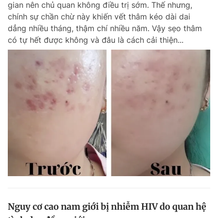
gian nên chủ quan không điều trị sớm. Thế nhưng,
Chuyên mục khác
chính sự chần chừ này khiến vết thâm kéo dài dai
Tin đã xem
dẳng nhiều tháng, thậm chí nhiều năm. Vậy sẹo thâm
Chào ngày mới
Tin 24h
có tự hết được không và đâu là cách cải thiện...
Đăng xuất
Tin thị trường
Tin 360
Video
Magazine
Sản phẩm khác
Tiện ích
Bạn cần biết
Thông tin tòa soạn
Liên hệ quảng cáo
Nguy cơ cao nam giới bị nhiễm HIV do quan hệ