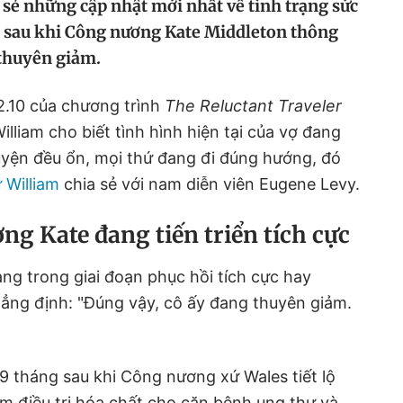
 sẻ những cập nhật mới nhất về tình trạng sức
g sau khi Công nương Kate Middleton thông
 thuyên giảm.
2.10 của chương trình
The Reluctant Traveler
lliam cho biết tình hình hiện tại của vợ đang
chuyện đều ổn, mọi thứ đang đi đúng hướng, đó
 William
chia sẻ với nam diễn viên Eugene Levy.
g Kate đang tiến triển tích cực
ng trong giai đoạn phục hồi tích cực hay
ẳng định: "Đúng vậy, cô ấy đang thuyên giảm.
9 tháng sau khi Công nương xứ Wales tiết lộ
m điều trị hóa chất cho căn bệnh ung thư và