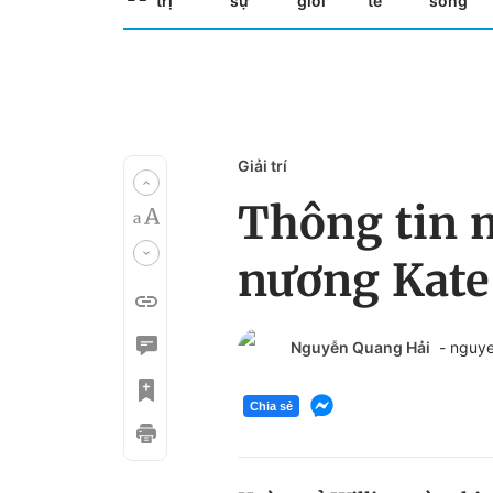
trị
sự
giới
tế
sống
Giải trí
Thông tin 
nương Kate
Nguyễn Quang Hải
- nguy
Chia sẻ