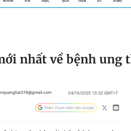
khỏe
trẻ
dục
lịch
hóa
trí
thao
mới nhất về bệnh ung 
enquanghai319@gmail.com
04/10/2025 13:32 GMT+7