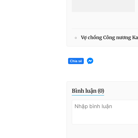
Vợ chồng Công nương Kate
Chia sẻ
Bình luận (
0
)