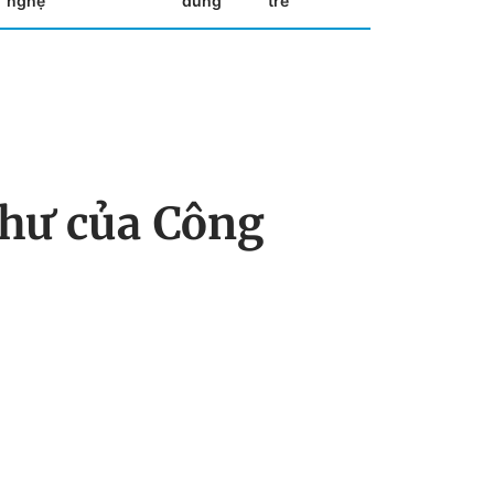
nghệ
dùng
trẻ
thư của Công