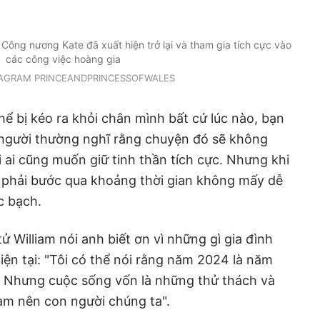
, Công nương Kate đã xuất hiện trở lại và tham gia tích cực vào
các công việc hoàng gia
TAGRAM PRINCEANDPRINCESSOFWALES
hể bị kéo ra khỏi chân mình bất cứ lúc nào, bạn
i người thường nghĩ rằng chuyện đó sẽ không
i ai cũng muốn giữ tinh thần tích cực. Nhưng khi
ẽ phải bước qua khoảng thời gian không mấy dễ
c bạch.
tử William nói anh biết ơn vì những gì gia đình
iện tại: "Tôi có thể nói rằng năm 2024 là năm
i. Nhưng cuộc sống vốn là những thử thách và
àm nên con người chúng ta".