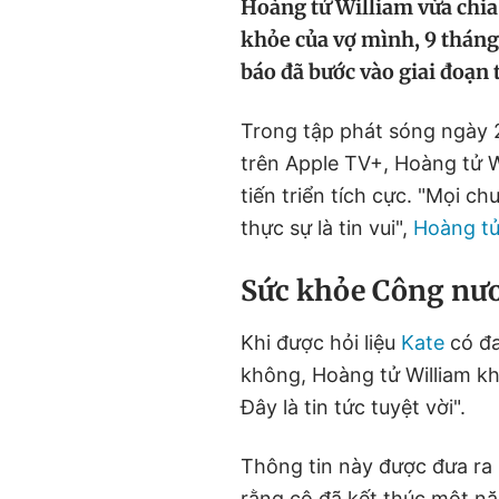
Hoàng tử William vừa chia
khỏe của vợ mình, 9 thán
báo đã bước vào giai đoạn
Trong tập phát sóng ngày 
trên Apple TV+, Hoàng tử Wi
tiến triển tích cực. "Mọi 
thực sự là tin vui",
Hoàng tử
Sức khỏe Công nươn
Khi được hỏi liệu
Kate
có đa
không, Hoàng tử William kh
Đây là tin tức tuyệt vời".
Thông tin này được đưa ra 
rằng cô đã kết thúc một nă