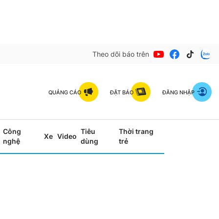
Theo dõi báo trên
QUẢNG CÁO
ĐẶT BÁO
ĐĂNG NHẬP
Công
Tiêu
Thời trang
Xe
Video
nghệ
dùng
trẻ