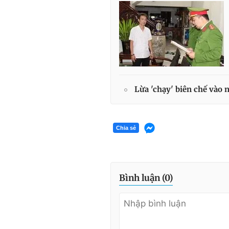
Lừa 'chạy' biên chế vào 
Chia sẻ
Bình luận (
0
)