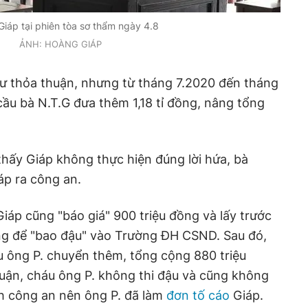
iáp tại phiên tòa sơ thẩm ngày 4.8
ẢNH: HOÀNG GIÁP
hư thỏa thuận, nhưng từ tháng 7.2020 đến tháng
cầu bà N.T.G đưa thêm 1,18 tỉ đồng, nâng tổng
thấy Giáp không thực hiện đúng lời hứa, bà
áp ra công an.
iáp cũng "báo giá" 900 triệu đồng và lấy trước
ồng để "bao đậu" vào Trường ĐH CSND. Sau đó,
u ông P. chuyển thêm, tổng cộng 880 triệu
uận, cháu ông P. không thi đậu và cũng không
h công an nên ông P. đã làm
đơn tố cáo
Giáp.