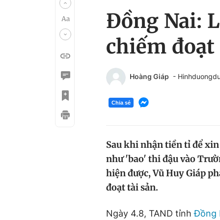
Đồng Nai: L
chiếm đoạt 
Hoàng Giáp
- Hinhduongd
Chia sẻ
Sau khi nhận tiền tỉ để xi
như 'bao' thi đậu vào Tr
hiện được, Vũ Huy Giáp phả
đoạt tài sản.
Ngày 4.8, TAND tỉnh
Đồng 