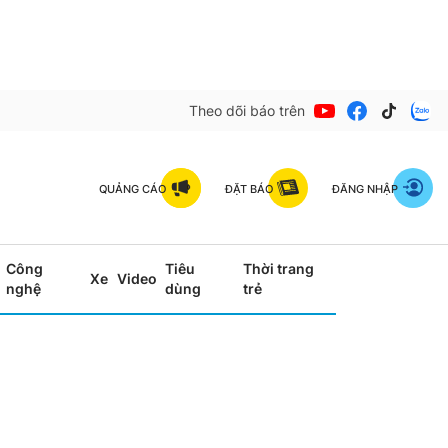
Theo dõi báo trên
QUẢNG CÁO
ĐẶT BÁO
ĐĂNG NHẬP
Công
Tiêu
Thời trang
Xe
Video
nghệ
dùng
trẻ