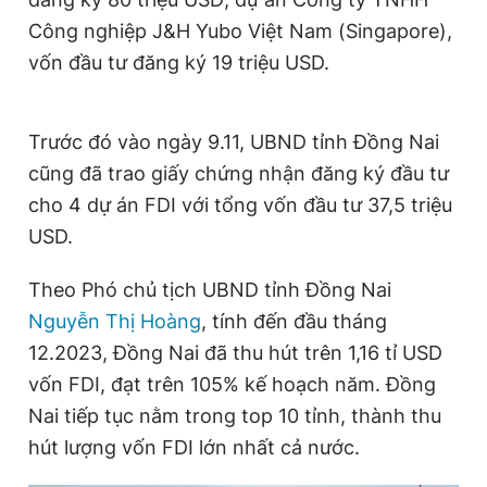
Giấy phép xuất bản số 110/GP - BTTTT cấp ngày 24.3.2020
Công nghiệp J&H Yubo Việt Nam (Singapore),
© 2003-2026 Bản quyền thuộc về Báo Thanh Niên. Cấm sao
chép dưới mọi hình thức nếu không có sự chấp thuận bằng văn
vốn đầu tư đăng ký 19 triệu USD.
bản. Phát triển bởi ePi Technologies, JSC.
Trước đó vào ngày 9.11, UBND tỉnh Đồng Nai
cũng đã trao giấy chứng nhận đăng ký đầu tư
cho 4 dự án FDI với tổng vốn đầu tư 37,5 triệu
USD.
Theo Phó chủ tịch UBND tỉnh Đồng Nai
Nguyễn Thị Hoàng
, tính đến đầu tháng
12.2023, Đồng Nai đã thu hút trên 1,16 tỉ USD
vốn FDI, đạt trên 105% kế hoạch năm. Đồng
Nai tiếp tục nằm trong top 10 tỉnh, thành thu
hút lượng vốn FDI lớn nhất cả nước.