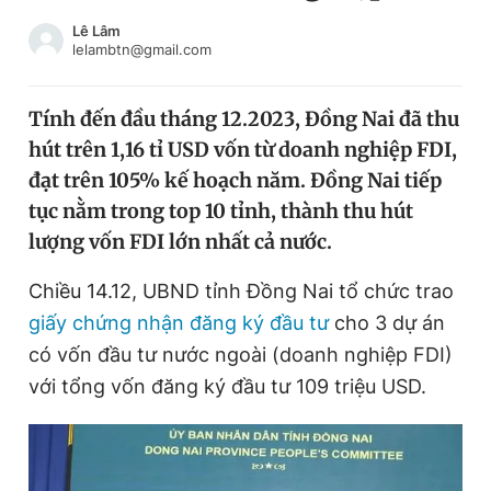
Chuyên mục khác
Lê Lâm
Tin đã xem
lelambtn@gmail.com
Chào ngày mới
Tin 24h
Đăng xuất
Tính đến đầu tháng 12.2023, Đồng Nai đã thu
Tin thị trường
Tin 360
hút trên 1,16 tỉ USD vốn từ doanh nghiệp FDI,
đạt trên 105% kế hoạch năm. Đồng Nai tiếp
Video
Magazine
tục nằm trong top 10 tỉnh, thành thu hút
lượng vốn FDI lớn nhất cả nước.
Chiều 14.12, UBND tỉnh Đồng Nai tổ chức trao
Sản phẩm khác
giấy chứng nhận đăng ký đầu tư
cho 3 dự án
Tiện ích
Bạn cần biết
có vốn đầu tư nước ngoài (doanh nghiệp FDI)
với tổng vốn đăng ký đầu tư 109 triệu USD.
Thông tin tòa soạn
Liên hệ quảng cáo