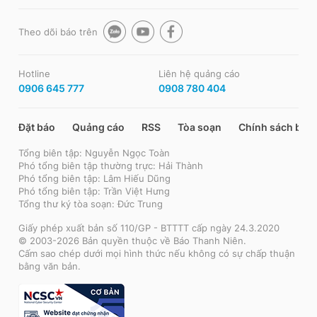
Theo dõi báo trên
Hotline
Liên hệ quảng cáo
0906 645 777
0908 780 404
Đặt báo
Quảng cáo
RSS
Tòa soạn
Chính sách bảo
Tổng biên tập: Nguyễn Ngọc Toàn
Phó tổng biên tập thường trực: Hải Thành
Phó tổng biên tập: Lâm Hiếu Dũng
Phó tổng biên tập: Trần Việt Hưng
Tổng thư ký tòa soạn: Đức Trung
Giấy phép xuất bản số 110/GP - BTTTT cấp ngày 24.3.2020
© 2003-2026 Bản quyền thuộc về Báo Thanh Niên.
Cấm sao chép dưới mọi hình thức nếu không có sự chấp thuận
bằng văn bản.