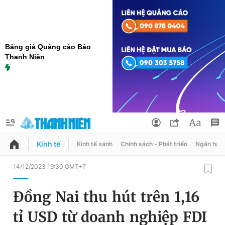
Bảng giá Quảng cáo Báo
Thanh Niên
Kinh tế
Kinh tế xanh
Chính sách - Phát triển
Ngân hàn
QUẢNG CÁO
ĐẶT BÁO
14/12/2023 19:30 GMT+7
Thông tin tài khoản
Đồng Nai thu hút trên 1,16
Đổi mật khẩu
Chuyên mục
tỉ USD từ doanh nghiệp FDI
Tin đã lưu