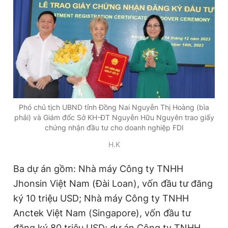
Đọc Thanh Niên trên điện thoại
Theo dõi báo trên
Phó chủ tịch UBND tỉnh Đồng Nai Nguyễn Thị Hoàng (bìa
phải) và Giám đốc Sở KH-ĐT Nguyễn Hữu Nguyên trao giấy
Hotline
Liên hệ quảng cáo
chứng nhận đầu tư cho doanh nghiệp FDI
0906 645 777
0908 780 404
H.K
Đặt báo
Quảng cáo
RSS
Tòa soạn
Chính sách bảo
Ba dự án gồm: Nhà máy Công ty TNHH
Jhonsin Việt Nam (Đài Loan), vốn đầu tư đăng
Tổng biên tập: Nguyễn Ngọc Toàn
Phó tổng biên tập thường trực: Hải Thành
ký 10 triệu USD; Nhà máy Công ty TNHH
Phó tổng biên tập: Lâm Hiếu Dũng
Phó tổng biên tập: Trần Việt Hưng
Anctek Việt Nam (Singapore), vốn đầu tư
Tổng thư ký tòa soạn: Đức Trung
đăng ký 80 triệu USD; dự án Công ty TNHH