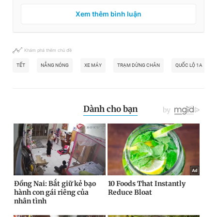
Xem thêm bình luận
Khám phá thêm chủ đề
TẾT
NẮNG NÓNG
XE MÁY
TRẠM DỪNG CHÂN
QUỐC LỘ 1A