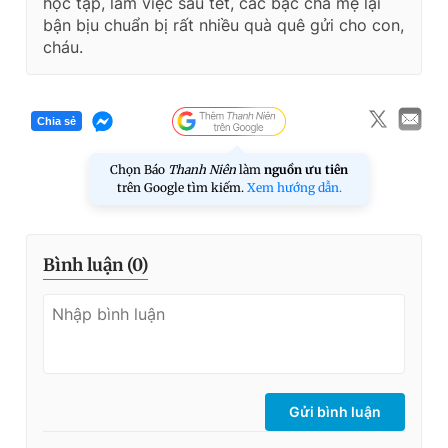
học tập, làm việc sau tết, các bậc cha mẹ lại
bận bịu chuẩn bị rất nhiều quà quê gửi cho con,
cháu.
Chia sẻ
Chọn Báo
Thanh Niên
làm
nguồn ưu tiên
trên Google tìm kiếm.
Xem hướng dẫn.
Bình luận (
0
)
Gửi bình luận