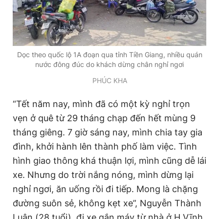
Dọc theo quốc lộ 1A đoạn qua tỉnh Tiền Giang, nhiều quán
nước đông đúc do khách dừng chân nghỉ ngơi
PHÚC KHA
“Tết năm nay, mình đã có một kỳ nghỉ trọn
vẹn ở quê từ 29 tháng chạp đến hết mùng 9
tháng giêng. 7 giờ sáng nay, mình chia tay gia
đình, khởi hành lên thành phố làm việc. Tình
hình giao thông khá thuận lợi, mình cũng dễ lái
xe. Nhưng do trời nắng nóng, mình dừng lại
nghỉ ngơi, ăn uống rồi đi tiếp. Mong là chặng
đường suôn sẻ, không kẹt xe”, Nguyễn Thành
Luân (28 tuổi), đi xe gắn máy từ nhà ở H.Vĩnh