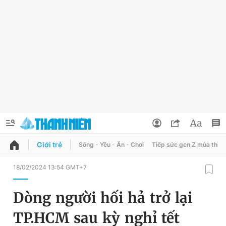
Giới trẻ
Sống - Yêu - Ăn - Chơi
Tiếp sức gen Z mùa thi
QUẢNG CÁO
ĐẶT BÁO
18/02/2024 13:54 GMT+7
Thông tin tài khoản
Dòng người hối hả trở lại
Đổi mật khẩu
Chuyên mục
TP.HCM sau kỳ nghỉ tết
Tin đã lưu