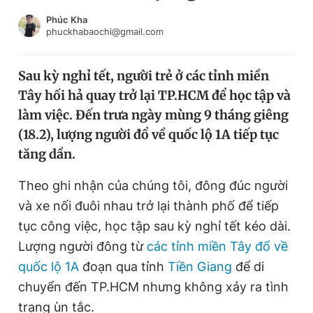
Chuyên mục khác
Phúc Kha
Tin đã xem
phuckhabaochi@gmail.com
Chào ngày mới
Tin 24h
Đăng xuất
Sau kỳ nghỉ tết, người trẻ ở các tỉnh miền
Tin thị trường
Tin 360
Tây hối hả quay trở lại TP.HCM để học tập và
làm việc. Đến trưa ngày mùng 9 tháng giêng
Video
Magazine
(18.2), lượng người đổ về quốc lộ 1A tiếp tục
tăng dần.
Theo ghi nhận của chúng tôi, đông đúc người
Sản phẩm khác
và xe nối đuôi nhau trở lại thành phố để tiếp
Tiện ích
Bạn cần biết
tục công việc, học tập sau kỳ nghỉ tết kéo dài.
Lượng người đông từ
các tỉnh miền Tây đổ về
Thông tin tòa soạn
Liên hệ quảng cáo
quốc lộ 1A
đoạn qua tỉnh
Tiền Giang
để di
chuyển đến TP.HCM nhưng không xảy ra tình
trạng ùn tắc.