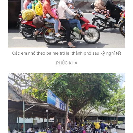
Các em nhỏ theo ba mẹ trở lại thành phố sau kỳ nghỉ tết
PHÚC KHA