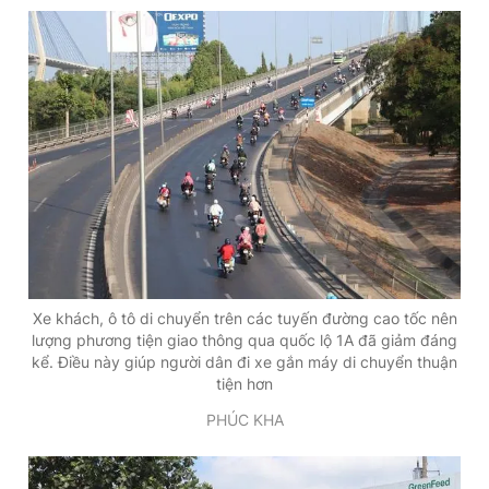
Giấy phép xuất bản số 110/GP - BTTTT cấp ngày 24.3.2020
© 2003-2026 Bản quyền thuộc về Báo Thanh Niên. Cấm sao
chép dưới mọi hình thức nếu không có sự chấp thuận bằng văn
bản. Phát triển bởi ePi Technologies, JSC.
Xe khách, ô tô di chuyển trên các tuyến đường cao tốc nên
lượng phương tiện giao thông qua quốc lộ 1A đã giảm đáng
kể. Điều này giúp người dân đi xe gắn máy di chuyển thuận
tiện hơn
PHÚC KHA