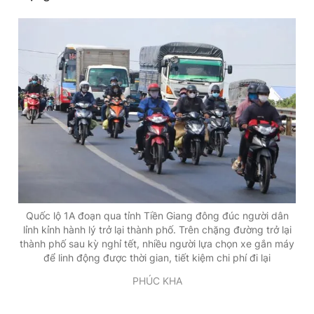
Đọc Thanh Niên trên điện thoại
Theo dõi báo trên
Hotline
Liên hệ quảng cáo
0906 645 777
0908 780 404
Quốc lộ 1A đoạn qua tỉnh Tiền Giang đông đúc người dân
Đặt báo
Quảng cáo
RSS
Tòa soạn
Chính sách bảo
lỉnh kỉnh hành lý trở lại thành phố. Trên chặng đường trở lại
thành phố sau kỳ nghỉ tết, nhiều người lựa chọn xe gắn máy
Tổng biên tập: Nguyễn Ngọc Toàn
để linh động được thời gian, tiết kiệm chi phí đi lại
Phó tổng biên tập thường trực: Hải Thành
Phó tổng biên tập: Lâm Hiếu Dũng
PHÚC KHA
Phó tổng biên tập: Trần Việt Hưng
Tổng thư ký tòa soạn: Đức Trung