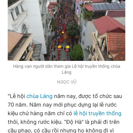
Giấy phép xuất bản số 110/GP - BTTTT cấp ngày 24.3.2020
© 2003-2026 Bản quyền thuộc về Báo Thanh Niên. Cấm sao
chép dưới mọi hình thức nếu không có sự chấp thuận bằng văn
bản. Phát triển bởi ePi Technologies, JSC.
Hàng vạn người dân tham gia Lễ hội truyền thống chùa
Láng
NGỌC VŨ
"Lễ hội
chùa Láng
năm nay, được tổ chức sau
70 năm. Năm nay mới phục dựng lại lễ rước
kiệu chứ hàng năm chỉ có
lễ hội truyền thống
thôi, không rước kiệu. “Độ Hà” là phải đi trên
cầu phao, có cầu rồi nhưng họ không đi vì