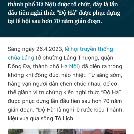
thành phố Hà Nội) được tổ chức, đây là lần
đầu tiên nghi thức “Độ Hà” được phục dựng
tại lễ hội sau hơn 70 năm gián đoạn.
Đọc Thanh Niên trên điện thoại
Sáng ngày 26.4.2023,
lễ hội truyền thống
chùa Láng
(ở phường Láng Thượng, quận
Theo dõi báo trên
Đống Đa, thành phố
Hà Nội
) đã diễn ra trong
không khí đông đúc, náo nhiệt. Từ sáng sớm,
Hotline
Liên hệ quảng cáo
0906 645 777
0908 780 404
hàng vạn người dân chen chúc nhau, để có
thể giành vị trí chứng kiến nghi thức “Độ Hà”
Đặt báo
Quảng cáo
RSS
Tòa soạn
Chính sách bảo
được phục dựng lần đầu tiên sau hơn 70 năm
Tổng biên tập: Nguyễn Ngọc Toàn
gián đoạn. “Độ Hà” là nghi lễ rước kiệu Thánh,
Phó tổng biên tập thường trực: Hải Thành
kiệu vua qua sông Tô Lịch.
Phó tổng biên tập: Lâm Hiếu Dũng
Phó tổng biên tập: Trần Việt Hưng
Tổng thư ký tòa soạn: Đức Trung