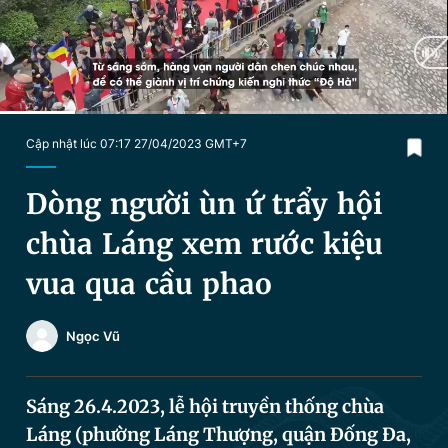
Chuyên mục khác
Tin đã xem
Chào ngày mới
Tin 24h
Đăng xuất
Tin thị trường
Tin 360
Current
0:28
/
Duration
2:46
Cập nhật lúc 07:17 27/04/2023 GMT+7
Time
Video
Magazine
Dòng người ùn ứ trẩy hội
chùa Láng xem rước kiệu
Sản phẩm khác
vua qua cầu phao
Tiện ích
Bạn cần biết
Ngọc Vũ
Thông tin tòa soạn
Liên hệ quảng cáo
Sáng 26.4.2023, lễ hội truyền thống chùa
Láng (phường Láng Thượng, quận Đống Đa,