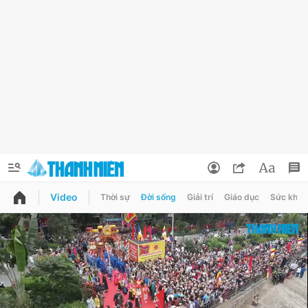
Video
Thời sự
Đời sống
Giải trí
Giáo dục
Sức khỏe
QUẢNG CÁO
ĐẶT BÁO
Thông tin tài khoản
Đổi mật khẩu
Chuyên mục
Tin đã lưu