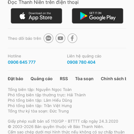
Đọc Thanh Niên trên điện thoại
Theo dõi báo trên
Hotline
Liên hệ quảng cáo
0906 645 777
0908 780 404
Đặt báo
Quảng cáo
RSS
Tòa soạn
Chính sách bảo
Tổng biên tập: Nguyễn Ngọc Toàn
Phó tổng biên tập thường trực: Hải Thành
Phó tổng biên tập: Lâm Hiếu Dũng
Phó tổng biên tập: Trần Việt Hưng
Tổng thư ký tòa soạn: Đức Trung
Giấy phép xuất bản số 110/GP - BTTTT cấp ngày 24.3.2020
© 2003-2026 Bản quyền thuộc về Báo Thanh Niên.
Cấm sao chép dưới mọi hình thức nếu không có sự chấp thuận