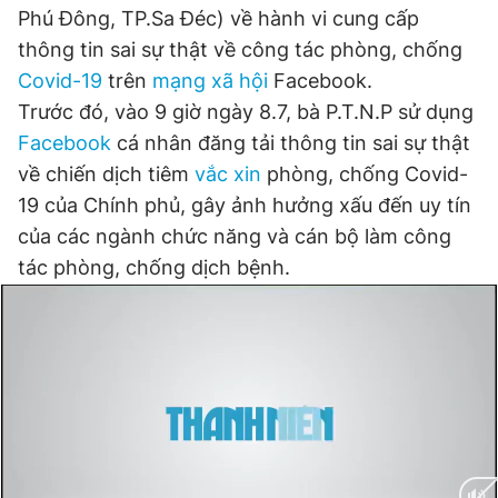
Phú Đông, TP.Sa Đéc) về hành vi cung cấp
Đọc Thanh Niên trên điện thoại
thông tin sai sự thật về công tác phòng, chống
Covid-19
trên
mạng xã hội
Facebook.
Trước đó, vào 9 giờ ngày 8.7, bà P.T.N.P sử dụng
Facebook
cá nhân đăng tải thông tin sai sự thật
về chiến dịch tiêm
vắc xin
phòng, chống Covid-
Theo dõi báo trên
19 của Chính phủ, gây ảnh hưởng xấu đến uy tín
của các ngành chức năng và cán bộ làm công
Hotline
Liên hệ quảng cáo
tác phòng, chống dịch bệnh.
0906 645 777
0908 780 404
Đặt báo
Quảng cáo
RSS
Tòa soạn
Chính sách bảo
Tổng biên tập: Nguyễn Ngọc Toàn
Phó tổng biên tập thường trực: Hải Thành
Phó tổng biên tập: Lâm Hiếu Dũng
Phó tổng biên tập: Trần Việt Hưng
Tổng thư ký tòa soạn: Đức Trung
Giấy phép xuất bản số 110/GP - BTTTT cấp ngày 24.3.2020