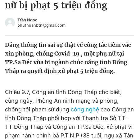
nữ bị phạt 5 triệu đồng
Tin đã xem
Chào ngày mới
Tin 24h
Trần Ngọc
Đăng xuất
phuthuanbtn@gmail.com
Tin thị trường
Tin 360
Đăng thông tin sai sự thật về công tác tiêm vắc
Video
Magazine
xin phòng, chống Covid-19 , một phụ nữ tại
TP.Sa Đéc vừa bị ngành chức năng tỉnh Đồng
Tháp ra quyết định xử phạt 5 triệu đồng.
Sản phẩm khác
Tiện ích
Bạn cần biết
Chiều 9.7, Công an tỉnh Đồng Tháp cho biết,
cùng ngày, Phòng An ninh mạng và phòng,
Thông tin tòa soạn
Liên hệ quảng cáo
chống tội phạm sử dụng
công nghệ
cao Công an
tỉnh Đồng Tháp phối hợp với Thanh tra Sở TT-
TT Đồng Tháp và Công an TP.Sa Đéc, xử phạt vi
phạm hành chính bà P.T.N.P (38 tuổi, ngụ xã Tân