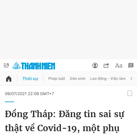
Thời sự
Pháp luật
Dân sinh
Lao động - Việc làm
Quy
QUẢNG CÁO
ĐẶT BÁO
09/07/2021 22:09 GMT+7
Thông tin tài khoản
Đồng Tháp: Đăng tin sai sự
Đổi mật khẩu
Chuyên mục
thật về Covid-19, một phụ
Tin đã lưu
Chuyên mục khác