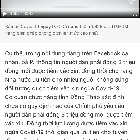
© 2003-2026 Bản quyền thuộc về Báo Thanh Niên. Cấm sao
chép dưới mọi hình thức nếu không có sự chấp thuận bằng văn
bản. Phát triển bởi ePi Technologies, JSC.
Current
0:00
/
Duration
1:03:45
Time
Bản tin Covid-19 ngày 9.7: Cả nước thêm 1.625 ca, TP.HCM
nâng biện pháp chống dịch lên mức cao nhất
Cụ thể, trong nội dung đăng trên Facebook cá
nhân, bà P. thông tin người dân phải đóng 3 triệu
đồng mới được tiêm vắc xin, đồng thời cho rằng
Nhà nước ưu tiên cho nhiều người không đúng
đối tượng được tiêm vắc xin ngừa Covid-19.
Cơ quan chức năng tỉnh Đồng Tháp xác định
chưa có quy định nào của Chính phủ yêu cầu
người dân phải đóng 3 triệu đồng mới được tiêm
vắc xin. Đồng thời lực lượng được tiêm vắc xin
ngừa Covid-19 thời gian qua ưu tiên cho tuyến