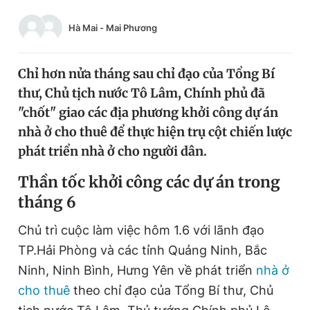
Chuyên mục khác
Hà Mai
-
Mai Phương
Tin đã xem
Chào ngày mới
Tin 24h
Đăng xuất
Chỉ hơn nửa tháng sau chỉ đạo của Tổng Bí
Tin thị trường
Tin 360
thư, Chủ tịch nước Tô Lâm, Chính phủ đã
"chốt" giao các địa phương khởi công dự án
nhà ở cho thuê để thực hiện trụ cột chiến lược
Video
Magazine
phát triển nhà ở cho người dân.
Thần tốc khởi công các dự án trong
Sản phẩm khác
tháng 6
Tiện ích
Bạn cần biết
Chủ trì cuộc làm việc hôm 1.6 với lãnh đạo
TP.Hải Phòng và các tỉnh Quảng Ninh, Bắc
Thông tin tòa soạn
Liên hệ quảng cáo
Ninh, Ninh Bình, Hưng Yên về phát triển
nhà ở
cho thuê
theo chỉ đạo của Tổng Bí thư, Chủ