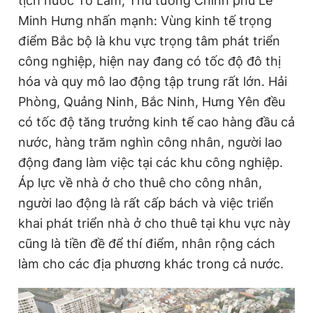
tịch nước Tô Lâm, Thủ tướng Chính phủ Lê
Minh Hưng nhấn mạnh: Vùng kinh tế trọng
điểm Bắc bộ là khu vực trọng tâm phát triển
Đọc Thanh Niên trên điện thoại
công nghiệp, hiện nay đang có tốc độ đô thị
hóa và quy mô lao động tập trung rất lớn. Hải
Phòng, Quảng Ninh, Bắc Ninh, Hưng Yên đều
có tốc độ tăng trưởng kinh tế cao hàng đầu cả
Theo dõi báo trên
nước, hàng trăm nghìn công nhân, người lao
động đang làm việc tại các khu công nghiệp.
Hotline
Liên hệ quảng cáo
Áp lực về nhà ở cho thuê cho công nhân,
0906 645 777
0908 780 404
người lao động là rất cấp bách và việc triển
khai phát triển nhà ở cho thuê tại khu vực này
Đặt báo
Quảng cáo
RSS
Tòa soạn
Chính sách bảo
cũng là tiền đề để thí điểm, nhân rộng cách
Tổng biên tập: Nguyễn Ngọc Toàn
làm cho các địa phương khác trong cả nước.
Phó tổng biên tập thường trực: Hải Thành
Phó tổng biên tập: Lâm Hiếu Dũng
Phó tổng biên tập: Trần Việt Hưng
Tổng thư ký tòa soạn: Đức Trung