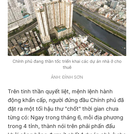
Giấy phép xuất bản số 110/GP - BTTTT cấp ngày 24.3.2020
© 2003-2026 Bản quyền thuộc về Báo Thanh Niên. Cấm sao
chép dưới mọi hình thức nếu không có sự chấp thuận bằng văn
bản. Phát triển bởi ePi Technologies, JSC.
Chính phủ đang thần tốc triển khai các dự án nhà ở cho
thuê
ẢNH: ĐÌNH SƠN
Trên tinh thần quyết liệt, mệnh lệnh hành
động khẩn cấp, người đứng đầu Chính phủ đã
đặt ra một tối hậu thư "chốt" thời gian chưa
từng có: Ngay trong tháng 6, mỗi địa phương
trong 4 tỉnh, thành nói trên phải phấn đấu