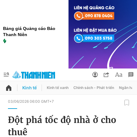
Bảng giá Quảng cáo Báo
Thanh Niên
Kinh tế
Kinh tế xanh
Chính sách - Phát triển
Ngân hàn
QUẢNG CÁO
ĐẶT BÁO
03/06/2026 06:00 GMT+7
Thông tin tài khoản
Đột phá tốc độ nhà ở cho
Đổi mật khẩu
Chuyên mục
thuê
Tin đã lưu