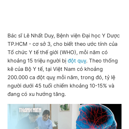
nam và nữ đôi khi là khác nhau, dẫn đến việc
phát hiện chậm trễ, nhất là ở nữ giới.
Đọc Thanh Niên trên điện thoại
Bác sĩ Lê Nhất Duy, Bệnh viện Đại học Y Dược
TP.HCM - cơ sở 3, cho biết theo ước tính của
Tổ chức Y tế thế giới (WHO), mỗi năm có
Theo dõi báo trên
khoảng 15 triệu người bị
đột quỵ
. Theo thống
kê của Bộ Y tế, tại Việt Nam có khoảng
Hotline
Liên hệ quảng cáo
200.000 ca đột quỵ mỗi năm, trong đó, tỷ lệ
0906 645 777
0908 780 404
người dưới 45 tuổi chiếm khoảng 10-15% và
đang có xu hướng tăng.
Đặt báo
Quảng cáo
RSS
Tòa soạn
Chính sách bảo
Tổng biên tập: Nguyễn Ngọc Toàn
Phó tổng biên tập thường trực: Hải Thành
Phó tổng biên tập: Lâm Hiếu Dũng
Phó tổng biên tập: Trần Việt Hưng
Tổng thư ký tòa soạn: Đức Trung