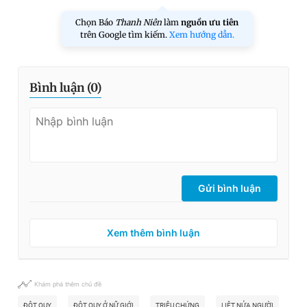
Chọn Báo
Thanh Niên
làm
nguồn ưu tiên
trên Google tìm kiếm.
Xem hướng dẫn.
Bình luận (
0
)
Gửi bình luận
Xem thêm bình luận
Khám phá thêm chủ đề
ĐỘT QUỴ
ĐỘT QUỴ Ở NỮ GIỚI
TRIỆU CHỨNG
LIỆT NỬA NGƯỜI