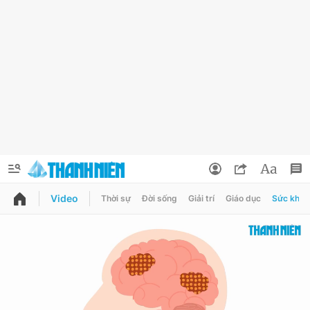
Video
Thời sự
Đời sống
Giải trí
Giáo dục
Sức khỏe
QUẢNG CÁO
ĐẶT BÁO
Thông tin tài khoản
Đổi mật khẩu
Chuyên mục
Tin đã lưu