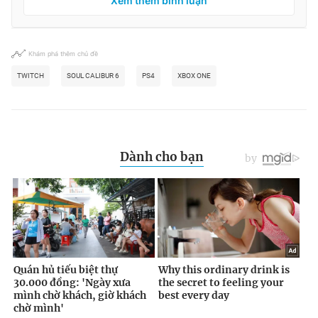
Xem thêm bình luận
Khám phá thêm chủ đề
TWITCH
SOUL CALIBUR 6
PS4
XBOX ONE