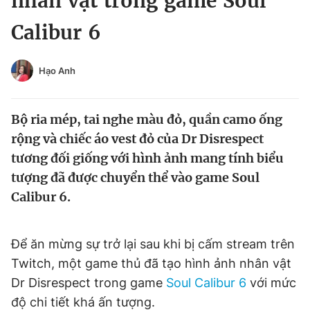
nhân vật trong game Soul
Chuyên mục khác
Calibur 6
Tin đã xem
Chào ngày mới
Tin 24h
Đăng xuất
Hạo Anh
Tin thị trường
Tin 360
Bộ ria mép, tai nghe màu đỏ, quần camo ống
Video
Magazine
rộng và chiếc áo vest đỏ của Dr Disrespect
tương đối giống với hình ảnh mang tính biểu
tượng đã được chuyển thể vào game Soul
Sản phẩm khác
Calibur 6.
Tiện ích
Bạn cần biết
Để ăn mừng sự trở lại sau khi bị cấm stream trên
Thông tin tòa soạn
Liên hệ quảng cáo
Twitch, một game thủ đã tạo hình ảnh nhân vật
Dr Disrespect trong game
Soul Calibur 6
với mức
độ chi tiết khá ấn tượng.