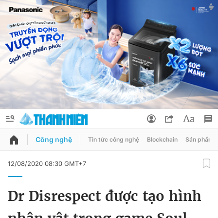
Công nghệ
Tin tức công nghệ
Blockchain
Sản phẩm
QUẢNG CÁO
ĐẶT BÁO
12/08/2020 08:30 GMT+7
Thông tin tài khoản
Dr Disrespect được tạo hình
Đổi mật khẩu
Chuyên mục
Tin đã lưu