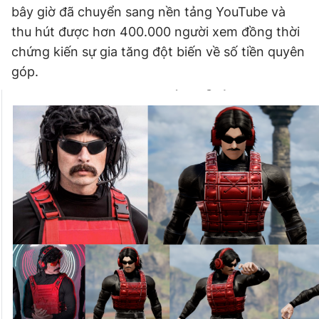
bây giờ đã chuyển sang nền tảng YouTube và
Giấy phép xuất bản số 110/GP - BTTTT cấp ngày 24.3.2020
© 2003-2026 Bản quyền thuộc về Báo Thanh Niên. Cấm sao
thu hút được hơn 400.000 người xem đồng thời
chép dưới mọi hình thức nếu không có sự chấp thuận bằng văn
chứng kiến sự gia tăng đột biến về số tiền quyên
bản. Phát triển bởi ePi Technologies, JSC.
góp.