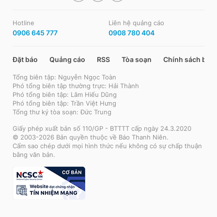
Hotline
Liên hệ quảng cáo
0906 645 777
0908 780 404
Đặt báo
Quảng cáo
RSS
Tòa soạn
Chính sách bảo
Tổng biên tập: Nguyễn Ngọc Toàn
Phó tổng biên tập thường trực: Hải Thành
Phó tổng biên tập: Lâm Hiếu Dũng
Phó tổng biên tập: Trần Việt Hưng
Tổng thư ký tòa soạn: Đức Trung
Giấy phép xuất bản số 110/GP - BTTTT cấp ngày 24.3.2020
© 2003-2026 Bản quyền thuộc về Báo Thanh Niên.
Cấm sao chép dưới mọi hình thức nếu không có sự chấp thuận
bằng văn bản.