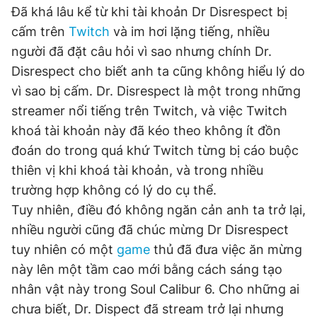
Đã khá lâu kể từ khi tài khoản Dr Disrespect bị
cấm trên
Twitch
và im hơi lặng tiếng, nhiều
Đọc Thanh Niên trên điện thoại
người đã đặt câu hỏi vì sao nhưng chính Dr.
Disrespect cho biết anh ta cũng không hiểu lý do
vì sao bị cấm. Dr. Disrespect là một trong những
streamer nổi tiếng trên Twitch, và việc Twitch
khoá tài khoản này đã kéo theo không ít đồn
Theo dõi báo trên
đoán do trong quá khứ Twitch từng bị cáo buộc
thiên vị khi khoá tài khoản, và trong nhiều
Hotline
Liên hệ quảng cáo
trường hợp không có lý do cụ thể.
0906 645 777
0908 780 404
Tuy nhiên, điều đó không ngăn cản anh ta trở lại,
nhiều người cũng đã chúc mừng Dr Disrespect
Đặt báo
Quảng cáo
RSS
Tòa soạn
Chính sách bảo
tuy nhiên có một
game
thủ đã đưa việc ăn mừng
Tổng biên tập: Nguyễn Ngọc Toàn
này lên một tầm cao mới bằng cách sáng tạo
Phó tổng biên tập thường trực: Hải Thành
Phó tổng biên tập: Lâm Hiếu Dũng
nhân vật này trong Soul Calibur 6. Cho những ai
Phó tổng biên tập: Trần Việt Hưng
Tổng thư ký tòa soạn: Đức Trung
chưa biết, Dr. Dispect đã stream trở lại nhưng