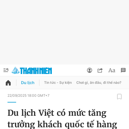
Du lịch
Tin tức - Sự kiện
Chơi gì, ăn đâu, đi thế nào?
B
QUẢNG CÁO
ĐẶT BÁO
22/09/2025 18:00 GMT+7
Thông tin tài khoản
Du lịch Việt có mức tăng
Đổi mật khẩu
Chuyên mục
trưởng khách quốc tế hàng
Tin đã lưu