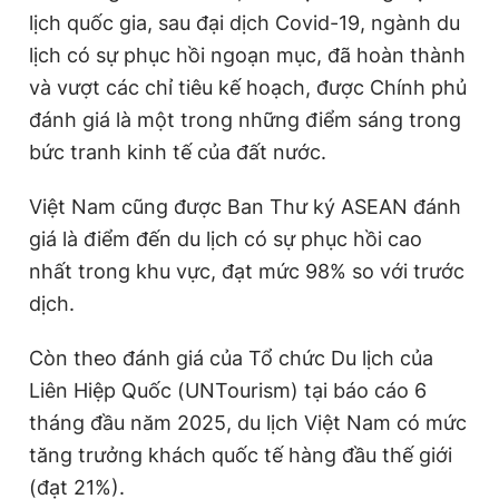
lịch quốc gia, sau đại dịch Covid-19, ngành du
Giấy phép xuất bản số 110/GP - BTTTT cấp ngày 24.3.2020
© 2003-2026 Bản quyền thuộc về Báo Thanh Niên. Cấm sao
lịch có sự phục hồi ngoạn mục, đã hoàn thành
chép dưới mọi hình thức nếu không có sự chấp thuận bằng văn
bản. Phát triển bởi ePi Technologies, JSC.
và vượt các chỉ tiêu kế hoạch, được Chính phủ
đánh giá là một trong những điểm sáng trong
bức tranh kinh tế của đất nước.
Việt Nam cũng được Ban Thư ký ASEAN đánh
giá là điểm đến du lịch có sự phục hồi cao
nhất trong khu vực, đạt mức 98% so với trước
dịch.
Còn theo đánh giá của Tổ chức Du lịch của
Liên Hiệp Quốc (UNTourism) tại báo cáo 6
tháng đầu năm 2025, du lịch Việt Nam có mức
tăng trưởng khách quốc tế hàng đầu thế giới
(đạt 21%).