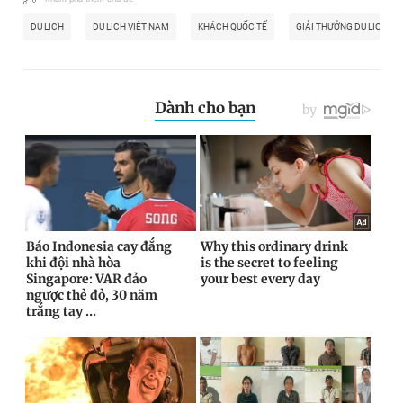
DU LỊCH
DU LỊCH VIỆT NAM
KHÁCH QUỐC TẾ
GIẢI THƯỞNG DU LỊCH VI