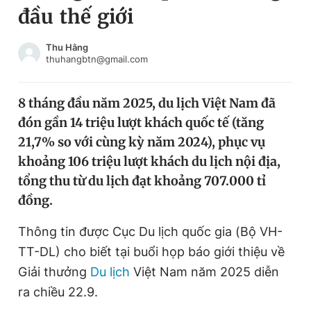
đầu thế giới
Chuyên mục khác
Tin đã xem
Chào ngày mới
Tin 24h
Thu Hằng
thuhangbtn@gmail.com
Đăng xuất
Tin thị trường
Tin 360
8 tháng đầu năm 2025, du lịch Việt Nam đã
đón gần 14 triệu lượt khách quốc tế (tăng
Video
Magazine
21,7% so với cùng kỳ năm 2024), phục vụ
khoảng 106 triệu lượt khách du lịch nội địa,
tổng thu từ du lịch đạt khoảng 707.000 tỉ
Sản phẩm khác
đồng.
Tiện ích
Bạn cần biết
Thông tin được Cục Du lịch quốc gia (Bộ VH-
TT-DL) cho biết tại buổi họp báo giới thiệu về
Thông tin tòa soạn
Liên hệ quảng cáo
Giải thưởng
Du lịch
Việt Nam năm 2025 diễn
ra chiều 22.9.