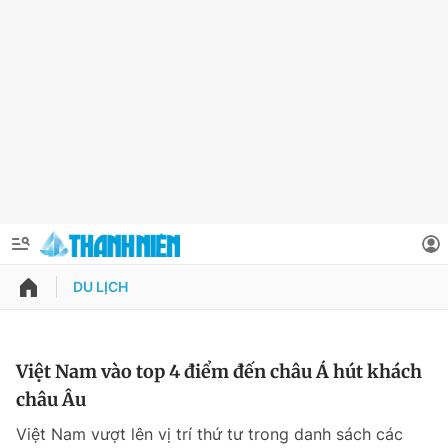
DU LỊCH
QUẢNG CÁO
ĐẶT BÁO
Thông tin tài khoản
Việt Nam vào top 4 điểm đến châu Á hút khách
châu Âu
Đổi mật khẩu
Chuyên mục
Việt Nam vượt lên vị trí thứ tư trong danh sách các
Tin đã lưu