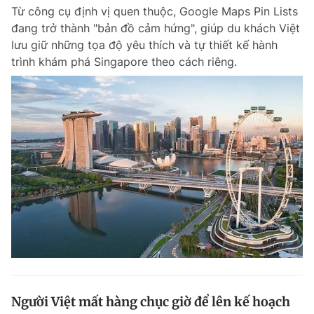
Từ công cụ định vị quen thuộc, Google Maps Pin Lists
Giấy phép xuất bản số 110/GP - BTTTT cấp ngày 24.3.2020
© 2003-2026 Bản quyền thuộc về Báo Thanh Niên. Cấm sao chép
đang trở thành "bản đồ cảm hứng", giúp du khách Việt
dưới mọi hình thức nếu không có sự chấp thuận bằng văn bản.
lưu giữ những tọa độ yêu thích và tự thiết kế hành
Phát triển bởi ePi Technologies, JSC.
trình khám phá Singapore theo cách riêng.
Người Việt mất hàng chục giờ để lên kế hoạch