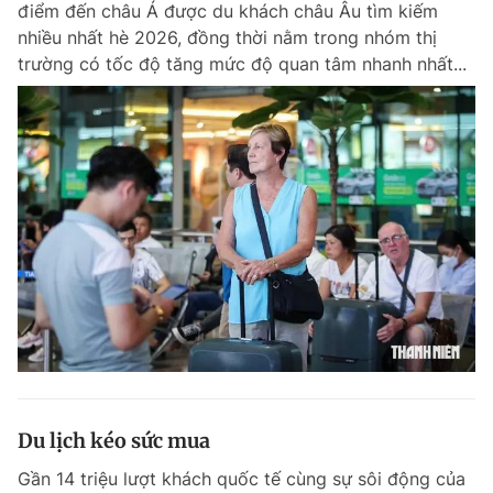
điểm đến châu Á được du khách châu Âu tìm kiếm
Chuyên mục khác
nhiều nhất hè 2026, đồng thời nằm trong nhóm thị
Tin đã xem
trường có tốc độ tăng mức độ quan tâm nhanh nhất...
Chào ngày mới
Tin 24h
Đăng xuất
Tin thị trường
Tin 360
Video
Magazine
Sản phẩm khác
Tiện ích
Bạn cần biết
Thông tin tòa soạn
Liên hệ quảng cáo
Du lịch kéo sức mua
Gần 14 triệu lượt khách quốc tế cùng sự sôi động của