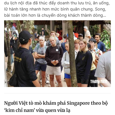
du lịch nội địa đã thúc đẩy doanh thu lưu trú, ăn uống,
lữ hành tăng nhanh hơn mức bình quân chung. Song,
bài toán lớn hơn là chuyển dòng khách thành dòng...
Đọc Thanh Niên trên điện thoại
Theo dõi báo trên
Hotline
Liên hệ quảng cáo
0906 645 777
0908 780 404
Đặt báo
Quảng cáo
RSS
Tòa soạn
Chính sách bảo m
Tổng biên tập: Nguyễn Ngọc Toàn
Phó tổng biên tập thường trực: Hải Thành
Phó tổng biên tập: Lâm Hiếu Dũng
Người Việt tò mò khám phá Singapore theo bộ
Phó tổng biên tập: Trần Việt Hưng
‘kim chỉ nam’ vừa quen vừa lạ
Tổng thư ký tòa soạn: Đức Trung