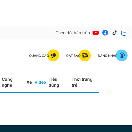
Theo dõi báo trên
QUẢNG CÁO
ĐẶT BÁO
ĐĂNG NHẬP
Công
Tiêu
Thời trang
Xe
Video
nghệ
dùng
trẻ