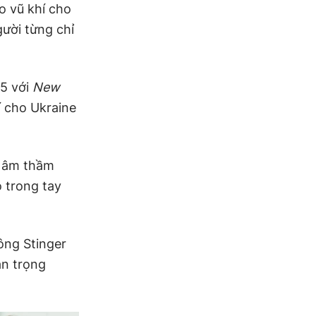
o vũ khí cho
ười từng chỉ
25 với
New
í cho Ukraine
ã âm thầm
 trong tay
ông Stinger
an trọng