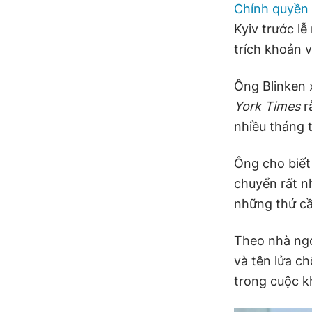
Chính quyền
Kyiv trước l
trích khoản 
Ông Blinken 
York Times
r
nhiều tháng t
Ông cho biết
chuyển rất n
những thứ cầ
Theo nhà ngo
và tên lửa ch
trong cuộc k