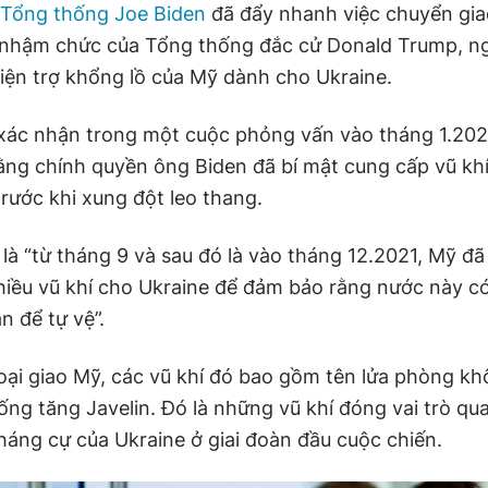
 Tổng thống Joe Biden
đã đẩy nhanh việc chuyển gia
ễ nhậm chức của Tổng thống đắc cử Donald Trump, ng
viện trợ khổng lồ của Mỹ dành cho Ukraine.
xác nhận trong một cuộc phỏng vấn vào tháng 1.20
ằng chính quyền ông Biden đã bí mật cung cấp vũ kh
rước khi xung đột leo thang.
 là “từ tháng 9 và sau đó là vào tháng 12.2021, Mỹ đ
hiều vũ khí cho Ukraine để đảm bảo rằng nước này có
n để tự vệ”.
ại giao Mỹ, các vũ khí đó bao gồm tên lửa phòng kh
ống tăng Javelin. Đó là những vũ khí đóng vai trò qu
háng cự của Ukraine ở giai đoàn đầu cuộc chiến.