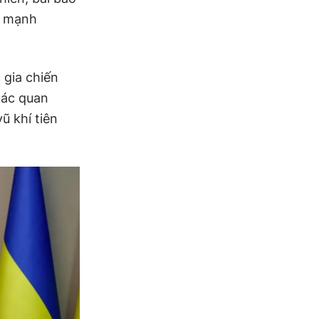
n mạnh
 gia chiến
các quan
ũ khí tiên