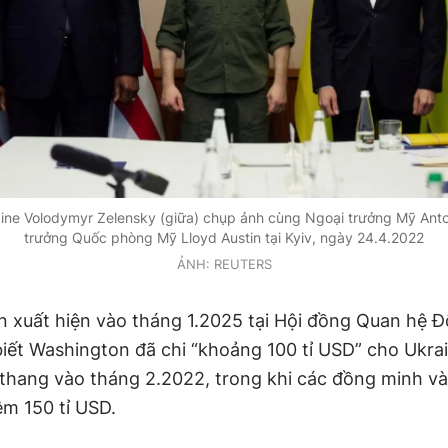
ine Volodymyr Zelensky (giữa) chụp ảnh cùng Ngoại trưởng Mỹ Anto
trưởng Quốc phòng Mỹ Lloyd Austin tại Kyiv, ngày 24.4.2022
ẢNH: REUTERS
n xuất hiện vào tháng 1.2025 tại Hội đồng Quan hệ Đ
biết Washington đã chi “khoảng 100 tỉ USD” cho Ukrai
 thang vào tháng 2.2022, trong khi các đồng minh và
m 150 tỉ USD.