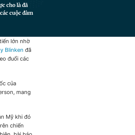
c cho là đã
 các cuộc đàm
tiến lớn nhờ
y Blinken
đã
heo đuổi các
ốc của
herson, mang
ân Mỹ khi đó
rên chiến
iên, bài báo