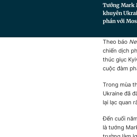
Tướng Mark M
khuyên Ukrai
phán với Mo
Theo báo
Ne
chiến dịch p
thúc giục Kyi
cuộc đàm p
Trong mùa th
Ukraine đã đ
lại lạc quan 
Đến cuối năm
là tướng Mar
trường làm lợ