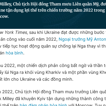
illey, Chủ tịch Hội đồng Tham mưu Liên quân Mỹ, đượ
ne tận dụng lợi thế trên chiến trường năm 2022 trong
scow.
w York Times
, sau khi Ukraine đạt được những bước 
hản công vào cuối năm 2022,
Ngoại trưởng Mỹ Anton
v tiếp tục hoạt động quân sự chống lại Nga thay vì t
hán
hòa bình
.
u 2022, một chiến dịch phản công bất ngờ và thần t
ẩy lùi Nga ra khỏi vùng Kharkiv và một phần vùng K
rất lớn cho Ukraine và các đồng minh.
 2022, Chủ tịch Hội đồng Tham mưu trưởng Liên qu
k Milley đã khuyên Kyiv tận dụng những thành công t
i thế trên
bàn đàm phán hòa bình
với Moscow. Tuy nh