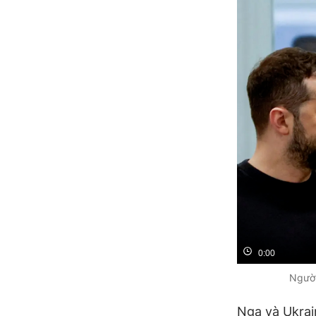
0:00
Người
Nga và Ukrai