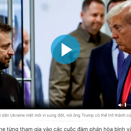
 dân Ukraine mệt mỏi vì xung đột, nói ông Trump có thể trở thành cứ
ne từng tham gia vào các cuộc đàm phán hòa bình 