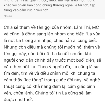
những bản nhạc quen thuộc, được thể hiện theo một hướng
khác với phiên bản công chúng thường nghe, lạ tai hơn, tập
trung vào cảm xúc nhiều hơn
NSCC
Chia sẻ thêm về tên gọi của nhóm, Lâm Thi, MC
và cũng là đồng sáng lập nhóm cho biết: "La vừa
là nốt La trong âm nhạc, chắc hẳn ai cũng biết.
Nhưng còn điều mà chúng tôi muốn nói thêm về
tên gọi này, còn bởi nốt La là nốt chuẩn, khi
người chơi đàn chỉnh dây trước một buổi diễn, sẽ
căn theo nốt La. Theo ý nghĩa đó, La cũng là sự
tìm đến, tìm về và điều chỉnh mỗi khi chúng ta
cảm thấy “lạc tông” trong cuộc đời này. Và nghệ
thuật cũng có khả năng đem lại cảm giác bình
yên, chữa lành. Chúng tôi tin La cũng sẽ làm
được như thế".