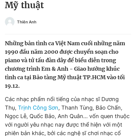
Mỹ thuật
Tin đã xem
Chào ngày mới
Tin 24h
Đăng xuất
Thiên Anh
Tin thị trường
Tin 360
Những bản tình ca Việt Nam cuối những năm
Video
Magazine
1990 đầu năm 2000 được chuyển soạn cho
piano và tứ tấu đàn dây để biểu diễn trong
chương trình Em & Anh - Giao hưởng khúc
Sản phẩm khác
tình ca tại Bảo tàng Mỹ thuật TP.HCM vào tối
Tiện ích
Bạn cần biết
19.12.
Các nhạc phẩm nổi tiếng của nhạc sĩ Dương
Thông tin tòa soạn
Liên hệ quảng cáo
Thụ,
Trịnh Công Sơn
, Thanh Tùng, Bảo Chấn,
Ngọc Lễ, Quốc Bảo, Anh Quân... vốn quen thuộc
với người yêu nhạc nay được thể hiện với một
phiên bản khác, bởi các nghệ sĩ chơi nhạc cổ