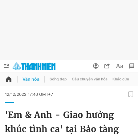
Văn hóa
Sống đẹp
Câu chuyện văn hóa
Khảo cứu
X
QUẢNG CÁO
ĐẶT BÁO
12/12/2022 17:46 GMT+7
Thông tin tài khoản
'Em & Anh - Giao hưởng
Đổi mật khẩu
Chuyên mục
khúc tình ca' tại Bảo tàng
Tin đã lưu
Chuyên mục khác