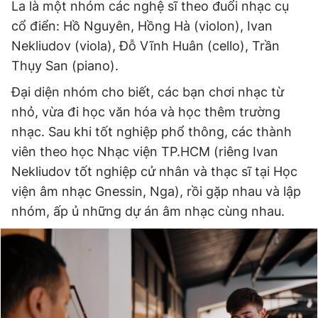
La là một nhóm các nghệ sĩ theo đuổi nhạc cụ
© 2003-2026 Bản quyền thuộc về Báo Thanh Niên. Cấm sao
chép dưới mọi hình thức nếu không có sự chấp thuận bằng văn
cổ điển: Hồ Nguyên, Hồng Hà (violon), Ivan
bản. Phát triển bởi ePi Technologies, JSC.
Nekliudov (viola), Đỗ Vĩnh Huân (cello), Trần
Thụy San (piano).
Đại diện nhóm cho biết, các bạn chơi nhạc từ
nhỏ, vừa đi học văn hóa và học thêm trường
nhạc. Sau khi tốt nghiệp phổ thông, các thành
viên theo học Nhạc viện TP.HCM (riêng Ivan
Nekliudov tốt nghiệp cử nhân và thạc sĩ tại Học
viện âm nhạc Gnessin, Nga), rồi gặp nhau và lập
nhóm, ấp ủ những dự án âm nhạc cùng nhau.