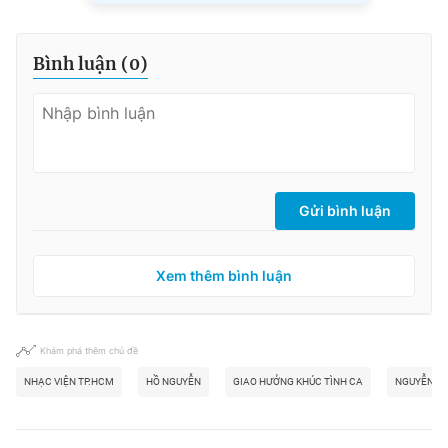
Bình luận (
0
)
Gửi bình luận
Xem thêm bình luận
Khám phá thêm chủ đề
NHẠC VIỆN TP.HCM
HỒ NGUYỄN
GIAO HƯỞNG KHÚC TÌNH CA
NGUYỄN ĐỖ