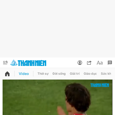
Video
Thời sự
Đời sống
Giải trí
Giáo dục
Sức khỏe
QUẢNG CÁO
ĐẶT BÁO
Thông tin tài khoản
Đổi mật khẩu
Chuyên mục
Tin đã lưu