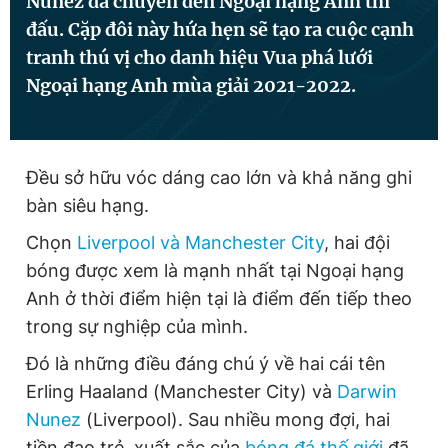
Nunez đã chuyển đến Ngoại hạng Anh thi
đấu. Cặp đôi này hứa hẹn sẽ tạo ra cuộc cạnh
tranh thú vị cho danh hiệu Vua phá lưới
Đọc Thanh Niên trên điện thoại
Ngoại hạng Anh mùa giải 2021-2022.
Đều sở hữu vóc dáng cao lớn và khả năng ghi
Theo dõi báo trên
bàn siêu hạng.
Chọn
Liverpool và Manchester City
, hai đội
Hotline
Liên hệ quảng cáo
bóng được xem là mạnh nhất tại Ngoại hạng
0906 645 777
0908 780 404
Anh ở thời điểm hiện tại là điểm đến tiếp theo
trong sự nghiệp của mình.
Đặt báo
Quảng cáo
RSS
Tòa soạn
Chính sách bảo
Đó là những điều đáng chú ý về hai cái tên
Tổng biên tập: Nguyễn Ngọc Toàn
Phó tổng biên tập thường trực: Hải Thành
Erling Haaland (Manchester City) và
Darwin
Phó tổng biên tập: Lâm Hiếu Dũng
Phó tổng biên tập: Trần Việt Hưng
Nunez
(Liverpool). Sau nhiều mong đợi, hai
Tổng thư ký tòa soạn: Đức Trung
tiền đạo trẻ, xuất sắc của
bóng đá thế giới
đã