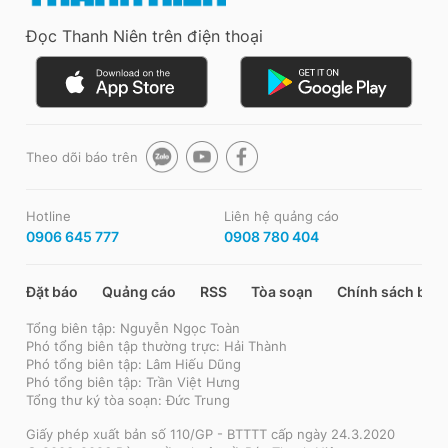
Đọc Thanh Niên trên điện thoại
Theo dõi báo trên
Hotline
Liên hệ quảng cáo
0906 645 777
0908 780 404
Đặt báo
Quảng cáo
RSS
Tòa soạn
Chính sách bảo
Tổng biên tập: Nguyễn Ngọc Toàn
Phó tổng biên tập thường trực: Hải Thành
Phó tổng biên tập: Lâm Hiếu Dũng
Phó tổng biên tập: Trần Việt Hưng
Tổng thư ký tòa soạn: Đức Trung
Giấy phép xuất bản số 110/GP - BTTTT cấp ngày 24.3.2020