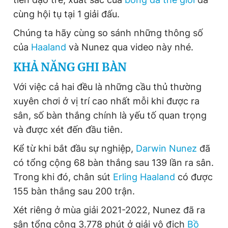
Giấy phép xuất bản số 110/GP - BTTTT cấp ngày 24.3.2020
cùng hội tụ tại 1 giải đấu.
© 2003-2026 Bản quyền thuộc về Báo Thanh Niên. Cấm sao
chép dưới mọi hình thức nếu không có sự chấp thuận bằng văn
Chúng ta hãy cùng so sánh những thông số
bản. Phát triển bởi ePi Technologies, JSC.
của
Haaland
và Nunez qua video này nhé.
KHẢ NĂNG GHI BÀN
Với việc cả hai đều là những cầu thủ thường
xuyên chơi ở vị trí cao nhất mỗi khi được ra
sân, số bàn thắng chính là yếu tố quan trọng
và được xét đến đầu tiên.
Kể từ khi bắt đầu sự nghiệp,
Darwin Nunez
đã
có tổng cộng 68 bàn thắng sau 139 lần ra sân.
Trong khi đó, chân sút
Erling Haaland
có được
155 bàn thắng sau 200 trận.
Xét riêng ở mùa giải 2021-2022, Nunez đã ra
sân tổng cộng 3.778 phút ở giải vô địch
Bồ