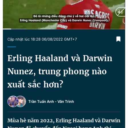
Chuyên mục khác
Tin đã xem
Chào ngày mới
Tin 24h
Đăng xuất
Current
0:17
/
Duration
4:11
Tin thị trường
Tin 360
Cập nhật lúc 18:28 06/08/2022 GMT+7
Time
Video
Magazine
Erling Haaland và Darwin
Nunez, trung phong nào
Sản phẩm khác
xuất sắc hơn?
Tiện ích
Bạn cần biết
Trần Tuấn Anh
-
Văn Trình
Thông tin tòa soạn
Liên hệ quảng cáo
Mùa hè năm 2022, Erling Haaland và Darwin