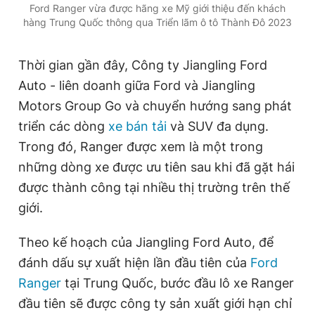
Ford Ranger vừa được hãng xe Mỹ giới thiệu đến khách
Giấy phép xuất bản số 110/GP - BTTTT cấp ngày 24.3.2020
hàng Trung Quốc thông qua Triển lãm ô tô Thành Đô 2023
© 2003-2026 Bản quyền thuộc về Báo Thanh Niên. Cấm sao
chép dưới mọi hình thức nếu không có sự chấp thuận bằng văn
bản. Phát triển bởi ePi Technologies, JSC.
Thời gian gần đây, Công ty Jiangling Ford
Auto - liên doanh giữa Ford và Jiangling
Motors Group Go và chuyển hướng sang phát
triển các dòng
xe bán tải
và SUV đa dụng.
Trong đó, Ranger được xem là một trong
những dòng xe được ưu tiên sau khi đã gặt hái
được thành công tại nhiều thị trường trên thế
giới.
Theo kế hoạch của Jiangling Ford Auto, để
đánh dấu sự xuất hiện lần đầu tiên của
Ford
Ranger
tại Trung Quốc, bước đầu lô xe Ranger
đầu tiên sẽ được công ty sản xuất giới hạn chỉ