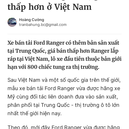
thấp hơn ở Việt Nam
Chuyên mục khác
Tin đã xem
Chào ngày mới
Tin 24h
Hoàng Cường
tranbahung.bc@gmail.com
Đăng xuất
Tin thị trường
Tin 360
Xe bán tải Ford Ranger có thêm bản sản xuất
tại Trung Quốc, giá bán thấp hơn Ranger lắp
Video
Magazine
ráp tại Việt Nam, lô xe đầu tiên thuộc bản giới
hạn với 800 chiếc tung ra thị trường.
Sản phẩm khác
Sau Việt Nam và một số quốc gia trên thế giới,
Tiện ích
Bạn cần biết
mẫu xe bán tải Ford Ranger vừa được hãng xe
Mỹ cùng đối tác liên doanh đưa vào sản xuất,
phân phối tại Trung Quốc - thị trường ô tô lớn
Thông tin tòa soạn
Liên hệ quảng cáo
nhất thế giới hiện nay.
Theo đó, mới đây Ford Ranger vừa được hãng