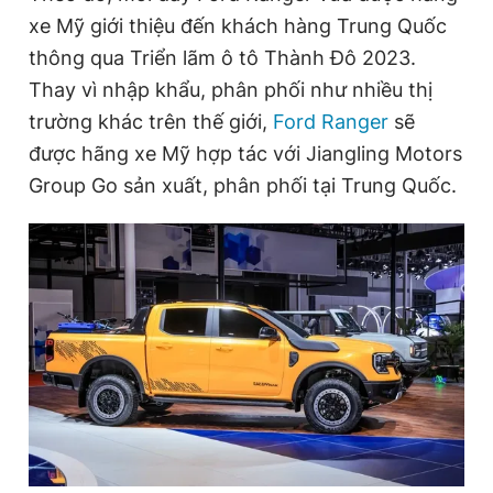
xe Mỹ giới thiệu đến khách hàng Trung Quốc
thông qua Triển lãm ô tô Thành Đô 2023.
Đọc Thanh Niên trên điện thoại
Thay vì nhập khẩu, phân phối như nhiều thị
trường khác trên thế giới,
Ford Ranger
sẽ
được hãng xe Mỹ hợp tác với Jiangling Motors
Group Go sản xuất, phân phối tại Trung Quốc.
Theo dõi báo trên
Hotline
Liên hệ quảng cáo
0906 645 777
0908 780 404
Đặt báo
Quảng cáo
RSS
Tòa soạn
Chính sách bảo
Tổng biên tập: Nguyễn Ngọc Toàn
Phó tổng biên tập thường trực: Hải Thành
Phó tổng biên tập: Lâm Hiếu Dũng
Phó tổng biên tập: Trần Việt Hưng
Tổng thư ký tòa soạn: Đức Trung