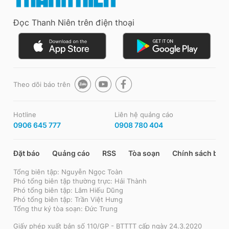
Đọc Thanh Niên trên điện thoại
Theo dõi báo trên
Hotline
Liên hệ quảng cáo
0906 645 777
0908 780 404
Đặt báo
Quảng cáo
RSS
Tòa soạn
Chính sách bảo
Tổng biên tập: Nguyễn Ngọc Toàn
Phó tổng biên tập thường trực: Hải Thành
Phó tổng biên tập: Lâm Hiếu Dũng
Phó tổng biên tập: Trần Việt Hưng
Tổng thư ký tòa soạn: Đức Trung
Giấy phép xuất bản số 110/GP - BTTTT cấp ngày 24.3.2020