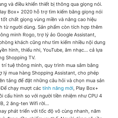
ng và điều khiển thiết bị thông qua giọng nói.
lay Box+ 2020 hỗ trợ tìm kiếm bằng giọng nói
t tốt chất giọng vùng miền và nâng cao hiệu
nh từ người dùng. Sản phẩm còn tích hợp thêm
ông minh Rogo, trợ lý ảo Google Assistant,
 phòng khách cũng như tìm kiếm nhiều nội dung
yền hình, thiếu nhi, YouTube, âm nhạc… cả lựa
ng Shopping TV.
 trí tuệ thông minh, quy trình mua sắm bằng
rợ lý mua hàng Shopping Assistant, cho phép
nền tảng để đặt những câu hỏi và chọn mua sản
. Để chạy mượt các
tính năng mới
, Play Box+
i cấu hình so với người tiền nhiệm như CPU 4
 2 ăng-ten Wifi rời...
 nay phát triển với tốc độ vô cùng nhanh, năm