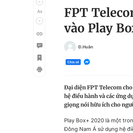
FPT Teleco
vào Play B
Đ.Huân
Chia sẻ
Đại diện FPT Telecom cho 
hệ điều hành và các ứng d
giọng nói hữu ích cho ngư
Play Box+ 2020 là một tron
Đông Nam Á sử dụng hệ điề