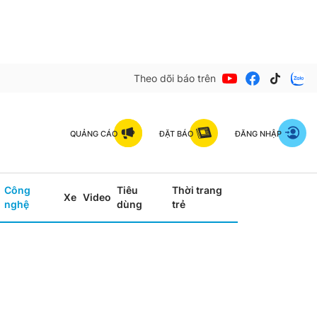
Theo dõi báo trên
QUẢNG CÁO
ĐẶT BÁO
ĐĂNG NHẬP
Công
Tiêu
Thời trang
Xe
Video
nghệ
dùng
trẻ