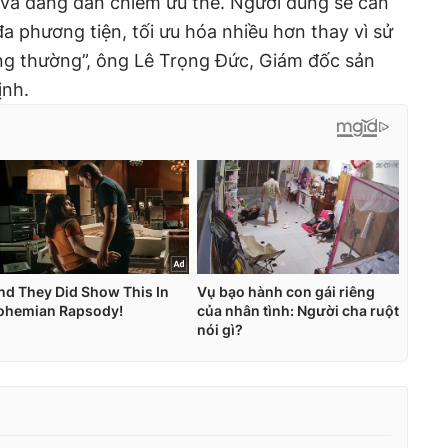
 và đang dần chiếm ưu thế. Người dùng sẽ cần
a phương tiện, tối ưu hóa nhiều hơn thay vì sử
g thường”, ông Lê Trọng Đức, Giám đốc sản
ịnh.