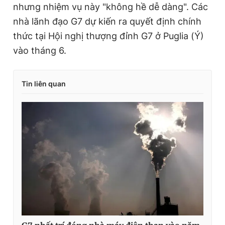
i
nhưng nhiệm vụ này "không hề dễ dàng". Các
m
nhà lãnh đạo G7 dự kiến ra quyết định chính
thức tại Hội nghị thượng đỉnh G7 ở Puglia (Ý)
e
vào tháng 6.
Tin liên quan