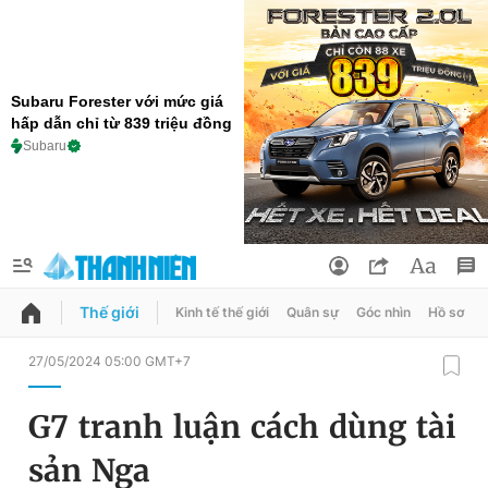
Subaru Forester với mức giá
hấp dẫn chỉ từ 839 triệu đồng
Subaru
Thế giới
Kinh tế thế giới
Quân sự
Góc nhìn
Hồ sơ
QUẢNG CÁO
ĐẶT BÁO
27/05/2024 05:00 GMT+7
Thông tin tài khoản
G7 tranh luận cách dùng tài
Đổi mật khẩu
Chuyên mục
sản Nga
Tin đã lưu