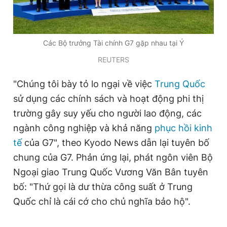
Đọc Thanh Niên trên điện thoại
Các Bộ trưởng Tài chính G7 gặp nhau tại Ý
REUTERS
"Chúng tôi bày tỏ lo ngại về việc
Trung Quốc
Theo dõi báo trên
sử dụng các chính sách và hoạt động phi thị
trường gây suy yếu cho người lao động, các
Hotline
Liên hệ quảng cáo
ngành công nghiệp và khả năng
phục hồi kinh
0906 645 777
0908 780 404
tế
của G7", theo Kyodo News dẫn lại tuyên bố
chung của G7. Phản ứng lại, phát ngôn viên Bộ
Đặt báo
Quảng cáo
RSS
Tòa soạn
Chính sách bảo
Ngoại giao Trung Quốc Vương Văn Bân tuyên
Tổng biên tập: Nguyễn Ngọc Toàn
bố: "Thứ gọi là dư thừa công suất ở Trung
Phó tổng biên tập thường trực: Hải Thành
Quốc chỉ là cái cớ cho chủ nghĩa bảo hộ".
Phó tổng biên tập: Lâm Hiếu Dũng
Phó tổng biên tập: Trần Việt Hưng
Tổng thư ký tòa soạn: Đức Trung