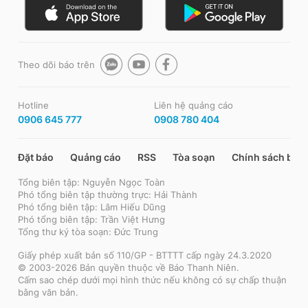
Theo dõi báo trên
Hotline
Liên hệ quảng cáo
0906 645 777
0908 780 404
Đặt báo
Quảng cáo
RSS
Tòa soạn
Chính sách bảo
Tổng biên tập: Nguyễn Ngọc Toàn
Phó tổng biên tập thường trực: Hải Thành
Phó tổng biên tập: Lâm Hiếu Dũng
Phó tổng biên tập: Trần Việt Hưng
Tổng thư ký tòa soạn: Đức Trung
Giấy phép xuất bản số 110/GP - BTTTT cấp ngày 24.3.2020
© 2003-2026 Bản quyền thuộc về Báo Thanh Niên.
Cấm sao chép dưới mọi hình thức nếu không có sự chấp thuận
bằng văn bản.