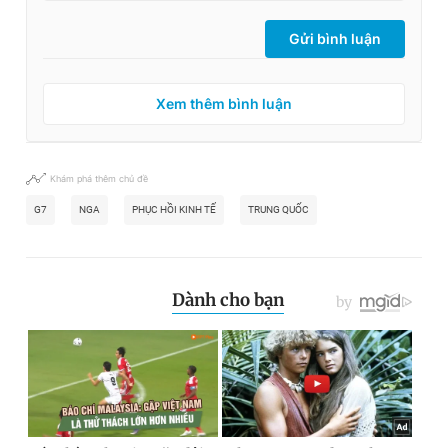
Gửi bình luận
Xem thêm bình luận
Khám phá thêm chủ đề
G7
NGA
PHỤC HỒI KINH TẾ
TRUNG QUỐC