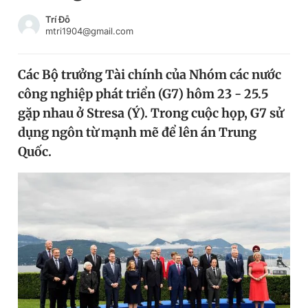
Chuyên mục khác
Trí Đỗ
Tin đã xem
mtri1904@gmail.com
Chào ngày mới
Tin 24h
Đăng xuất
Các Bộ trưởng Tài chính của Nhóm các nước
Tin thị trường
Tin 360
công nghiệp phát triển (G7) hôm 23 - 25.5
gặp nhau ở Stresa (Ý). Trong cuộc họp, G7 sử
Video
Magazine
dụng ngôn từ mạnh mẽ để lên án Trung
Quốc.
Sản phẩm khác
Tiện ích
Bạn cần biết
Thông tin tòa soạn
Liên hệ quảng cáo