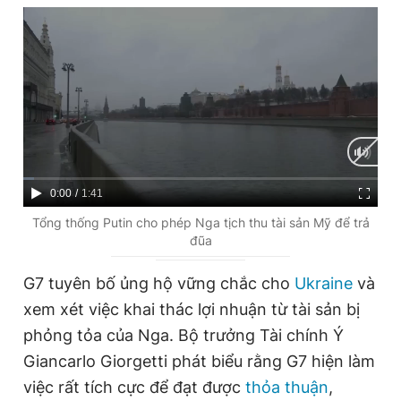
Giấy phép xuất bản số 110/GP - BTTTT cấp ngày 24.3.2020
© 2003-2026 Bản quyền thuộc về Báo Thanh Niên. Cấm sao
chép dưới mọi hình thức nếu không có sự chấp thuận bằng văn
bản. Phát triển bởi ePi Technologies, JSC.
C
0:00
/
D
1:41
u
u
Tổng thống Putin cho phép Nga tịch thu tài sản Mỹ để trả
đũa
r
r
r
a
G7 tuyên bố ủng hộ vững chắc cho
Ukraine
và
e
t
xem xét việc khai thác lợi nhuận từ tài sản bị
n
i
phỏng tỏa của Nga. Bộ trưởng Tài chính Ý
t
o
Giancarlo Giorgetti phát biểu rằng G7 hiện làm
T
n
việc rất tích cực để đạt được
thỏa thuận
,