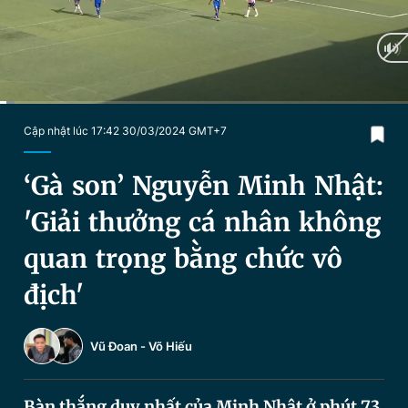
Chuyên mục khác
Tin đã xem
Chào ngày mới
Tin 24h
Đăng xuất
Tin thị trường
Tin 360
Current
0:03
/
Duration
3:45
Cập nhật lúc 17:42 30/03/2024 GMT+7
Time
Video
Magazine
‘Gà son’ Nguyễn Minh Nhật:
'Giải thưởng cá nhân không
Sản phẩm khác
quan trọng bằng chức vô
Tiện ích
Bạn cần biết
địch'
Thông tin tòa soạn
Liên hệ quảng cáo
Vũ Đoan
-
Võ Hiếu
Bàn thắng duy nhất của Minh Nhật ở phút 73,