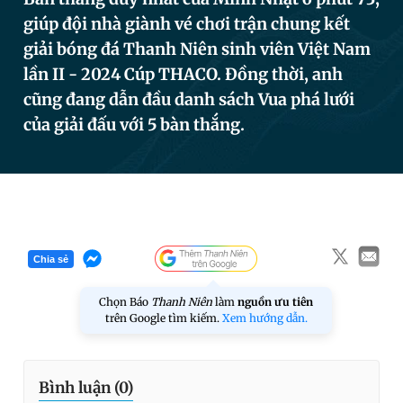
giúp đội nhà giành vé chơi trận chung kết
giải bóng đá Thanh Niên sinh viên Việt Nam
Đọc Thanh Niên trên điện thoại
lần II - 2024 Cúp THACO. Đồng thời, anh
cũng đang dẫn đầu danh sách Vua phá lưới
của giải đấu với 5 bàn thắng.
Theo dõi báo trên
Hotline
Liên hệ quảng cáo
0906 645 777
0908 780 404
Chia sẻ
Đặt báo
Quảng cáo
RSS
Tòa soạn
Chính sách bảo
Chọn Báo
Thanh Niên
làm
nguồn ưu tiên
trên Google tìm kiếm.
Xem hướng dẫn.
Tổng biên tập: Nguyễn Ngọc Toàn
Phó tổng biên tập thường trực: Hải Thành
Phó tổng biên tập: Lâm Hiếu Dũng
Phó tổng biên tập: Trần Việt Hưng
Bình luận (
0
)
Tổng thư ký tòa soạn: Đức Trung