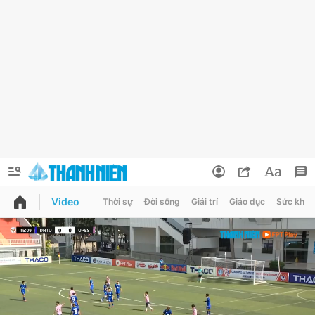
Video
Thời sự
Đời sống
Giải trí
Giáo dục
Sức khỏe
QUẢNG CÁO
ĐẶT BÁO
Thông tin tài khoản
Đổi mật khẩu
Chuyên mục
Tin đã lưu