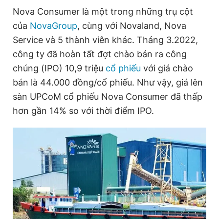
Nova Consumer là một trong những trụ cột
của
NovaGroup
, cùng với Novaland, Nova
Đọc Thanh Niên trên điện thoại
Service và 5 thành viên khác. Tháng 3.2022,
công ty đã hoàn tất đợt chào bán ra công
chúng (IPO) 10,9 triệu
cổ phiếu
với giá chào
bán là 44.000 đồng/cổ phiếu. Như vậy, giá lên
Theo dõi báo trên
sàn UPCoM cổ phiếu Nova Consumer đã thấp
hơn gần 14% so với thời điểm IPO.
Hotline
Liên hệ quảng cáo
0906 645 777
0908 780 404
Đặt báo
Quảng cáo
RSS
Tòa soạn
Chính sách bảo
Tổng biên tập: Nguyễn Ngọc Toàn
Phó tổng biên tập thường trực: Hải Thành
Phó tổng biên tập: Lâm Hiếu Dũng
Phó tổng biên tập: Trần Việt Hưng
Tổng thư ký tòa soạn: Đức Trung