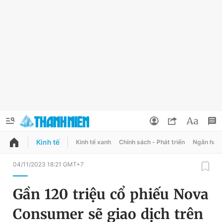
Kinh tế
Kinh tế xanh
Chính sách - Phát triển
Ngân hàn
QUẢNG CÁO
ĐẶT BÁO
04/11/2023 18:21 GMT+7
Thông tin tài khoản
Gần 120 triệu cổ phiếu Nova
Đổi mật khẩu
Chuyên mục
Consumer sẽ giao dịch trên
Tin đã lưu