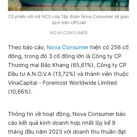
Giấy phép xuất bản số 110/GP - BTTTT cấp ngày 24.3.2020
© 2003-2026 Bản quyền thuộc về Báo Thanh Niên. Cấm sao
Cổ phiếu với mã NCG của Tập đoàn Nova Consumer sẽ giao
chép dưới mọi hình thức nếu không có sự chấp thuận bằng văn
dịch trên UPCoM
bản. Phát triển bởi ePi Technologies, JSC.
NOVA CONSUMER
Theo báo cáo,
Nova Consumer
hiện có 256 cổ
đông, trong đó 3 cổ đông lớn là Công ty CP
Thương mại Bảo Khang (65,61%), Công ty CP
Đầu tư A.N.O.V.A (13,72%) và thành viên thuộc
VinaCapital - Foremost Worldwide Limited
(10,66%).
Thông tin về hoạt động, Nova Consumer báo
cáo kết quả kinh doanh hợp nhất lũy kế 9
tháng đầu năm 2023 với doanh thu thuần đạt