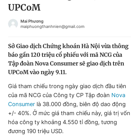
UPCoM
Chuyên mục khác
Tin đã xem
Chào ngày mới
Tin 24h
Mai Phương
maiphuongthanhnien@gmail.com
Đăng xuất
Tin thị trường
Tin 360
Sở Giao dịch Chứng khoán Hà Nội vừa thông
báo gần 120 triệu cổ phiếu với mã NCG của
Video
Magazine
Tập đoàn Nova Consumer sẽ giao dịch trên
UPCoM vào ngày 9.11.
Sản phẩm khác
Giá tham chiếu trong ngày giao dịch đầu tiên
Tiện ích
Bạn cần biết
của mã NCG của Công ty CP Tập đoàn
Nova
Consumer
là 38.000 đồng, biên độ dao động
+/- 40%. Ở mức giá tham chiếu này, giá trị vốn
Thông tin tòa soạn
Liên hệ quảng cáo
hóa công ty khoảng 4.550 tỉ đồng, tương
đương 190 triệu USD.