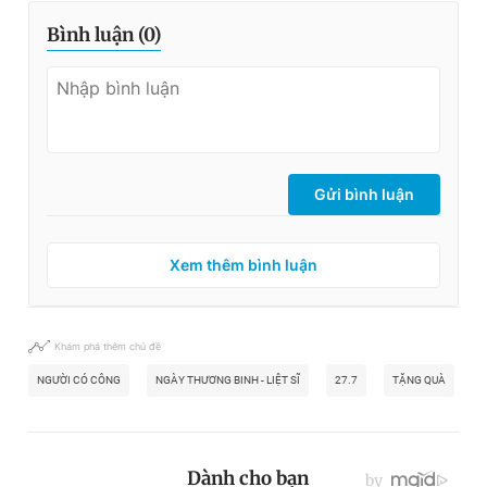
Bình luận (
0
)
Gửi bình luận
Xem thêm bình luận
Khám phá thêm chủ đề
NGƯỜI CÓ CÔNG
NGÀY THƯƠNG BINH - LIỆT SĨ
27.7
TẶNG QUÀ
C