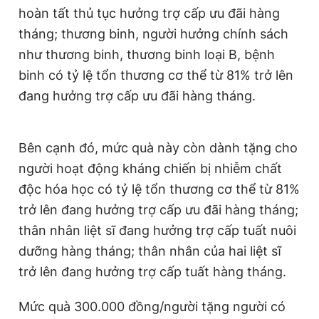
hoàn tất thủ tục hưởng trợ cấp ưu đãi hàng
Giấy phép xuất bản số 110/GP - BTTTT cấp ngày 24.3.2020
© 2003-2026 Bản quyền thuộc về Báo Thanh Niên. Cấm sao
tháng; thương binh, người hưởng chính sách
chép dưới mọi hình thức nếu không có sự chấp thuận bằng văn
bản. Phát triển bởi ePi Technologies, JSC.
như thương binh, thương binh loại B, bệnh
binh có tỷ lệ tổn thương cơ thể từ 81% trở lên
đang hưởng trợ cấp ưu đãi hàng tháng.
Bên cạnh đó, mức quà này còn dành tặng cho
người hoạt động kháng chiến bị nhiễm chất
độc hóa học có tỷ lệ tổn thương cơ thể từ 81%
trở lên đang hưởng trợ cấp ưu đãi hàng tháng;
thân nhân liệt sĩ đang hưởng trợ cấp tuất nuôi
dưỡng hàng tháng; thân nhân của hai liệt sĩ
trở lên đang hưởng trợ cấp tuất hàng tháng.
Mức quà 300.000 đồng/người tặng người có