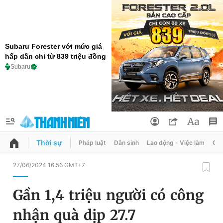
Subaru Forester với mức giá
hấp dẫn chỉ từ 839 triệu đồng
Subaru
Thời sự
Pháp luật
Dân sinh
Lao động - Việc làm
Quy
QUẢNG CÁO
ĐẶT BÁO
27/06/2024 16:56 GMT+7
Thông tin tài khoản
Gần 1,4 triệu người có công
Đổi mật khẩu
Chuyên mục
nhận quà dịp 27.7
Tin đã lưu