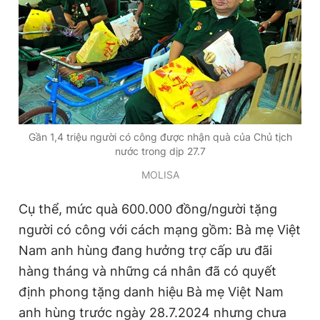
Đọc Thanh Niên trên điện thoại
Theo dõi báo trên
Gần 1,4 triệu người có công được nhận quà của Chủ tịch
nước trong dịp 27.7
MOLISA
Hotline
Liên hệ quảng cáo
0906 645 777
0908 780 404
Cụ thể, mức quà 600.000 đồng/người tặng
người có công với cách mạng gồm: Bà mẹ Việt
Đặt báo
Quảng cáo
RSS
Tòa soạn
Chính sách bảo
Nam anh hùng đang hưởng trợ cấp ưu đãi
Tổng biên tập: Nguyễn Ngọc Toàn
hàng tháng và những cá nhân đã có quyết
Phó tổng biên tập thường trực: Hải Thành
Phó tổng biên tập: Lâm Hiếu Dũng
định phong tặng danh hiệu Bà mẹ Việt Nam
Phó tổng biên tập: Trần Việt Hưng
Tổng thư ký tòa soạn: Đức Trung
anh hùng trước ngày 28.7.2024 nhưng chưa