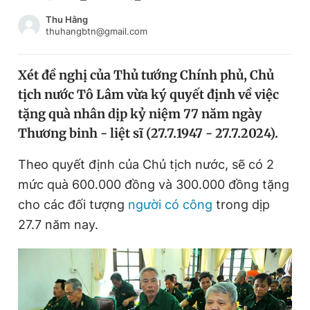
Chuyên mục khác
Thu Hằng
Tin đã xem
thuhangbtn@gmail.com
Chào ngày mới
Tin 24h
Đăng xuất
Xét đề nghị của Thủ tướng Chính phủ, Chủ
Tin thị trường
Tin 360
tịch nước Tô Lâm vừa ký quyết định về việc
tặng quà nhân dịp kỷ niệm 77 năm ngày
Video
Magazine
Thương binh - liệt sĩ (27.7.1947 - 27.7.2024).
Theo quyết định của Chủ tịch nước, sẽ có 2
mức quà 600.000 đồng và 300.000 đồng tặng
Sản phẩm khác
cho các đối tượng
người có công
trong dịp
Tiện ích
Bạn cần biết
27.7 năm nay.
Thông tin tòa soạn
Liên hệ quảng cáo