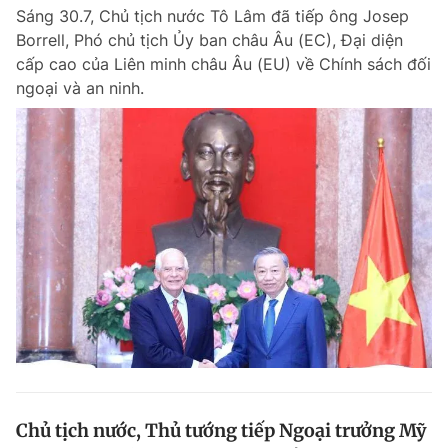
Sáng 30.7, Chủ tịch nước Tô Lâm đã tiếp ông Josep
Giấy phép xuất bản số 110/GP - BTTTT cấp ngày 24.3.2020
© 2003-2026 Bản quyền thuộc về Báo Thanh Niên. Cấm sao chép
Borrell, Phó chủ tịch Ủy ban châu Âu (EC), Đại diện
dưới mọi hình thức nếu không có sự chấp thuận bằng văn bản.
cấp cao của Liên minh châu Âu (EU) về Chính sách đối
Phát triển bởi ePi Technologies, JSC.
ngoại và an ninh.
Chủ tịch nước, Thủ tướng tiếp Ngoại trưởng Mỹ