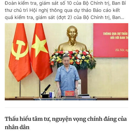
Đoàn kiểm tra, giám sát số 10 của Bộ Chính trị, Ban Bí
Chuyên mục khác
thư chủ trì Hội nghị thông qua dự thảo Báo cáo kết
Tin đã xem
quả kiểm tra, giám sát (đợt 2) của Bộ Chính trị, Ban...
Chào ngày mới
Tin 24h
Đăng xuất
Tin thị trường
Tin 360
Video
Magazine
Sản phẩm khác
Tiện ích
Bạn cần biết
Thông tin tòa soạn
Liên hệ quảng cáo
Thấu hiểu tâm tư, nguyện vọng chính đáng của
nhân dân