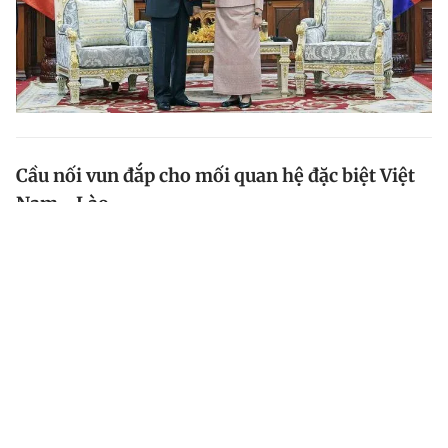
Cầu nối vun đắp cho mối quan hệ đặc biệt Việt
Nam - Lào
Chủ tịch nước Tô Lâm nhấn mạnh tầm quan trọng của
việc duy trì và phát huy văn hóa và ngôn ngữ Việt
Nam cho thế hệ trẻ kiều bào, coi đây là sợi dây gắn
kết lớp trẻ với quê hương, cội nguồn.