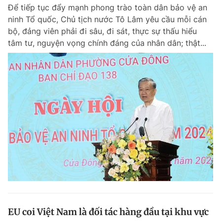
Để tiếp tục đẩy mạnh phong trào toàn dân bảo vệ an
ninh Tổ quốc, Chủ tịch nước Tô Lâm yêu cầu mỗi cán
bộ, đảng viên phải đi sâu, đi sát, thực sự thấu hiểu
Đọc Thanh Niên trên điện thoại
tâm tư, nguyện vọng chính đáng của nhân dân; thật...
Theo dõi báo trên
Hotline
Liên hệ quảng cáo
0906 645 777
0908 780 404
Đặt báo
Quảng cáo
RSS
Tòa soạn
Chính sách bảo m
Tổng biên tập: Nguyễn Ngọc Toàn
Phó tổng biên tập thường trực: Hải Thành
Phó tổng biên tập: Lâm Hiếu Dũng
Phó tổng biên tập: Trần Việt Hưng
EU coi Việt Nam là đối tác hàng đầu tại khu vực
Tổng thư ký tòa soạn: Đức Trung