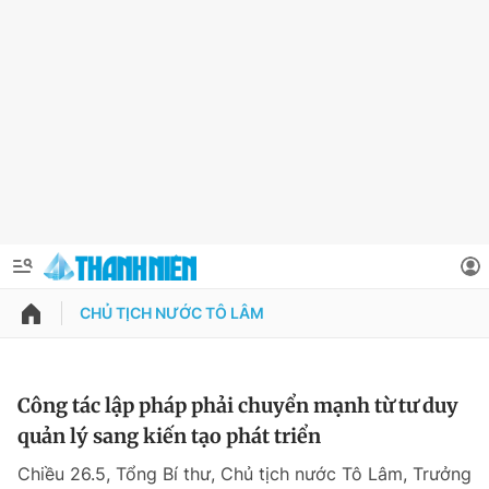
CHỦ TỊCH NƯỚC TÔ LÂM
QUẢNG CÁO
ĐẶT BÁO
Thông tin tài khoản
Công tác lập pháp phải chuyển mạnh từ tư duy
quản lý sang kiến tạo phát triển
Đổi mật khẩu
Chuyên mục
Chiều 26.5, Tổng Bí thư, Chủ tịch nước Tô Lâm, Trưởng
Tin đã lưu