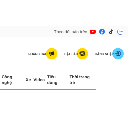
Theo dõi báo trên
QUẢNG CÁO
ĐẶT BÁO
ĐĂNG NHẬP
Công
Tiêu
Thời trang
Xe
Video
nghệ
dùng
trẻ