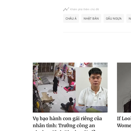
Khám phá thêm chủ đề
CHÂU Á
NHẬT BẢN
GẤU NGỰA
N