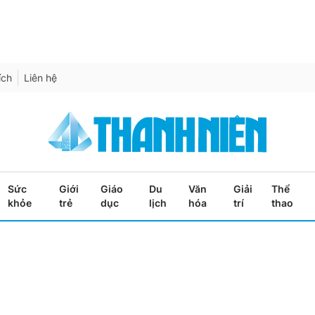
ích
Liên hệ
Sức
Giới
Giáo
Du
Văn
Giải
Thể
khỏe
trẻ
dục
lịch
hóa
trí
thao