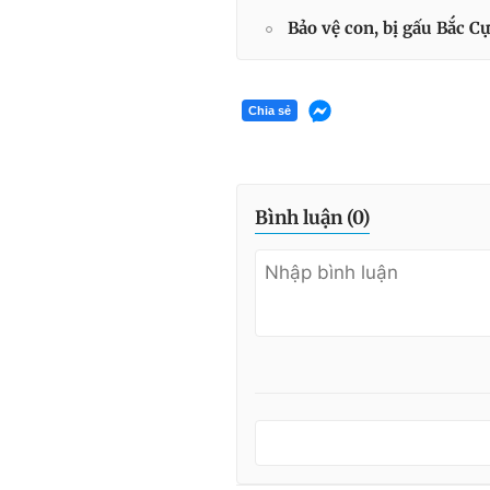
Bảo vệ con, bị gấu Bắc Cự
Chia sẻ
Bình luận (
0
)