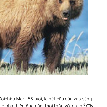
ichiro Mori, 56 tuổi, la hét cầu cứu vào sáng
 họ phát hiện ông nằm thoi thóp với cơ thể đầy