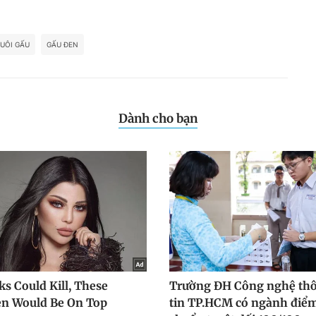
UÔI GẤU
GẤU ĐEN