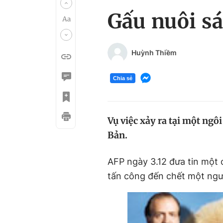
Gấu nuôi sá
Huỳnh Thiềm
Chia sẻ
Vụ việc xảy ra tại một ngô
Bản.
AFP ngày 3.12 đưa tin một
tấn công đến chết một ngư