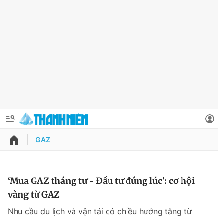
GAZ
QUẢNG CÁO
ĐẶT BÁO
Thông tin tài khoản
‘Mua GAZ tháng tư - Đầu tư đúng lúc’: cơ hội
vàng từ GAZ
Đổi mật khẩu
Chuyên mục
Nhu cầu du lịch và vận tải có chiều hướng tăng từ
Tin đã lưu