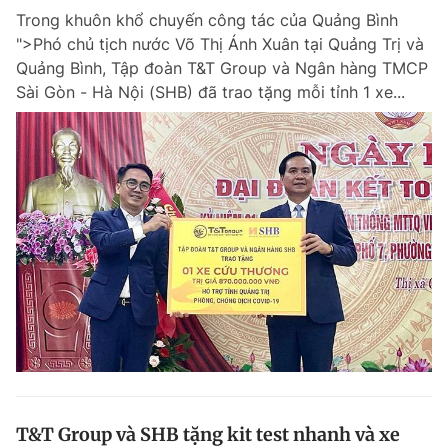
Trong khuôn khổ chuyến công tác của Quảng Bình
Giấy phép xuất bản số 110/GP - BTTTT cấp ngày 24.3.2020
© 2003-2026 Bản quyền thuộc về Báo Thanh Niên. Cấm sao chép
">Phó chủ tịch nước Võ Thị Ánh Xuân tại Quảng Trị và
dưới mọi hình thức nếu không có sự chấp thuận bằng văn bản.
Quảng Bình, Tập đoàn T&T Group và Ngân hàng TMCP
Phát triển bởi ePi Technologies, JSC.
Sài Gòn - Hà Nội (SHB) đã trao tặng mỗi tỉnh 1 xe...
T&T Group và SHB tặng kit test nhanh và xe