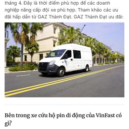
tháng 4. Đây là thời điểm phù hợp để các doanh
Chuyên mục khác
nghiệp nâng cấp đội xe phù hợp. Tham khảo các ưu
Tin đã xem
đãi hấp dẫn từ GAZ Thành Đạt. GAZ Thành Đạt ưu đãi:
Chào ngày mới
Tin 24h
Đăng xuất
Tin thị trường
Tin 360
Video
Magazine
Sản phẩm khác
Tiện ích
Bạn cần biết
Thông tin tòa soạn
Liên hệ quảng cáo
Bên trong xe cứu hộ pin di động của VinFast có
gì?