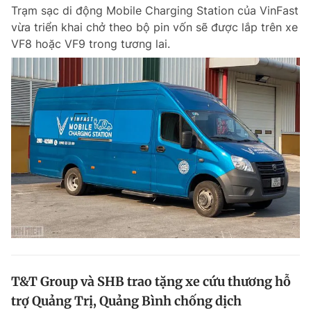
Trạm sạc di động Mobile Charging Station của VinFast
vừa triển khai chở theo bộ pin vốn sẽ được lắp trên xe
VF8 hoặc VF9 trong tương lai.
Đọc Thanh Niên trên điện thoại
Theo dõi báo trên
Hotline
Liên hệ quảng cáo
0906 645 777
0908 780 404
Đặt báo
Quảng cáo
RSS
Tòa soạn
Chính sách bảo m
Tổng biên tập: Nguyễn Ngọc Toàn
Phó tổng biên tập thường trực: Hải Thành
Phó tổng biên tập: Lâm Hiếu Dũng
T&T Group và SHB trao tặng xe cứu thương hỗ
Phó tổng biên tập: Trần Việt Hưng
trợ Quảng Trị, Quảng Bình chống dịch
Tổng thư ký tòa soạn: Đức Trung