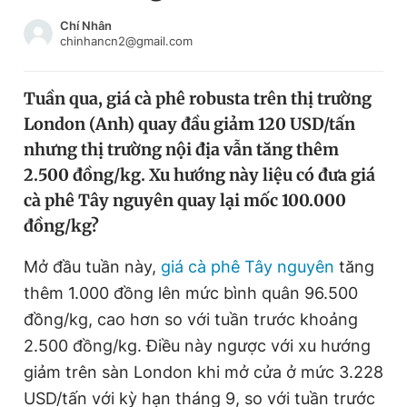
Chuyên mục khác
Chí Nhân
Tin đã xem
chinhancn2@gmail.com
Chào ngày mới
Tin 24h
Đăng xuất
Tuần qua, giá cà phê robusta trên thị trường
Tin thị trường
Tin 360
London (Anh) quay đầu giảm 120 USD/tấn
nhưng thị trường nội địa vẫn tăng thêm
Video
Magazine
2.500 đồng/kg. Xu hướng này liệu có đưa giá
cà phê Tây nguyên quay lại mốc 100.000
đồng/kg?
Sản phẩm khác
Mở đầu tuần này,
giá cà phê Tây nguyên
tăng
Tiện ích
Bạn cần biết
thêm 1.000 đồng lên mức bình quân 96.500
đồng/kg, cao hơn so với tuần trước khoảng
Thông tin tòa soạn
Liên hệ quảng cáo
2.500 đồng/kg. Điều này ngược với xu hướng
giảm trên sàn London khi mở cửa ở mức 3.228
USD/tấn với kỳ hạn tháng 9, so với tuần trước