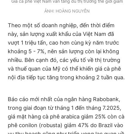
Giá cà phê Việt Nam vẫn tăng dù thị trường thế giới giảm
Giấy phép xuất bản số 110/GP - BTTTT cấp ngày 24.3.2020
ẢNH: HOÀNG NGUYỄN
© 2003-2026 Bản quyền thuộc về Báo Thanh Niên. Cấm sao
chép dưới mọi hình thức nếu không có sự chấp thuận bằng văn
bản. Phát triển bởi ePi Technologies, JSC.
Theo một số doanh nghiệp, đến thời điểm
này, sản lượng xuất khẩu của Việt Nam đã
vượt 1 triệu tấn, cao hơn cùng kỳ năm trước
khoảng 5 - 7%, nên sản lượng còn lại không
nhiều. Bên cạnh đó, các yếu tố về thị trường
và thuế quan của Mỹ có thể khiến giá cà phê
nội địa tiếp tục tăng trong khoảng 2 tuần qua.
Báo cáo mới nhất của ngân hàng Rabobank,
trong giai đoạn từ tháng 1 đến tháng 7.2025,
giá mặt hàng cà phê arabica giảm 25% còn cà
phê conilon (robusta) giảm 47% do Brazil vào
vụ thu hoạch cũng như triển vọng lạc quan về