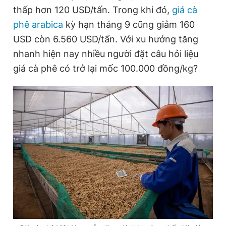
thấp hơn 120 USD/tấn. Trong khi đó,
giá cà
phê arabica
kỳ hạn tháng 9 cũng giảm 160
Đọc Thanh Niên trên điện thoại
USD còn 6.560 USD/tấn. Với xu hướng tăng
nhanh hiện nay nhiều người đặt câu hỏi liệu
giá cà phê có trở lại mốc 100.000 đồng/kg?
Theo dõi báo trên
Hotline
Liên hệ quảng cáo
0906 645 777
0908 780 404
Đặt báo
Quảng cáo
RSS
Tòa soạn
Chính sách bảo
Tổng biên tập: Nguyễn Ngọc Toàn
Phó tổng biên tập thường trực: Hải Thành
Phó tổng biên tập: Lâm Hiếu Dũng
Phó tổng biên tập: Trần Việt Hưng
Tổng thư ký tòa soạn: Đức Trung