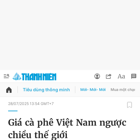
Tiêu dùng thông minh
Mới- Mới- Mới
Mua một chạm
QUẢNG CÁO
ĐẶT BÁO
28/07/2025 13:54 GMT+7
Thông tin tài khoản
Giá cà phê Việt Nam ngược
Đổi mật khẩu
Chuyên mục
chiều thế giới
Tin đã lưu