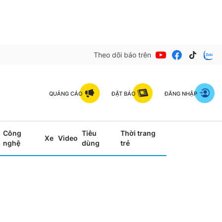
Theo dõi báo trên
QUẢNG CÁO
ĐẶT BÁO
ĐĂNG NHẬP
Công
Tiêu
Thời trang
Xe
Video
nghệ
dùng
trẻ