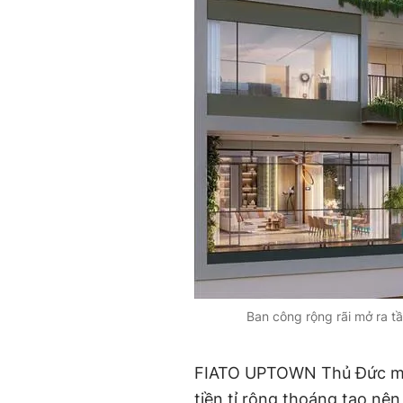
Ban công rộng rãi mở ra tầ
FIATO UPTOWN Thủ Đức ma
tiền tỉ rộng thoáng tạo nê