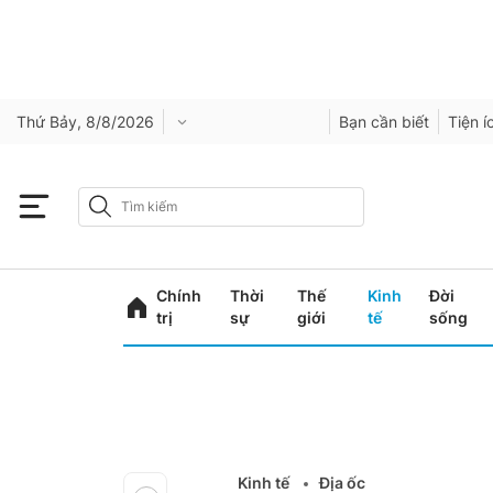
Thứ Bảy, 8/8/2026
Bạn cần biết
Tiện í
Chính
Thời
Thế
Kinh
Đời
trị
sự
giới
tế
sống
Kinh tế
Địa ốc