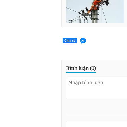
Chia sẻ
Bình luận (
0
)