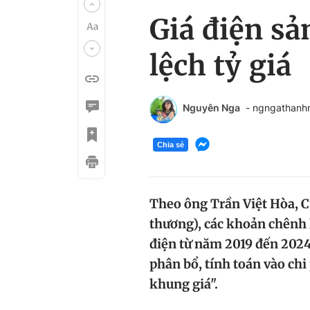
Giá điện sả
lệch tỷ giá
Nguyên Nga
- ngngathanh
Chia sẻ
Theo ông Trần Việt Hòa, Cụ
thương), các khoản chênh 
điện từ năm 2019 đến 2024
phân bổ, tính toán vào chi
khung giá".