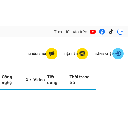
Theo dõi báo trên
QUẢNG CÁO
ĐẶT BÁO
ĐĂNG NHẬP
Công
Tiêu
Thời trang
Xe
Video
nghệ
dùng
trẻ