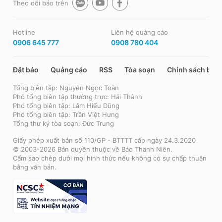
Theo dõi báo trên
Hotline
Liên hệ quảng cáo
0906 645 777
0908 780 404
Đặt báo
Quảng cáo
RSS
Tòa soạn
Chính sách bảo
Tổng biên tập: Nguyễn Ngọc Toàn
Phó tổng biên tập thường trực: Hải Thành
Phó tổng biên tập: Lâm Hiếu Dũng
Phó tổng biên tập: Trần Việt Hưng
Tổng thư ký tòa soạn: Đức Trung
Giấy phép xuất bản số 110/GP - BTTTT cấp ngày 24.3.2020
© 2003-2026 Bản quyền thuộc về Báo Thanh Niên.
Cấm sao chép dưới mọi hình thức nếu không có sự chấp thuận
bằng văn bản.