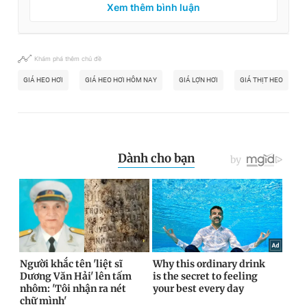
Xem thêm bình luận
Khám phá thêm chủ đề
GIÁ HEO HƠI
GIÁ HEO HƠI HÔM NAY
GIÁ LỢN HƠI
GIÁ THỊT HEO