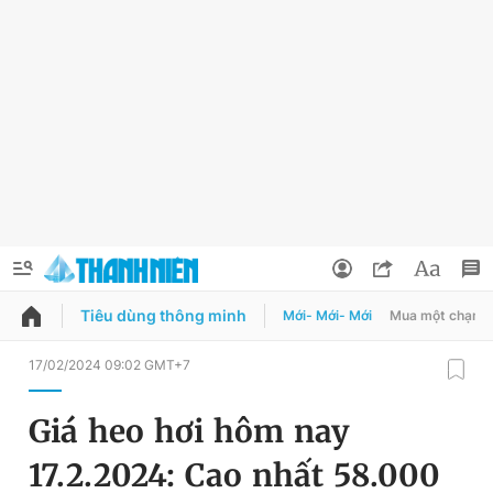
Tiêu dùng thông minh
Mới- Mới- Mới
Mua một chạm
QUẢNG CÁO
ĐẶT BÁO
17/02/2024 09:02 GMT+7
Thông tin tài khoản
Giá heo hơi hôm nay
Đổi mật khẩu
Chuyên mục
17.2.2024: Cao nhất 58.000
Tin đã lưu