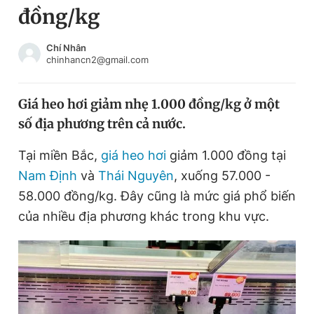
đồng/kg
Chuyên mục khác
Tin đã xem
Chào ngày mới
Tin 24h
Chí Nhân
chinhancn2@gmail.com
Đăng xuất
Tin thị trường
Tin 360
Giá heo hơi giảm nhẹ 1.000 đồng/kg ở một
số địa phương trên cả nước.
Video
Magazine
Tại miền Bắc,
giá heo hơi
giảm 1.000 đồng tại
Nam Định
và
Thái Nguyên
, xuống 57.000 -
Sản phẩm khác
58.000 đồng/kg. Đây cũng là mức giá phổ biến
Tiện ích
Bạn cần biết
của nhiều địa phương khác trong khu vực.
Thông tin tòa soạn
Liên hệ quảng cáo