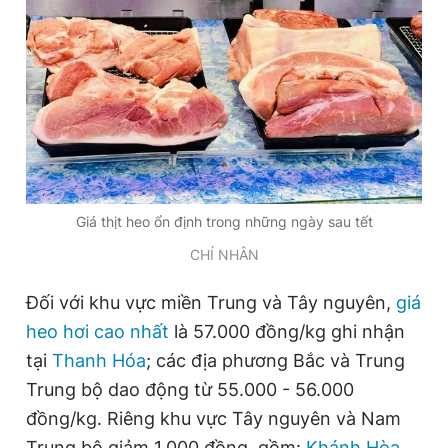
Đọc Thanh Niên trên điện thoại
Theo dõi báo trên
Giá thịt heo ổn định trong những ngày sau tết
Hotline
Liên hệ quảng cáo
CHÍ NHÂN
0906 645 777
0908 780 404
Đối với khu vực miền Trung và Tây nguyên,
giá
Đặt báo
Quảng cáo
RSS
Tòa soạn
Chính sách bảo
heo hơi cao nhất
là 57.000 đồng/kg ghi nhận
tại
Thanh Hóa
; các địa phương Bắc và Trung
Tổng biên tập: Nguyễn Ngọc Toàn
Phó tổng biên tập thường trực: Hải Thành
Trung bộ dao động từ 55.000 - 56.000
Phó tổng biên tập: Lâm Hiếu Dũng
Phó tổng biên tập: Trần Việt Hưng
đồng/kg. Riêng khu vực Tây nguyên và Nam
Tổng thư ký tòa soạn: Đức Trung
Trung bộ giảm 1.000 đồng, gồm:
Khánh Hòa
,