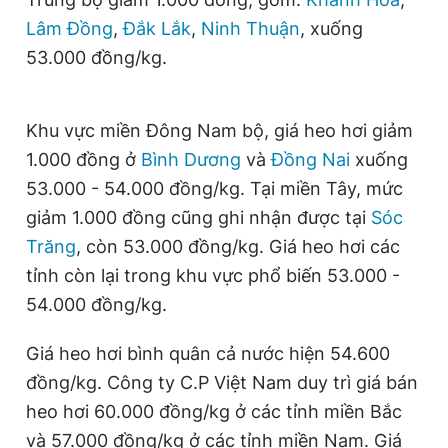
Giấy phép xuất bản số 110/GP - BTTTT cấp ngày 24.3.2020
Lâm Đồng
,
Đắk Lắk
,
Ninh Thuận
, xuống
© 2003-2026 Bản quyền thuộc về Báo Thanh Niên. Cấm sao
chép dưới mọi hình thức nếu không có sự chấp thuận bằng văn
53.000 đồng/kg.
bản. Phát triển bởi ePi Technologies, JSC.
Khu vực miền Đông Nam bộ, giá heo hơi giảm
1.000 đồng ở
Bình Dương
và
Đồng Nai
xuống
53.000 - 54.000 đồng/kg. Tại miền Tây, mức
giảm 1.000 đồng cũng ghi nhận được tại
Sóc
Trăng
, còn 53.000 đồng/kg. Giá heo hơi các
tỉnh còn lại trong khu vực phổ biến 53.000 -
54.000 đồng/kg.
Giá heo hơi bình quân cả nước hiện 54.600
đồng/kg. Công ty C.P Việt Nam duy trì giá bán
heo hơi 60.000 đồng/kg ở các tỉnh miền Bắc
và 57.000 đồng/kg ở các tỉnh miền Nam. Giá