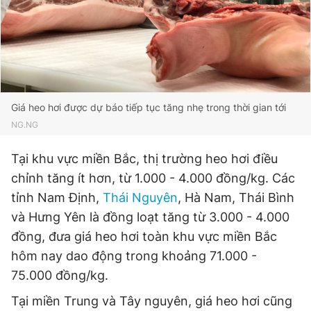
Giấy phép xuất bản số 110/GP - BTTTT cấp ngày 24.3.2020
© 2003-2026 Bản quyền thuộc về Báo Thanh Niên. Cấm sao
chép dưới mọi hình thức nếu không có sự chấp thuận bằng văn
bản. Phát triển bởi ePi Technologies, JSC.
Giá heo hơi được dự báo tiếp tục tăng nhẹ trong thời gian tới
NG.NG
Tại khu vực miền Bắc, thị trường heo hơi điều
chỉnh tăng ít hơn, từ 1.000 - 4.000 đồng/kg. Các
tỉnh Nam Định,
Thái Nguyên
, Hà Nam, Thái Bình
và Hưng Yên là đồng loạt tăng từ 3.000 - 4.000
đồng, đưa giá heo hơi toàn khu vực miền Bắc
hôm nay dao động trong khoảng 71.000 -
75.000 đồng/kg.
Tại miền Trung và Tây nguyên, giá heo hơi cũng