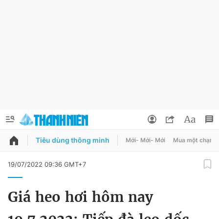
Tiêu dùng thông minh
Mới- Mới- Mới
Mua một chạm
QUẢNG CÁO
ĐẶT BÁO
19/07/2022 09:36 GMT+7
Thông tin tài khoản
Giá heo hơi hôm nay
Đổi mật khẩu
Chuyên mục
Tin đã lưu