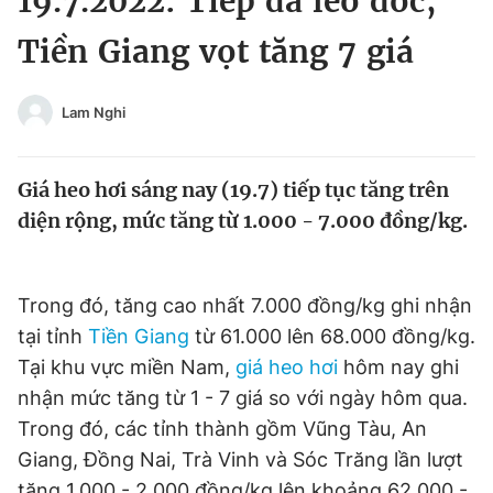
19.7.2022: Tiếp đà leo dốc,
Chuyên mục khác
Tiền Giang vọt tăng 7 giá
Tin đã xem
Chào ngày mới
Tin 24h
Đăng xuất
Lam Nghi
Tin thị trường
Tin 360
Giá heo hơi sáng nay (19.7) tiếp tục tăng trên
Video
Magazine
diện rộng, mức tăng từ 1.000 - 7.000 đồng/kg.
Sản phẩm khác
Trong đó, tăng cao nhất 7.000 đồng/kg ghi nhận
Tiện ích
tại tỉnh
Tiền Giang
từ 61.000 lên 68.000 đồng/kg.
Bạn cần biết
Tại khu vực miền Nam,
giá heo hơi
hôm nay ghi
nhận mức tăng từ 1 - 7 giá so với ngày hôm qua.
Thông tin tòa soạn
Liên hệ quảng cáo
Trong đó, các tỉnh thành gồm Vũng Tàu, An
Giang, Đồng Nai, Trà Vinh và Sóc Trăng lần lượt
tăng 1.000 - 2.000 đồng/kg lên khoảng 62.000 -