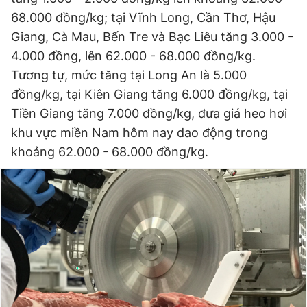
68.000 đồng/kg; tại Vĩnh Long, Cần Thơ, Hậu
Giang, Cà Mau, Bến Tre và Bạc Liêu tăng 3.000 -
Đọc Thanh Niên trên điện thoại
4.000 đồng, lên 62.000 - 68.000 đồng/kg.
Tương tự, mức tăng tại Long An là 5.000
đồng/kg, tại Kiên Giang tăng 6.000 đồng/kg, tại
Tiền Giang tăng 7.000 đồng/kg, đưa giá heo hơi
Theo dõi báo trên
khu vực miền Nam hôm nay dao động trong
khoảng 62.000 - 68.000 đồng/kg.
Hotline
Liên hệ quảng cáo
0906 645 777
0908 780 404
Đặt báo
Quảng cáo
RSS
Tòa soạn
Chính sách bảo
Tổng biên tập: Nguyễn Ngọc Toàn
Phó tổng biên tập thường trực: Hải Thành
Phó tổng biên tập: Lâm Hiếu Dũng
Phó tổng biên tập: Trần Việt Hưng
Tổng thư ký tòa soạn: Đức Trung