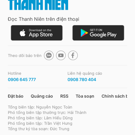
Đọc Thanh Niên trên điện thoại
Theo dõi báo trên
Hotline
Liên hệ quảng cáo
0906 645 777
0908 780 404
Đặt báo
Quảng cáo
RSS
Tòa soạn
Chính sách bảo
Tổng biên tập: Nguyễn Ngọc Toàn
Phó tổng biên tập thường trực: Hải Thành
Phó tổng biên tập: Lâm Hiếu Dũng
Phó tổng biên tập: Trần Việt Hưng
Tổng thư ký tòa soạn: Đức Trung