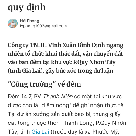
quy định
Chuyên mục khác
Tin đã xem
Chào ngày mới
Tin 24h
Hải Phong
lvphong1993@gmail.com
Đăng xuất
Tin thị trường
Tin 360
Công ty TNHH Vĩnh Xuân Bình Định ngang
nhiên tổ chức khai thác đất, vận chuyển đất
Video
Magazine
vào ban đêm tại khu vực P.Quy Nhơn Tây
(tỉnh Gia Lai), gây bức xúc trong dư luận.
Sản phẩm khác
"Công trường" về đêm
Tiện ích
Bạn cần biết
Đêm 14.7, PV
Thanh Niên
có mặt tại khu vực
được cho là "điểm nóng" để ghi nhận thực tế.
Thông tin tòa soạn
Liên hệ quảng cáo
Tại dự án xưởng sản xuất bao bì, thùng giấy
cát tông thuộc thôn Thanh Long, P.Quy Nhơn
Tây, tỉnh
Gia Lai
(trước đây là xã Phước Mỹ,