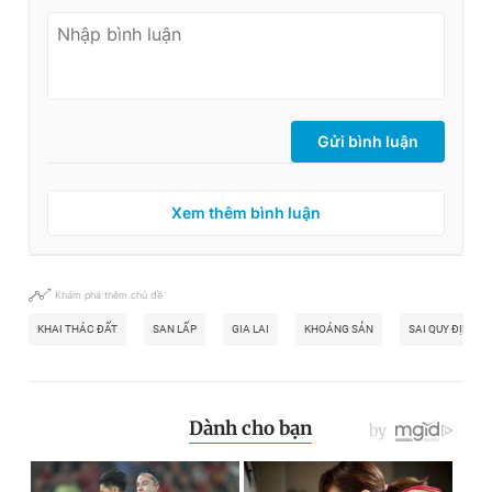
Gửi bình luận
Xem thêm bình luận
Khám phá thêm chủ đề
KHAI THÁC ĐẤT
SAN LẤP
GIA LAI
KHOÁNG SẢN
SAI QUY ĐỊNH