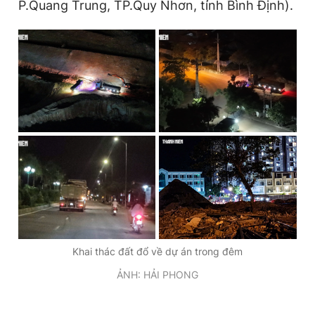
P.Quang Trung, TP.Quy Nhơn, tỉnh Bình Định).
Khai thác đất đổ về dự án trong đêm
ẢNH: HẢI PHONG