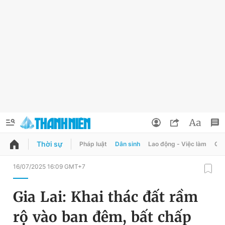
Thời sự
Pháp luật
Dân sinh
Lao động - Việc làm
Quy
QUẢNG CÁO
ĐẶT BÁO
16/07/2025 16:09 GMT+7
Thông tin tài khoản
Gia Lai: Khai thác đất rầm
Đổi mật khẩu
Chuyên mục
rộ vào ban đêm, bất chấp
Tin đã lưu