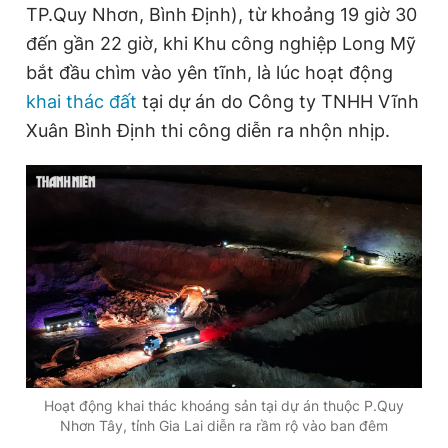
TP.Quy Nhơn, Bình Định), từ khoảng 19 giờ 30
đến gần 22 giờ, khi Khu công nghiệp Long Mỹ
Đọc Thanh Niên trên điện thoại
bắt đầu chìm vào yên tĩnh, là lúc hoạt động
khai thác đất
tại dự án do Công ty TNHH Vĩnh
Xuân Bình Định thi công diễn ra nhộn nhịp.
Theo dõi báo trên
Hotline
Liên hệ quảng cáo
0906 645 777
0908 780 404
Đặt báo
Quảng cáo
RSS
Tòa soạn
Chính sách bảo
Tổng biên tập: Nguyễn Ngọc Toàn
Phó tổng biên tập thường trực: Hải Thành
Phó tổng biên tập: Lâm Hiếu Dũng
Hoạt động khai thác khoáng sản tại dự án thuộc P.Quy
Phó tổng biên tập: Trần Việt Hưng
Nhơn Tây, tỉnh Gia Lai diễn ra rầm rộ vào ban đêm
Tổng thư ký tòa soạn: Đức Trung