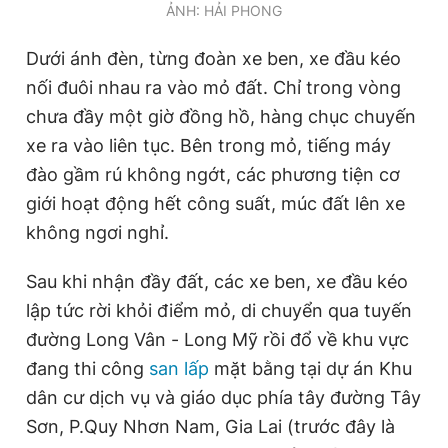
ẢNH: HẢI PHONG
Giấy phép xuất bản số 110/GP - BTTTT cấp ngày 24.3.2020
© 2003-2026 Bản quyền thuộc về Báo Thanh Niên. Cấm sao
chép dưới mọi hình thức nếu không có sự chấp thuận bằng văn
Dưới ánh đèn, từng đoàn xe ben, xe đầu kéo
bản. Phát triển bởi ePi Technologies, JSC.
nối đuôi nhau ra vào mỏ đất. Chỉ trong vòng
chưa đầy một giờ đồng hồ, hàng chục chuyến
xe ra vào liên tục. Bên trong mỏ, tiếng máy
đào gầm rú không ngớt, các phương tiện cơ
giới hoạt động hết công suất, múc đất lên xe
không ngơi nghỉ.
Sau khi nhận đầy đất, các xe ben, xe đầu kéo
lập tức rời khỏi điểm mỏ, di chuyển qua tuyến
đường Long Vân - Long Mỹ rồi đổ về khu vực
đang thi công
san lấp
mặt bằng tại dự án Khu
dân cư dịch vụ và giáo dục phía tây đường Tây
Sơn, P.Quy Nhơn Nam, Gia Lai (trước đây là