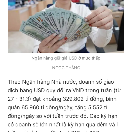
Đọc Thanh Niên trên điện thoại
Theo dõi báo trên
Ngân hàng giữ giá USD ở mức thấp
NGỌC THẮNG
Hotline
Liên hệ quảng cáo
0906 645 777
0908 780 404
Theo Ngân hàng Nhà nước, doanh số giao
dịch bằng USD quy đổi ra VND trong tuần (từ
Đặt báo
Quảng cáo
RSS
Tòa soạn
Chính sách bảo
27 - 31.3) đạt khoảng 329.802 tỉ đồng, bình
Tổng biên tập: Nguyễn Ngọc Toàn
quân 65.960 tỉ đồng/ngày, tăng 5.552 tỉ
Phó tổng biên tập thường trực: Hải Thành
đồng/ngày so với tuần trước đó. Các kỳ hạn
Phó tổng biên tập: Lâm Hiếu Dũng
Phó tổng biên tập: Trần Việt Hưng
có doanh số lớn nhất là kỳ hạn qua đêm và 1
Tổng thư ký tòa soạn: Đức Trung