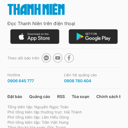
Đọc Thanh Niên trên điện thoại
Theo dõi báo trên
Hotline
Liên hệ quảng cáo
0906 645 777
0908 780 404
Đặt báo
Quảng cáo
RSS
Tòa soạn
Chính sách bảo
Tổng biên tập: Nguyễn Ngọc Toàn
Phó tổng biên tập thường trực: Hải Thành
Phó tổng biên tập: Lâm Hiếu Dũng
Phó tổng biên tập: Trần Việt Hưng
Tổng thư ký tòa soạn: Đức Trung