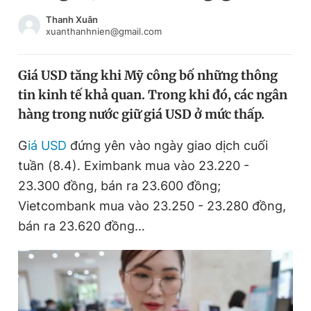
Chuyên mục khác
Thanh Xuân
Tin đã xem
xuanthanhnien@gmail.com
Chào ngày mới
Tin 24h
Đăng xuất
Giá USD tăng khi Mỹ công bố những thông
Tin thị trường
Tin 360
tin kinh tế khả quan. Trong khi đó, các ngân
hàng trong nước giữ giá USD ở mức thấp.
Video
Magazine
G
iá USD
đứng yên vào ngày giao dịch cuối
tuần (8.4). Eximbank mua vào 23.220 -
Sản phẩm khác
23.300 đồng, bán ra 23.600 đồng;
Vietcombank mua vào 23.250 - 23.280 đồng,
Tiện ích
Bạn cần biết
bán ra 23.620 đồng…
Thông tin tòa soạn
Liên hệ quảng cáo