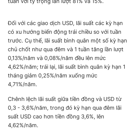
tuần với tỷ trọng lần lượt 81% và 15%.
Giấy phép xuất bản số 110/GP - BTTTT cấp ngày 24.3.2020
© 2003-2026 Bản quyền thuộc về Báo Thanh Niên. Cấm sao
chép dưới mọi hình thức nếu không có sự chấp thuận bằng văn
bản. Phát triển bởi ePi Technologies, JSC.
Đối với các giao dịch USD, lãi suất các kỳ hạn
có xu hướng biến động trái chiều so với tuần
trước. Cụ thể, lãi suất bình quân một số kỳ hạn
chủ chốt như qua đêm và 1 tuần tăng lần lượt
0,13%/năm và 0,08%/năm đều lên mức
4,62%/năm; trái lại, lãi suất bình quân kỳ hạn 1
tháng giảm 0,25%/năm xuống mức
4,71%/năm.
Chênh lệch lãi suất giữa tiền đồng và USD từ
0,3 - 3,6%/năm, trong đó kỳ hạn qua đêm lãi
suất USD cao hơn tiền đồng 3,6%, lên
4,62%/năm.