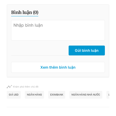
Bình luận (
0
)
Gửi bình luận
Xem thêm bình luận
Khám phá thêm chủ đề
GIÁ USD
NGÂN HÀNG
EXIMBANK
NGÂN HÀNG NHÀ NƯỚC
LÃI S