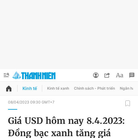
Kinh tế
Kinh tế xanh
Chính sách - Phát triển
Ngân hàn
QUẢNG CÁO
ĐẶT BÁO
08/04/2023 09:30 GMT+7
Thông tin tài khoản
Giá USD hôm nay 8.4.2023:
Đổi mật khẩu
Chuyên mục
Đồng bạc xanh tăng giá
Tin đã lưu