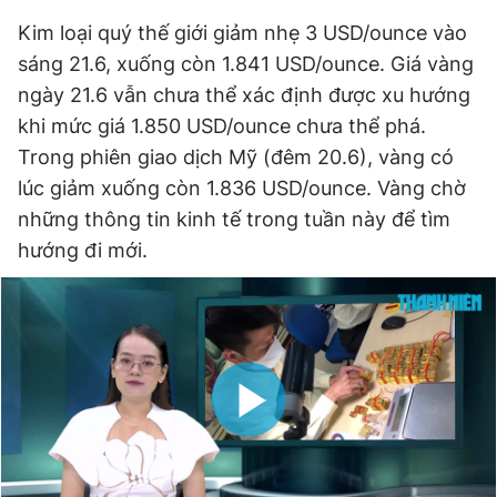
Giấy phép xuất bản số 110/GP - BTTTT cấp ngày 24.3.2020
Kim loại quý thế giới giảm nhẹ 3 USD/ounce vào
© 2003-2026 Bản quyền thuộc về Báo Thanh Niên. Cấm sao
sáng 21.6, xuống còn 1.841 USD/ounce. Giá vàng
chép dưới mọi hình thức nếu không có sự chấp thuận bằng văn
bản. Phát triển bởi ePi Technologies, JSC.
ngày 21.6 vẫn chưa thể xác định được xu hướng
khi mức giá 1.850 USD/ounce chưa thể phá.
Trong phiên giao dịch Mỹ (đêm 20.6), vàng có
lúc giảm xuống còn 1.836 USD/ounce. Vàng chờ
những thông tin kinh tế trong tuần này để tìm
hướng đi mới.