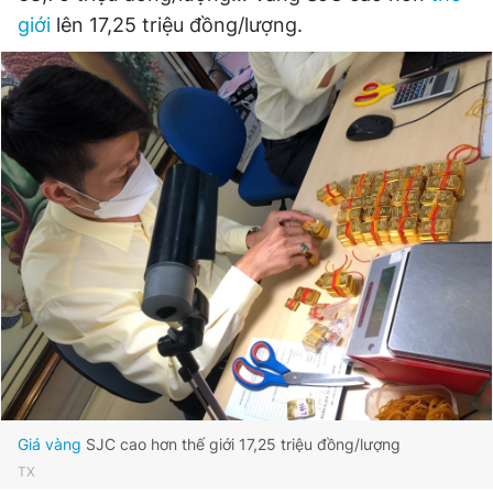
giới
lên 17,25 triệu đồng/lượng.
Đọc Thanh Niên trên điện thoại
Theo dõi báo trên
Hotline
Liên hệ quảng cáo
0906 645 777
0908 780 404
Đặt báo
Quảng cáo
RSS
Tòa soạn
Chính sách bảo
Tổng biên tập: Nguyễn Ngọc Toàn
Phó tổng biên tập thường trực: Hải Thành
Phó tổng biên tập: Lâm Hiếu Dũng
Giá vàng
SJC cao hơn thế giới 17,25 triệu đồng/lượng
Phó tổng biên tập: Trần Việt Hưng
TX
Tổng thư ký tòa soạn: Đức Trung