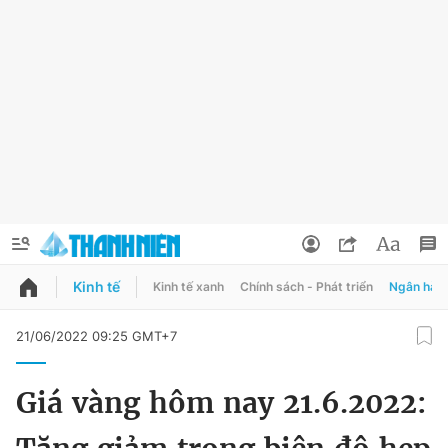
Kinh tế
Kinh tế xanh
Chính sách - Phát triển
Ngân hàn
QUẢNG CÁO
ĐẶT BÁO
21/06/2022 09:25 GMT+7
Thông tin tài khoản
Giá vàng hôm nay 21.6.2022:
Đổi mật khẩu
Chuyên mục
Tin đã lưu