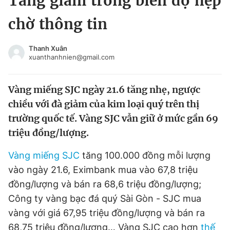
Tăng giảm trong biên độ hẹp
Chuyên mục khác
chờ thông tin
Tin đã xem
Chào ngày mới
Tin 24h
Thanh Xuân
Đăng xuất
xuanthanhnien@gmail.com
Tin thị trường
Tin 360
Vàng miếng SJC ngày 21.6 tăng nhẹ, ngược
Video
Magazine
chiều với đà giảm của kim loại quý trên thị
trường quốc tế. Vàng SJC vẫn giữ ở mức gần 69
triệu đồng/lượng.
Sản phẩm khác
Vàng miếng SJC
tăng 100.000 đồng mỗi lượng
Tiện ích
Bạn cần biết
vào ngày 21.6, Eximbank mua vào 67,8 triệu
đồng/lượng và bán ra 68,6 triệu đồng/lượng;
Thông tin tòa soạn
Liên hệ quảng cáo
Công ty vàng bạc đá quý Sài Gòn - SJC mua
vàng với giá 67,95 triệu đồng/lượng và bán ra
68,75 triệu đồng/lượng… Vàng SJC cao hơn
thế