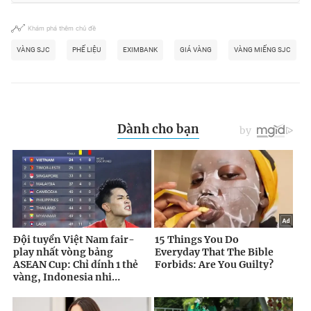
Khám phá thêm chủ đề
VÀNG SJC
PHẾ LIỆU
EXIMBANK
GIÁ VÀNG
VÀNG MIẾNG SJC