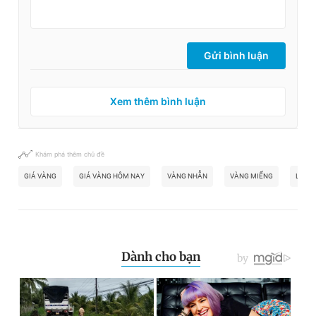
Gửi bình luận
Xem thêm bình luận
Khám phá thêm chủ đề
GIÁ VÀNG
GIÁ VÀNG HÔM NAY
VÀNG NHẪN
VÀNG MIẾNG
LÃI S