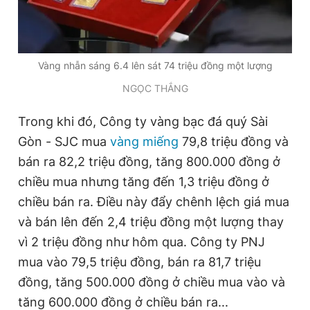
Giấy phép xuất bản số 110/GP - BTTTT cấp ngày 24.3.2020
© 2003-2026 Bản quyền thuộc về Báo Thanh Niên. Cấm sao
chép dưới mọi hình thức nếu không có sự chấp thuận bằng văn
bản. Phát triển bởi ePi Technologies, JSC.
Vàng nhẫn sáng 6.4 lên sát 74 triệu đồng một lượng
NGỌC THẮNG
Trong khi đó, Công ty vàng bạc đá quý Sài
Gòn - SJC mua
vàng miếng
79,8 triệu đồng và
bán ra 82,2 triệu đồng, tăng 800.000 đồng ở
chiều mua nhưng tăng đến 1,3 triệu đồng ở
chiều bán ra. Điều này đẩy chênh lệch giá mua
và bán lên đến 2,4 triệu đồng một lượng thay
vì 2 triệu đồng như hôm qua. Công ty PNJ
mua vào 79,5 triệu đồng, bán ra 81,7 triệu
đồng, tăng 500.000 đồng ở chiều mua vào và
tăng 600.000 đồng ở chiều bán ra...