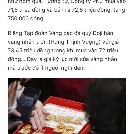
như hôm qua. Tương tự, Công ty PNJ mua vào
71,6 triệu đồng và bán ra 72,8 triệu đồng, tăng
750.000 đồng.
Đọc Thanh Niên trên điện thoại
Riêng Tập đoàn Vàng bạc đá quý Doji bán
vàng nhẫn trơn (Hưng Thịnh Vượng) với giá
73,45 triệu đồng trong khi mua vào 72 triệu
Theo dõi báo trên
đồng... Đây là giá kỷ lục mới của vàng nhẫn
mà trước đó ít người nghĩ đến.
Hotline
Liên hệ quảng cáo
0906 645 777
0908 780 404
Đặt báo
Quảng cáo
RSS
Tòa soạn
Chính sách bảo
Tổng biên tập: Nguyễn Ngọc Toàn
Phó tổng biên tập thường trực: Hải Thành
Phó tổng biên tập: Lâm Hiếu Dũng
Phó tổng biên tập: Trần Việt Hưng
Tổng thư ký tòa soạn: Đức Trung