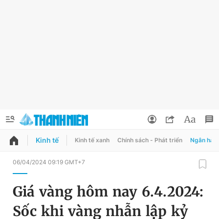
Kinh tế
Kinh tế xanh
Chính sách - Phát triển
Ngân hàn
QUẢNG CÁO
ĐẶT BÁO
06/04/2024 09:19 GMT+7
Thông tin tài khoản
Giá vàng hôm nay 6.4.2024:
Đổi mật khẩu
Chuyên mục
Sốc khi vàng nhẫn lập kỷ
Tin đã lưu