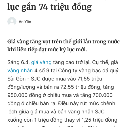
lục gần 74 triệu đồng
Chuyên mục khác
Tin đã xem
Chào ngày mới
Tin 24h
An Yến
Đăng xuất
Tin thị trường
Tin 360
Giá vàng tăng vọt trên thế giới lẫn trong nước
khi liên tiếp đạt mức kỷ lục mới.
Video
Magazine
Sáng 6.4,
giá vàng
tăng cao trở lại. Cụ thể, giá
vàng nhẫn
4 số 9 tại Công ty vàng bạc đá quý
Sản phẩm khác
Sài Gòn - SJC được mua vào 71,55 triệu
Tiện ích
Bạn cần biết
đồng/lượng và bán ra 72,55 triệu đồng, tăng
950.000 đồng ở chiều mua và tăng 700.000
đồng ở chiều bán ra. Điều này rút mức chênh
Thông tin tòa soạn
Liên hệ quảng cáo
lệch giữa giá mua và bán vàng nhẫn SJC
xuống còn 1 triệu đồng thay vì 1,25 triệu đồng