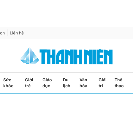
ích
Liên hệ
Sức
Giới
Giáo
Du
Văn
Giải
Thể
khỏe
trẻ
dục
lịch
hóa
trí
thao