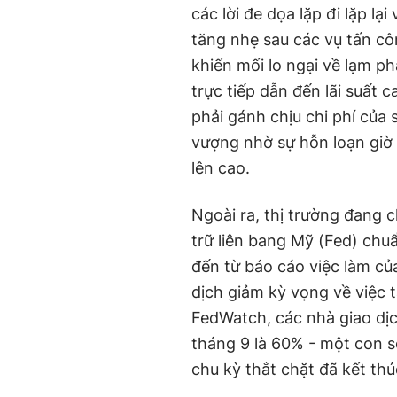
các lời đe dọa lặp đi lặp lạ
tăng nhẹ sau các vụ tấn côn
khiến mối lo ngại về lạm ph
trực tiếp dẫn đến lãi suất c
phải gánh chịu chi phí của 
vượng nhờ sự hỗn loạn giờ đ
lên cao.
Ngoài ra, thị trường đang 
trữ liên bang Mỹ (Fed) chu
đến từ báo cáo việc làm củ
dịch giảm kỳ vọng về việc 
FedWatch, các nhà giao dịc
tháng 9 là 60% - một con s
chu kỳ thắt chặt đã kết thú