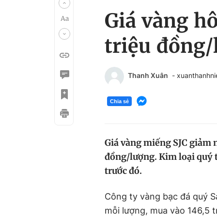
Giá vàng h
triệu đồng
Thanh Xuân
- xuanthanhn
Chia sẻ
Giá vàng miếng SJC giảm ng
đồng/lượng. Kim loại quý 
trước đó.
Công ty vàng bạc đá quý S
mỗi lượng, mua vào 146,5 t