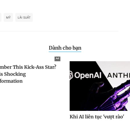
MỸ
LÃI SUẤT