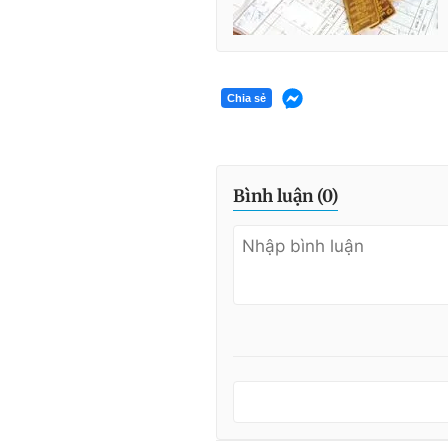
Chia sẻ
Bình luận (
0
)