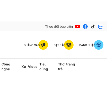
Theo dõi báo trên
QUẢNG CÁO
ĐẶT BÁO
ĐĂNG NHẬP
Công
Tiêu
Thời trang
Xe
Video
nghệ
dùng
trẻ