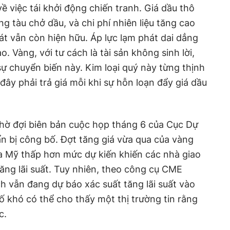
i về việc tái khởi động chiến tranh. Giá dầu thô
g tàu chở dầu, và chi phí nhiên liệu tăng cao
át vẫn còn hiện hữu. Áp lực lạm phát dai dẳng
ao. Vàng, với tư cách là tài sản không sinh lời,
sự chuyển biến này. Kim loại quý này từng thịnh
ây phải trả giá mỗi khi sự hỗn loạn đẩy giá dầu
chờ đợi biên bản cuộc họp tháng 6 của Cục Dự
ẩn bị công bố. Đợt tăng giá vừa qua của vàng
a Mỹ thấp hơn mức dự kiến khiến các nhà giao
tăng lãi suất. Tuy nhiên, theo công cụ CME
h vẫn đang dự báo xác suất tăng lãi suất vào
ố khó có thể cho thấy một thị trường tin rằng
c.