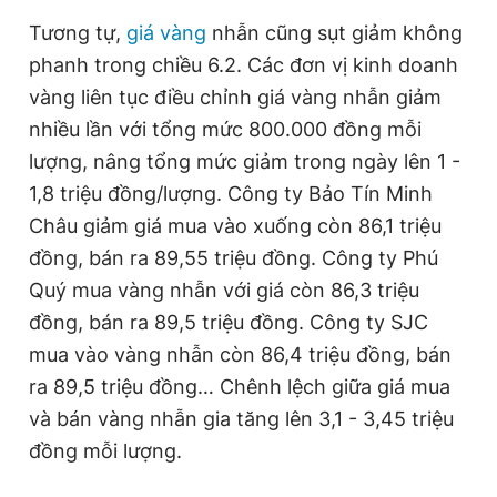
Giấy phép xuất bản số 110/GP - BTTTT cấp ngày 24.3.2020
Tương tự,
giá vàng
nhẫn cũng sụt giảm không
© 2003-2026 Bản quyền thuộc về Báo Thanh Niên. Cấm sao
chép dưới mọi hình thức nếu không có sự chấp thuận bằng văn
phanh trong chiều 6.2. Các đơn vị kinh doanh
bản. Phát triển bởi ePi Technologies, JSC.
vàng liên tục điều chỉnh giá vàng nhẫn giảm
nhiều lần với tổng mức 800.000 đồng mỗi
lượng, nâng tổng mức giảm trong ngày lên 1 -
1,8 triệu đồng/lượng. Công ty Bảo Tín Minh
Châu giảm giá mua vào xuống còn 86,1 triệu
đồng, bán ra 89,55 triệu đồng. Công ty Phú
Quý mua vàng nhẫn với giá còn 86,3 triệu
đồng, bán ra 89,5 triệu đồng. Công ty SJC
mua vào vàng nhẫn còn 86,4 triệu đồng, bán
ra 89,5 triệu đồng… Chênh lệch giữa giá mua
và bán vàng nhẫn gia tăng lên 3,1 - 3,45 triệu
đồng mỗi lượng.