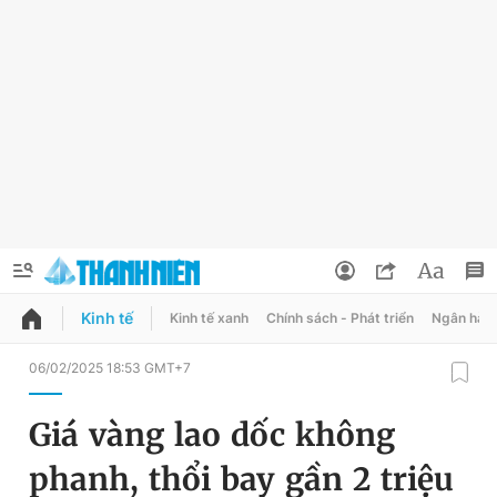
Kinh tế
Kinh tế xanh
Chính sách - Phát triển
Ngân hàn
QUẢNG CÁO
ĐẶT BÁO
06/02/2025 18:53 GMT+7
Thông tin tài khoản
Giá vàng lao dốc không
Đổi mật khẩu
Chuyên mục
phanh, thổi bay gần 2 triệu
Tin đã lưu