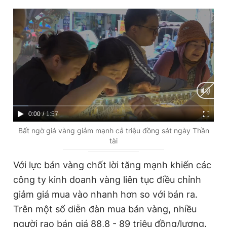
C
0:00
/
D
1:57
u
u
Bất ngờ giá vàng giảm mạnh cả triệu đồng sát ngày Thần
tài
r
r
r
a
Với lực bán vàng chốt lời tăng mạnh khiến các
e
t
công ty kinh doanh vàng liên tục điều chỉnh
n
i
giảm giá mua vào nhanh hơn so với bán ra.
t
o
Trên một số diễn đàn mua bán vàng, nhiều
T
n
người rao bán giá 88,8 - 89 triệu đồng/lượng.