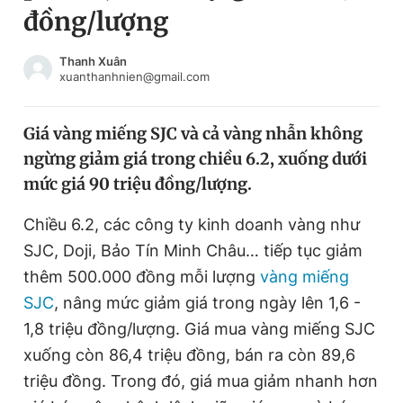
đồng/lượng
Chuyên mục khác
Tin đã xem
Chào ngày mới
Tin 24h
Thanh Xuân
xuanthanhnien@gmail.com
Đăng xuất
Tin thị trường
Tin 360
Giá vàng miếng SJC và cả vàng nhẫn không
ngừng giảm giá trong chiều 6.2, xuống dưới
Video
Magazine
mức giá 90 triệu đồng/lượng.
Chiều 6.2, các công ty kinh doanh vàng như
Sản phẩm khác
SJC, Doji, Bảo Tín Minh Châu… tiếp tục giảm
Tiện ích
Bạn cần biết
thêm 500.000 đồng mỗi lượng
vàng miếng
SJC
, nâng mức giảm giá trong ngày lên 1,6 -
1,8 triệu đồng/lượng. Giá mua vàng miếng SJC
Thông tin tòa soạn
Liên hệ quảng cáo
xuống còn 86,4 triệu đồng, bán ra còn 89,6
triệu đồng. Trong đó, giá mua giảm nhanh hơn