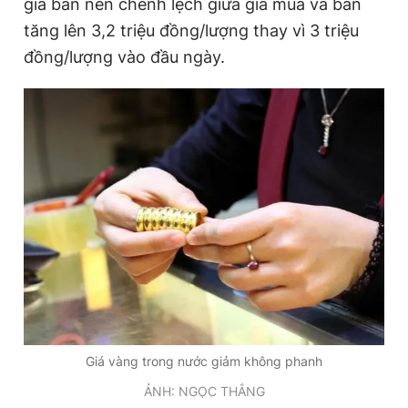
giá bán nên chênh lệch giữa giá mua và bán
tăng lên 3,2 triệu đồng/lượng thay vì 3 triệu
đồng/lượng vào đầu ngày.
Đọc Thanh Niên trên điện thoại
Theo dõi báo trên
Hotline
Liên hệ quảng cáo
0906 645 777
0908 780 404
Đặt báo
Quảng cáo
RSS
Tòa soạn
Chính sách bảo
Tổng biên tập: Nguyễn Ngọc Toàn
Phó tổng biên tập thường trực: Hải Thành
Giá vàng trong nước giảm không phanh
Phó tổng biên tập: Lâm Hiếu Dũng
Phó tổng biên tập: Trần Việt Hưng
ẢNH: NGỌC THẮNG
Tổng thư ký tòa soạn: Đức Trung