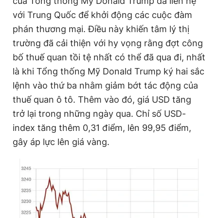
của Tổng thống Mỹ Donald Trump đã liên hệ
với Trung Quốc để khởi động các cuộc đàm
phán thương mại. Điều này khiến tâm lý thị
Đọc Thanh Niên trên điện thoại
trường đã cải thiện với hy vọng rằng đợt công
bố thuế quan tồi tệ nhất có thể đã qua đi, nhất
là khi Tổng thống Mỹ Donald Trump ký hai sắc
lệnh vào thứ ba nhằm giảm bớt tác động của
Theo dõi báo trên
thuế quan ô tô. Thêm vào đó, giá USD tăng
trở lại trong những ngày qua. Chỉ số USD-
Hotline
Liên hệ quảng cáo
index tăng thêm 0,31 điểm, lên 99,95 điểm,
0906 645 777
0908 780 404
gây áp lực lên giá vàng.
Đặt báo
Quảng cáo
RSS
Tòa soạn
Chính sách bảo
Tổng biên tập: Nguyễn Ngọc Toàn
Phó tổng biên tập thường trực: Hải Thành
Phó tổng biên tập: Lâm Hiếu Dũng
Phó tổng biên tập: Trần Việt Hưng
Tổng thư ký tòa soạn: Đức Trung