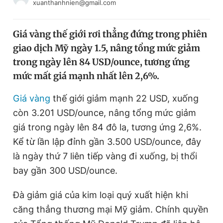
xuanthanhnien@gmail.com
Chuyên mục khác
Tin đã xem
Giá vàng thế giới rơi thẳng đứng trong phiên
Chào ngày mới
Tin 24h
giao dịch Mỹ ngày 1.5, nâng tổng mức giảm
Đăng xuất
trong ngày lên 84 USD/ounce, tương ứng
Tin thị trường
Tin 360
mức mất giá mạnh nhất lên 2,6%.
Video
Magazine
Giá vàng
thế giới giảm mạnh 22 USD, xuống
còn 3.201 USD/ounce, nâng tổng mức giảm
giá trong ngày lên 84 đô la, tương ứng 2,6%.
Sản phẩm khác
Kể từ lần lập đỉnh gần 3.500 USD/ounce, đây
Tiện ích
Bạn cần biết
là ngày thứ 7 liên tiếp vàng đi xuống, bị thổi
bay gần 300 USD/ounce.
Thông tin tòa soạn
Liên hệ quảng cáo
Đà giảm giá của kim loại quý xuất hiện khi
căng thẳng thương mại Mỹ giảm. Chính quyền