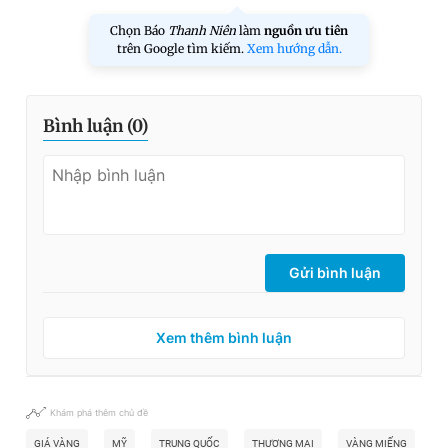
Chọn Báo
Thanh Niên
làm
nguồn ưu tiên
trên Google tìm kiếm.
Xem hướng dẫn.
Bình luận (
0
)
Gửi bình luận
Xem thêm bình luận
Khám phá thêm chủ đề
GIÁ VÀNG
MỸ
TRUNG QUỐC
THƯƠNG MẠI
VÀNG MIẾNG
V