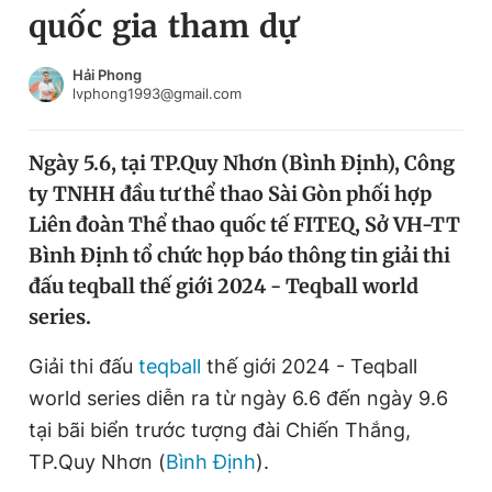
quốc gia tham dự
Chuyên mục khác
Tin đã xem
Chào ngày mới
Tin 24h
Hải Phong
lvphong1993@gmail.com
Đăng xuất
Tin thị trường
Tin 360
Ngày 5.6, tại TP.Quy Nhơn (Bình Định), Công
ty TNHH đầu tư thể thao Sài Gòn phối hợp
Video
Magazine
Liên đoàn Thể thao quốc tế FITEQ, Sở VH-TT
Bình Định tổ chức họp báo thông tin giải thi
đấu teqball thế giới 2024 - Teqball world
Sản phẩm khác
series.
Tiện ích
Bạn cần biết
Giải thi đấu
teqball
thế giới 2024 - Teqball
world series diễn ra từ ngày 6.6 đến ngày 9.6
Thông tin tòa soạn
Liên hệ quảng cáo
tại bãi biển trước tượng đài Chiến Thắng,
TP.Quy Nhơn (
Bình Định
).