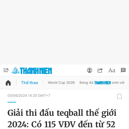
Thể thao
World Cup 2026
Bóng đá
sinh viên
QUẢNG CÁO
ĐẶT BÁO
05/06/2024 14:20 GMT+7
Thông tin tài khoản
Giải thi đấu teqball thế giới
Đổi mật khẩu
Chuyên mục
2024: Có 115 VĐV đến từ 52
Tin đã lưu