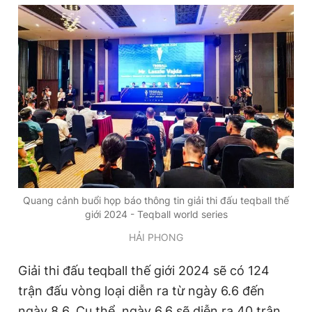
Đọc Thanh Niên trên điện thoại
Theo dõi báo trên
Hotline
Liên hệ quảng cáo
0906 645 777
0908 780 404
Quang cảnh buổi họp báo thông tin giải thi đấu teqball thế
giới 2024 - Teqball world series
Đặt báo
Quảng cáo
RSS
Tòa soạn
Chính sách bảo
HẢI PHONG
Tổng biên tập: Nguyễn Ngọc Toàn
Phó tổng biên tập thường trực: Hải Thành
Giải thi đấu teqball thế giới 2024 sẽ có 124
Phó tổng biên tập: Lâm Hiếu Dũng
trận đấu vòng loại diễn ra từ ngày 6.6 đến
Phó tổng biên tập: Trần Việt Hưng
Tổng thư ký tòa soạn: Đức Trung
ngày 8.6. Cụ thể, ngày 6.6 sẽ diễn ra 40 trận