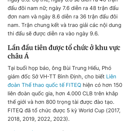
Giấy phép xuất bản số 110/GP - BTTTT cấp ngày 24.3.2020
đấu đôi nam nữ; ngày 7.6 diễn ra 48 trận đấu
© 2003-2026 Bản quyền thuộc về Báo Thanh Niên. Cấm sao
đơn nam và ngày 8.6 diễn ra 36 trận đấu đôi
chép dưới mọi hình thức nếu không có sự chấp thuận bằng văn
bản. Phát triển bởi ePi Technologies, JSC.
nam. Trận chung kết và trao giải các nội dung
thi đấu sẽ được diễn ra vào ngày 9.6.
Lần đầu tiên được tổ chức ở khu vực
châu Á
Tại buổi họp báo, ông Bùi Trung Hiếu, Phó
giám đốc Sở VH-TT Bình Định, cho biết
Liên
đoàn Thể thao quốc tế FITEQ
hiện có hơn 150
liên đoàn quốc gia, hơn 4.000 CLB trên khắp
thế giới và hơn 800 trọng tài được đào tạo.
FITEQ đã tổ chức được 5 kỳ World Cup (2017,
2018, 2019, 2022, 2023).