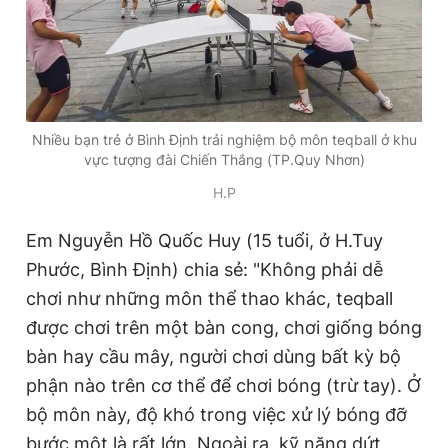
Nhiều bạn trẻ ở Bình Định trải nghiệm bộ môn teqball ở khu
vực tượng đài Chiến Thắng (TP.Quy Nhơn)
H.P
Em Nguyễn Hồ Quốc Huy (15 tuổi, ở H.Tuy
Phước, Bình Định) chia sẻ:
"Không phải dễ
chơi như những môn thể thao khác, teqball
được chơi trên một bàn cong, chơi giống bóng
bàn hay cầu mây, người chơi dùng bất kỳ bộ
phận nào trên cơ thể để chơi bóng (trừ tay). Ở
bộ môn này, độ khó trong việc xử lý bóng đỡ
bước một là rất lớn. Ngoài ra, kỹ năng dứt