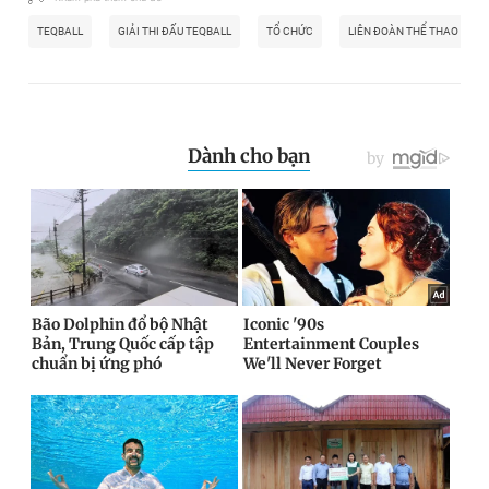
TEQBALL
GIẢI THI ĐẤU TEQBALL
TỔ CHỨC
LIÊN ĐOÀN THỂ THAO QUỐC